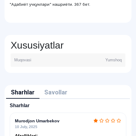
"Адабиёт учқунлари" нашриёти. 367 бет.
Xususiyatlar
Muqovasi
Yumshoq
Sharhlar
Savollar
Sharhlar
Murodjon Umarbekov
10 July, 2025
Afzalliklari:
-