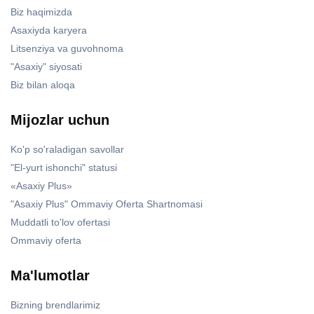
Biz haqimizda
Asaxiyda karyera
Litsenziya va guvohnoma
"Asaxiy" siyosati
Biz bilan aloqa
Mijozlar uchun
Ko'p so'raladigan savollar
"El-yurt ishonchi" statusi
«Asaxiy Plus»
"Asaxiy Plus" Ommaviy Oferta Shartnomasi
Muddatli to'lov ofertasi
Ommaviy oferta
Ma'lumotlar
Bizning brendlarimiz