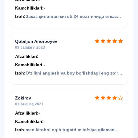
Kamchiliklari:
-
Izoh:
Заказ қилинган китоб 24 соат ичида етказиб
берилади деб айтилгани учун биз доставка
учун пул тўлаганмиз лекин китоб етказиб
берилмади. Телефон қилганимиздан сўнг
Qobiljon Anorboyev
бугун олиб келинди лекин 2 та китоб ўрнига
09 January, 2023
1 та китоб олиб келди.
Afzalliklari:
-
Kamchiliklari:
-
Izoh:
Oʻzlikni anglash va boy boʻlishdagi eng zoʻr
kitob
Zokirov
01 August, 2021
Afzalliklari:
-
Kamchiliklari:
-
Izoh:
men kitobni oqib tugatdim tafsiya qilaman
menga yoqdi