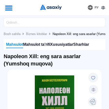
РУ
Bosh sahifa
Biznes kitoblar
Napoleon Xill: eng sara asarlar (Yumsh
Mahsulot
Mahsulot ta'rifi
Xususiyatlar
Sharhlar
Napoleon Xill: eng sara asarlar
(Yumshoq muqova)