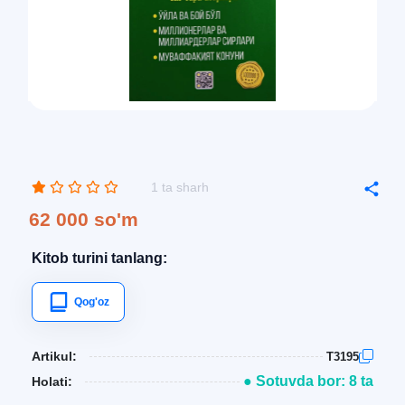
1 ta sharh
62 000 so'm
Kitob turini tanlang:
Qog'oz
Artikul:
T3195
● Sotuvda bor: 8 ta
Holati: