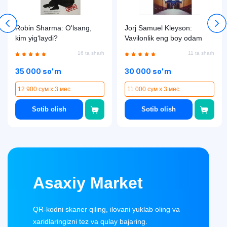
Robin Sharma: O'lsang,
Jorj Samuel Kleyson:
kim yig‘laydi?
Vavilonlik eng boy odam
16 ta sharh
11 ta sharh
35 000 so'm
30 000 so'm
12 900 сум x 3 мес
11 000 сум x 3 мес
Sotib olish
Sotib olish
Asaxiy Market
QR-kodni skaner qiling, ilovani yuklab oling va
xaridlaringizni tez va qulay bajaring.