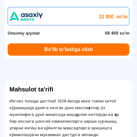
22 800
so'm
Umumiy qiymat
68 400 so'm
Bo'lib to'lashga olish
Mahsulot ta'rifi
Инглиз тилида дастлаб 1928 йилда икки томли китоб
кўринишида дунёга келган доно маслаҳатлар ўз
муаллифига дунё миқёсида машҳурлик келтирди ва ҳар
бир инсонга шахсий камчиликларга қарши курашиш,
уларни енгиш ва қўйилган мақсадларга эришишга
кўмаклашувчи мукаммал дастурга айланди.