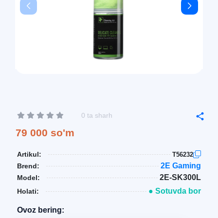
0 ta sharh
79 000 so'm
Artikul:
T56232
2E Gaming
Brend:
2E-SK300L
Model:
● Sotuvda bor
Holati:
Ovoz bering: