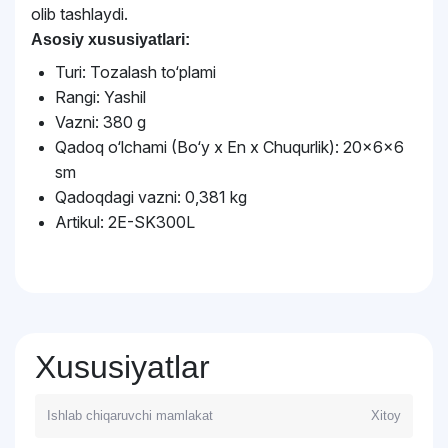
olib tashlaydi.
Asosiy xususiyatlari:
Turi: Tozalash to‘plami
Rangi: Yashil
Vazni: 380 g
Qadoq o‘lchami (Bo‘y x En x Chuqurlik): 20x6x6
sm
Qadoqdagi vazni: 0,381 kg
Artikul: 2E-SK300L
Xususiyatlar
Ishlab chiqaruvchi mamlakat
Xitoy