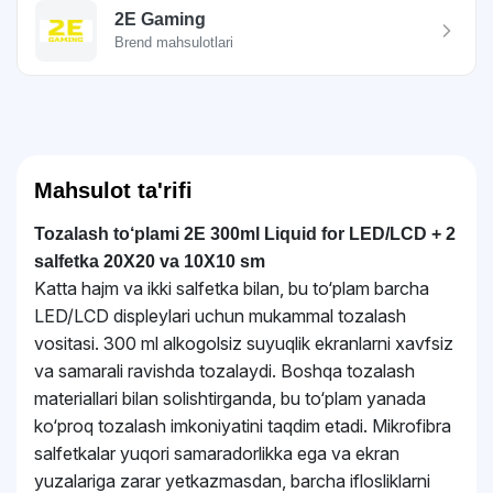
2E Gaming
Brend mahsulotlari
Mahsulot ta'rifi
Tozalash to‘plami 2E 300ml Liquid for LED/LCD + 2
salfetka 20X20 va 10X10 sm
Katta hajm va ikki salfetka bilan, bu to‘plam barcha
LED/LCD displeylari uchun mukammal tozalash
vositasi. 300 ml alkogolsiz suyuqlik ekranlarni xavfsiz
va samarali ravishda tozalaydi. Boshqa tozalash
materiallari bilan solishtirganda, bu to‘plam yanada
ko‘proq tozalash imkoniyatini taqdim etadi. Mikrofibra
salfetkalar yuqori samaradorlikka ega va ekran
yuzalariga zarar yetkazmasdan, barcha iflosliklarni