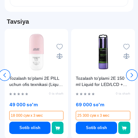
Tavsiya
Tozalash toʻplami 2E PILL
Tozalash to'plami 2E 150
uchun ofis texnikasi (Liquid
ml Liquid for LED/LCD +
140ml + salfetka 20sm),
salfetka,Violet
0 ta sharh
0 ta sharh
White-pink
49 000 so'm
69 000 so'm
18 000 сум x 3 мес
25 300 сум x 3 мес
Sotib olish
Sotib olish