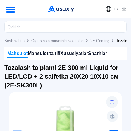
РУ
Bosh sahifa
Orgtexnika parvarishi vositalari
2E Gaming
Tozalash
Mahsulot
Mahsulot ta'rifi
Xususiyatlar
Sharhlar
Tozalash to'plami 2E 300 ml Liquid for
LED/LCD + 2 salfetka 20X20 10X10 см
(2E-SK300L)