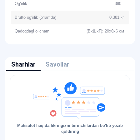
Og‘irlik
380 г
Brutto og'irlik (o‘ramda)
0,381 кг
Qadoqdagi o‘lcham
(ВхШхГ): 20x6x6 см
Sharhlar
Savollar
Mahsulot haqida fikringizni birinchilardan bo'lib yozib
qoldiring