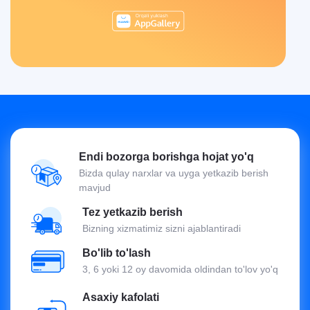
Endi bozorga borishga hojat yo'q
Bizda qulay narxlar va uyga yetkazib berish
mavjud
Tez yetkazib berish
Bizning xizmatimiz sizni ajablantiradi
Bo'lib to'lash
3, 6 yoki 12 oy davomida oldindan to'lov yo'q
Asaxiy kafolati