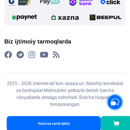
Biz ijtimoiy tarmoqlarda
2015 - 2026 Internet-do’kon asaxiy.uz: Maishiy texnikalar
va boshqalar.Mahsulotni yetkazib berish barcha
viloyatlarda amalga oshiriladi. Barcha huquqlar
himoyalangan.
Hoziroq xarid qilish