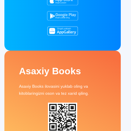
Asaxiy Books
Asaxiy Books ilovasini yuklab oling va
kitoblaringizni oson va tez xarid qiling.