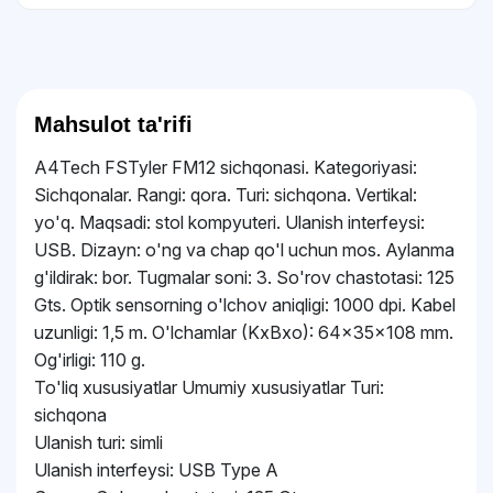
Mahsulot ta'rifi
A4Tech FSTyler FM12 sichqonasi. Kategoriyasi:
Sichqonalar. Rangi: qora. Turi: sichqona. Vertikal:
yo'q. Maqsadi: stol kompyuteri. Ulanish interfeysi:
USB. Dizayn: o'ng va chap qo'l uchun mos. Aylanma
g'ildirak: bor. Tugmalar soni: 3. So'rov chastotasi: 125
Gts. Optik sensorning o'lchov aniqligi: 1000 dpi. Kabel
uzunligi: 1,5 m. O'lchamlar (KxBxo): 64x35x108 mm.
Og'irligi: 110 g.
To'liq xususiyatlar Umumiy xususiyatlar Turi:
sichqona
Ulanish turi: simli
Ulanish interfeysi: USB Type A