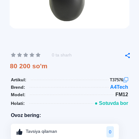
0 ta sharh
80 200 so'm
Artikul:
T37576
A4Tech
Brend:
FM12
Model:
● Sotuvda bor
Holati:
Ovoz bering:
Tavsiya qilaman
0