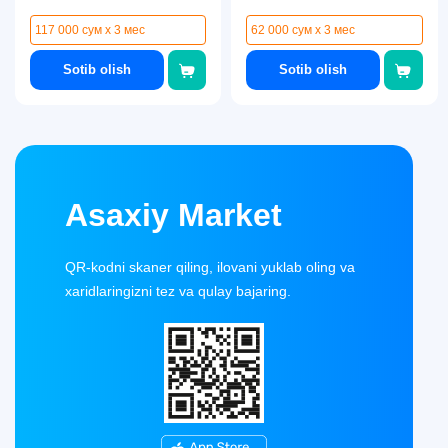
117 000 сум x 3 мес
62 000 сум x 3 мес
Sotib olish
Sotib olish
Asaxiy Market
QR-kodni skaner qiling, ilovani yuklab oling va
xaridlaringizni tez va qulay bajaring.