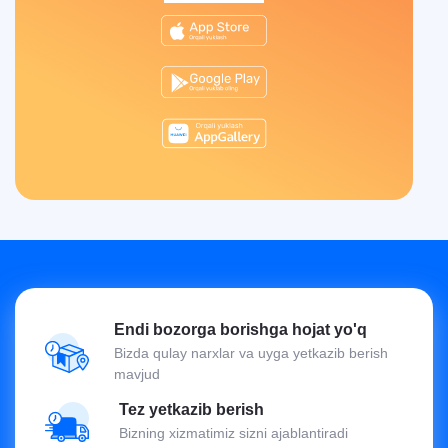
Endi bozorga borishga hojat yo'q
Bizda qulay narxlar va uyga yetkazib berish
mavjud
Tez yetkazib berish
Bizning xizmatimiz sizni ajablantiradi