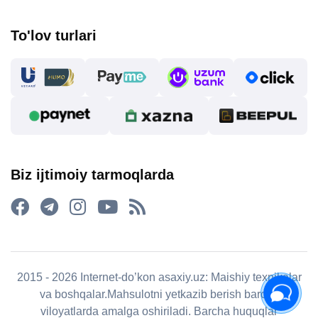
To'lov turlari
Biz ijtimoiy tarmoqlarda
2015 - 2026 Internet-do’kon asaxiy.uz: Maishiy texnikalar
va boshqalar.Mahsulotni yetkazib berish barcha
viloyatlarda amalga oshiriladi. Barcha huquqlar