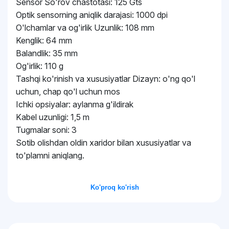
Sensor So'rov chastotasi: 125 Gts
Optik sensorning aniqlik darajasi: 1000 dpi
O'lchamlar va og'irlik Uzunlik: 108 mm
Kenglik: 64 mm
Balandlik: 35 mm
Og'irlik: 110 g
Tashqi ko'rinish va xususiyatlar Dizayn: o'ng qo'l
uchun, chap qo'l uchun mos
Ichki opsiyalar: aylanma g'ildirak
Kabel uzunligi: 1,5 m
Tugmalar soni: 3
Sotib olishdan oldin xaridor bilan xususiyatlar va
to'plamni aniqlang.
Ko'proq ko'rish