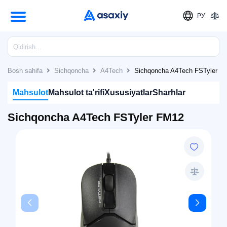
РУ
Bosh sahifa
Sichqoncha
A4Tech
Sichqoncha A4Tech FSTyler F
Mahsulot
Mahsulot ta'rifi
Xususiyatlar
Sharhlar
Sichqoncha A4Tech FSTyler FM12