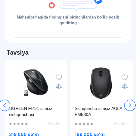
Mahsulot haqida fikringizni birinchilardan bo'lib yozib
qoldiring
Tavsiya
UGREEN M751 simsiz
Sichqoncha simsiz AULA
sichqonchasi
FM530A
0 ta sharh
0 ta sharh
319 000 so'm
169 000 so'm