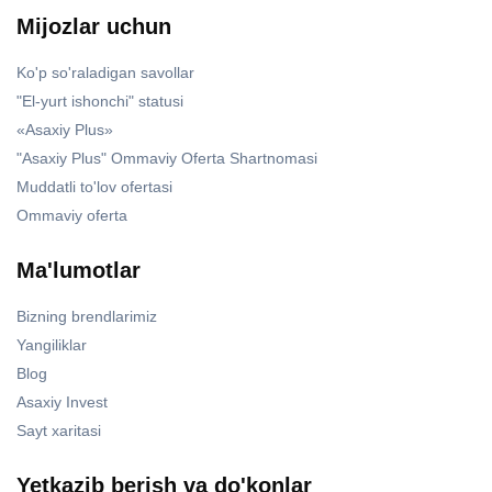
Mijozlar uchun
Ko'p so'raladigan savollar
"El-yurt ishonchi" statusi
«Asaxiy Plus»
"Asaxiy Plus" Ommaviy Oferta Shartnomasi
Muddatli to'lov ofertasi
Ommaviy oferta
Ma'lumotlar
Bizning brendlarimiz
Yangiliklar
Blog
Asaxiy Invest
Sayt xaritasi
Yetkazib berish va do'konlar