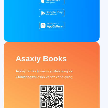
Asaxiy Books
Asaxiy Books ilovasini yuklab oling va
kitoblaringizni oson va tez xarid qiling.