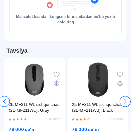
Mahsulot haqida fikringizni birinchilardan bo'lib yozib
qoldiring
Tavsiya
2E MF211 WL sichqonchasi
2E MF211 WL sichqonchasi
(2E-MF211WC), Gray
(2E-MF211WB), Black
0 ta sharh
1 ta sharh
79 000 so'm
79 000 so'm