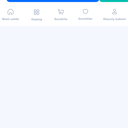
To'lov turlari
Sevimlilar
Bosh sahifa
Savatcha
Shaxsiy kabinet
Katalog
Biz ijtimoiy tarmoqlarda
2015 - 2026 Internet-do’kon asaxiy.uz: Maishiy texnikalar
va boshqalar.Mahsulotni yetkazib berish barcha
viloyatlarda amalga oshiriladi. Barcha huquqlar