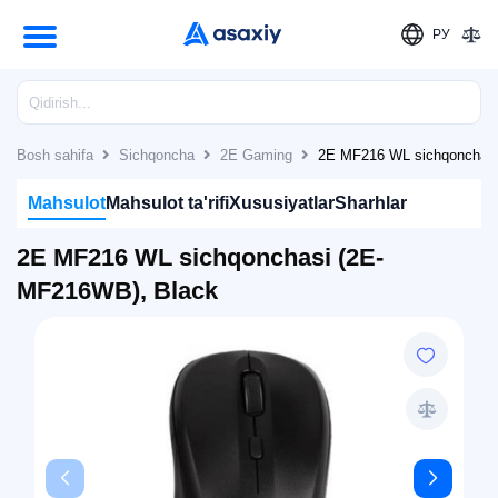
РУ
Bosh sahifa
Sichqoncha
2E Gaming
2E MF216 WL sichqonchasi
Mahsulot
Mahsulot ta'rifi
Xususiyatlar
Sharhlar
2E MF216 WL sichqonchasi (2E-
MF216WB), Black