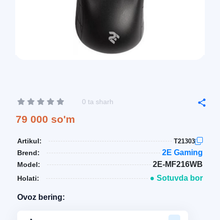
0 ta sharh
79 000 so'm
Artikul:
T21303
2E Gaming
Brend:
2E-MF216WB
Model:
● Sotuvda bor
Holati:
Ovoz bering: