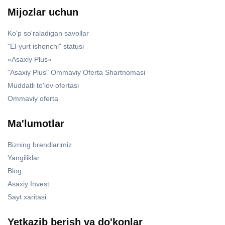
Mijozlar uchun
Ko'p so'raladigan savollar
"El-yurt ishonchi" statusi
«Asaxiy Plus»
"Asaxiy Plus" Ommaviy Oferta Shartnomasi
Muddatli to'lov ofertasi
Ommaviy oferta
Ma'lumotlar
Bizning brendlarimiz
Yangiliklar
Blog
Asaxiy Invest
Sayt xaritasi
Yetkazib berish va do'konlar