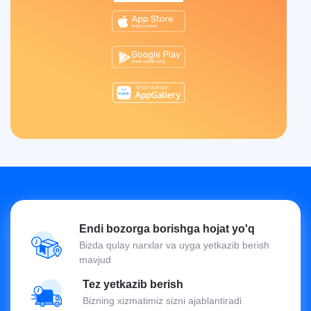
Endi bozorga borishga hojat yo'q
Bizda qulay narxlar va uyga yetkazib berish
mavjud
Tez yetkazib berish
Bizning xizmatimiz sizni ajablantiradi