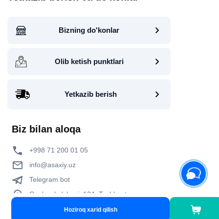
Bizning do'konlar
Olib ketish punktlari
Yetkazib berish
Biz bilan aloqa
+998 71 200 01 05
info@asaxiy.uz
Telegram bot
Gavhar ko'chasi, 124, Toshkent
Hoziroq xarid qilish