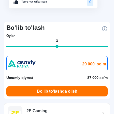
Tavsiya qilaman
0
Bo'lib to'lash
Oylar
3
29 000
so'm
Umumiy qiymat
87 000 so'm
Bo'lib to'lashga olish
2E Gaming