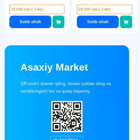
29 000 сум x 3 мес
29 000 сум x 3 мес
Sotib olish
Sotib olish
Asaxiy Market
QR-kodni skaner qiling, ilovani yuklab oling va
xaridlaringizni tez va qulay bajaring.