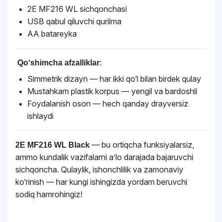
2E MF216 WL sichqonchasi
USB qabul qiluvchi qurilma
AA batareyka
:
Qo‘shimcha afzalliklar
Simmetrik dizayn — har ikki qo‘l bilan birdek qulay
Mustahkam plastik korpus — yengil va bardoshli
Foydalanish oson — hech qanday drayversiz
ishlaydi
— bu ortiqcha funksiyalarsiz,
2E MF216 WL Black
ammo kundalik vazifalarni a’lo darajada bajaruvchi
sichqoncha. Qulaylik, ishonchlilik va zamonaviy
ko‘rinish — har kungi ishingizda yordam beruvchi
sodiq hamrohingiz!