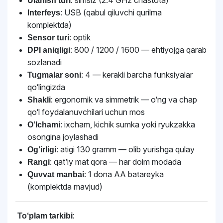
: simsiz (2.4 GHz chastota)
Ulanish turi
: USB (qabul qiluvchi qurilma
Interfeys
komplektda)
: optik
Sensor turi
: 800 / 1200 / 1600 — ehtiyojga qarab
DPI aniqligi
sozlanadi
: 4 — kerakli barcha funksiyalar
Tugmalar soni
qo‘lingizda
: ergonomik va simmetrik — o‘ng va chap
Shakli
qo‘l foydalanuvchilari uchun mos
: ixcham, kichik sumka yoki ryukzakka
O‘lchami
osongina joylashadi
: atigi 130 gramm — olib yurishga qulay
Og‘irligi
: qat’iy mat qora — har doim modada
Rangi
: 1 dona AA batareyka
Quvvat manbai
(komplektda mavjud)
:
To‘plam tarkibi