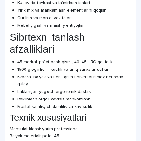
Kuzov rix-tovkasi va ta’mirlash ishlari
Yirik mix va mahkamlash elementlarini qoqish
Qurilish va montaj vazifalari
Mebel yig‘ish va maishiy ehtiyojlar
Sibrtexni tanlash
afzalliklari
45 markali po‘lat bosh qismi, 40–45 HRC qattiqlik
1500 g og‘irlik — kuchli va aniq zarbalar uchun
Kvadrat bo‘yak va uchli qism universal ishlov berishda
qulay
Laklangan yog‘och ergonomik dastak
Raklinlash orqali xavfsiz mahkamlash
Mustahkamlik, chidamlilik va xavfsizlik
Texnik xususiyatlari
Mahsulot klassi: yarim professional
Bo‘yak materiali: po‘lat 45