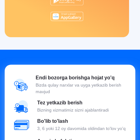
Endi bozorga borishga hojat yo'q
Bizda qulay narxlar va uyga yetkazib berish
mavjud
Tez yetkazib berish
Bizning xizmatimiz sizni ajablantiradi
Bo'lib to'lash
3, 6 yoki 12 oy davomida oldindan to'lov yo'q