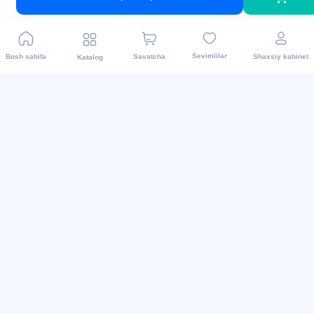
Olib ketish punktlari
Sevimlilar
Bosh sahifa
Savatcha
Shaxsiy kabinet
Katalog
Yetkazib berish
Biz bilan aloqa
+998 71 200 01 05
info@asaxiy.uz
Telegram bot
Gavhar ko'chasi, 124, Toshkent
To'lov turlari