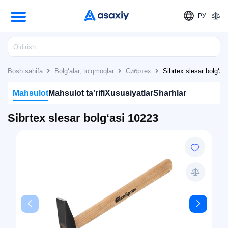
РУ
Bosh sahifa
Bolg‘alar, to‘qmoqlar
Сибртех
Sibrtex slesar bolg‘as
Mahsulot
Mahsulot ta'rifi
Xususiyatlar
Sharhlar
Sibrtex slesar bolg‘asi 10223