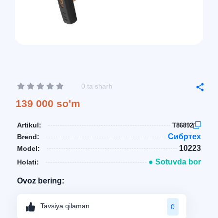
0 ta sharh
139 000 so'm
Artikul:
T86892
Сибртех
Brend:
10223
Model:
● Sotuvda bor
Holati:
Ovoz bering:
Tavsiya qilaman
0