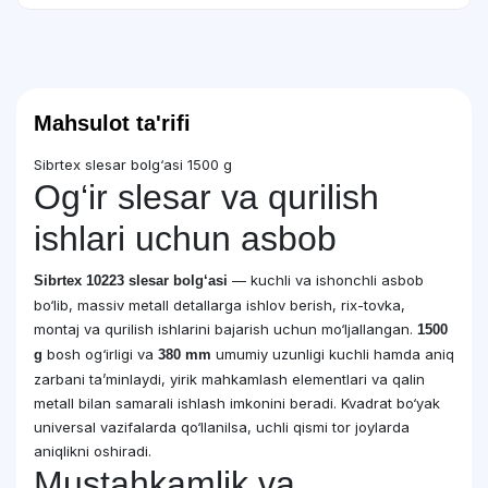
Mahsulot ta'rifi
Sibrtex slesar bolg‘asi 1500 g
Og‘ir slesar va qurilish
ishlari uchun asbob
— kuchli va ishonchli asbob
Sibrtex 10223 slesar bolg‘asi
bo‘lib, massiv metall detallarga ishlov berish, rix-tovka,
montaj va qurilish ishlarini bajarish uchun mo‘ljallangan.
1500
bosh og‘irligi va
umumiy uzunligi kuchli hamda aniq
g
380 mm
zarbani ta’minlaydi, yirik mahkamlash elementlari va qalin
metall bilan samarali ishlash imkonini beradi. Kvadrat bo‘yak
universal vazifalarda qo‘llanilsa, uchli qismi tor joylarda
aniqlikni oshiradi.
Mustahkamlik va