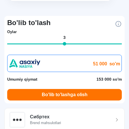
Bo'lib to'lash
Oylar
3
51 000
so'm
Umumiy qiymat
153 000 so'm
Bo'lib to'lashga olish
Сибртех
Brend mahsulotlari