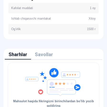
Kafolat muddati
1 oy
Ishlab chiqaruvchi mamlakat
Xitoy
Og‘irlik
1500 г
Sharhlar
Savollar
Mahsulot haqida fikringizni birinchilardan bo'lib yozib
qoldiring