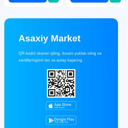
Asaxiy Market
QR-kodni skaner qiling, ilovani yuklab oling va
xaridlaringizni tez va qulay bajaring.