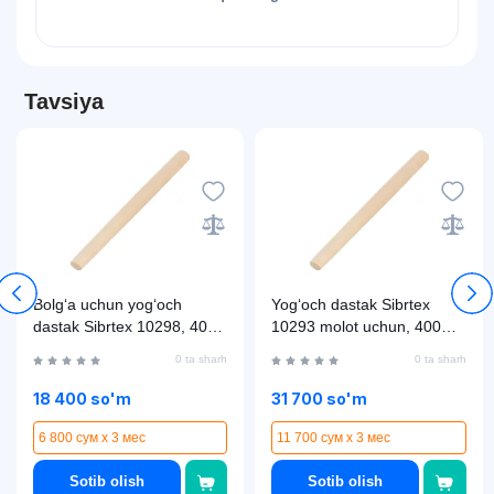
Tavsiya
Bolg‘a uchun yog‘och
Yog‘och dastak Sibrtex
dastak Sibrtex 10298, 400
10293 molot uchun, 400
mm
mm
0 ta sharh
0 ta sharh
18 400 so'm
31 700 so'm
6 800 сум x 3 мес
11 700 сум x 3 мес
Sotib olish
Sotib olish