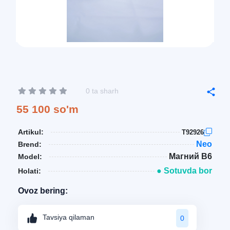
0 ta sharh
55 100 so'm
Artikul:
T92926
Neo
Brend:
Магний B6
Model:
● Sotuvda bor
Holati:
Ovoz bering:
Tavsiya qilaman
0