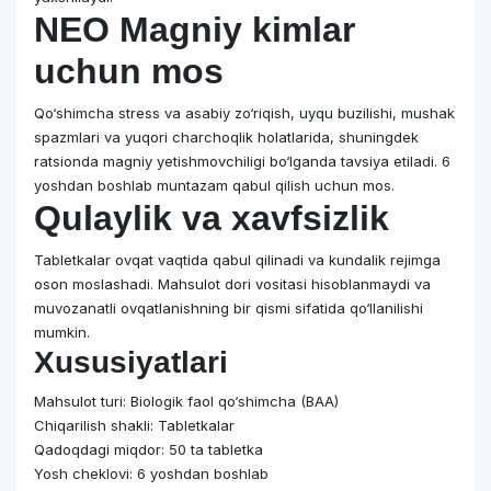
NEO Magniy kimlar
uchun mos
Qo‘shimcha stress va asabiy zo‘riqish, uyqu buzilishi, mushak
spazmlari va yuqori charchoqlik holatlarida, shuningdek
ratsionda magniy yetishmovchiligi bo‘lganda tavsiya etiladi. 6
yoshdan boshlab muntazam qabul qilish uchun mos.
Qulaylik va xavfsizlik
Tabletkalar ovqat vaqtida qabul qilinadi va kundalik rejimga
oson moslashadi. Mahsulot dori vositasi hisoblanmaydi va
muvozanatli ovqatlanishning bir qismi sifatida qo‘llanilishi
mumkin.
Xususiyatlari
Mahsulot turi: Biologik faol qo‘shimcha (BAA)
Chiqarilish shakli: Tabletkalar
Qadoqdagi miqdor: 50 ta tabletka
Yosh cheklovi: 6 yoshdan boshlab