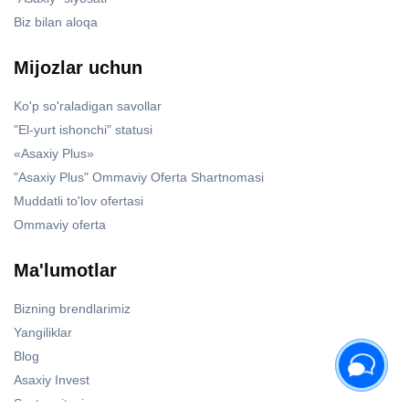
Biz bilan aloqa
Mijozlar uchun
Ko'p so'raladigan savollar
"El-yurt ishonchi" statusi
«Asaxiy Plus»
"Asaxiy Plus" Ommaviy Oferta Shartnomasi
Muddatli to'lov ofertasi
Ommaviy oferta
Ma'lumotlar
Bizning brendlarimiz
Yangiliklar
Blog
Asaxiy Invest
Sayt xaritasi