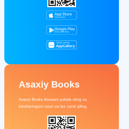
Asaxiy Books
Asaxiy Books ilovasini yuklab oling va
kitoblaringizni oson va tez xarid qiling.