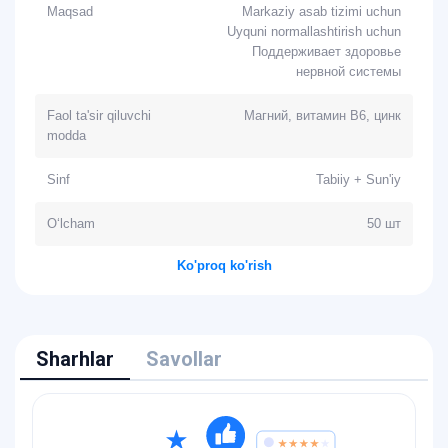
Maqsad
Markaziy asab tizimi uchun
Uyquni normallashtirish uchun
Поддерживает здоровье
нервной системы
Faol ta'sir qiluvchi
Магний, витамин B6, цинк
modda
Sinf
Tabiiy + Sun'iy
O‘lcham
50 шт
Ko'proq ko'rish
Sharhlar
Savollar