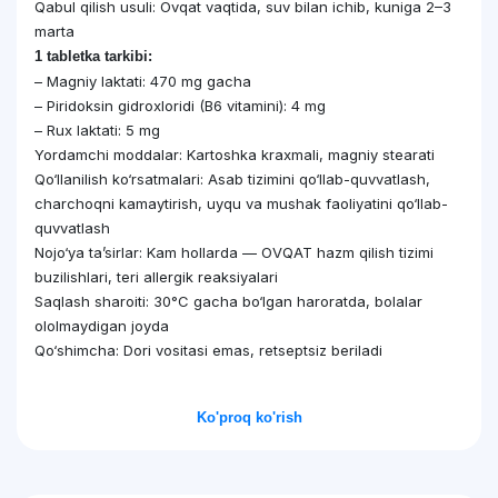
Qabul qilish usuli: Ovqat vaqtida, suv bilan ichib, kuniga 2–3
marta
1 tabletka tarkibi:
– Magniy laktati: 470 mg gacha
– Piridoksin gidroxloridi (B6 vitamini): 4 mg
– Rux laktati: 5 mg
Yordamchi moddalar: Kartoshka kraxmali, magniy stearati
Qo‘llanilish ko‘rsatmalari: Asab tizimini qo‘llab-quvvatlash,
charchoqni kamaytirish, uyqu va mushak faoliyatini qo‘llab-
quvvatlash
Nojo‘ya ta’sirlar: Kam hollarda — OVQAT hazm qilish tizimi
buzilishlari, teri allergik reaksiyalari
Saqlash sharoiti: 30°C gacha bo‘lgan haroratda, bolalar
ololmaydigan joyda
Qo‘shimcha: Dori vositasi emas, retseptsiz beriladi
Ko'proq ko'rish