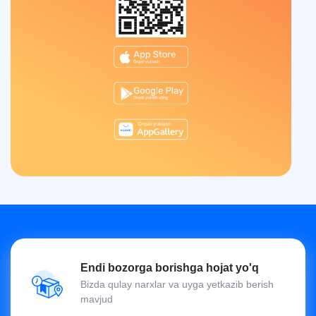
Endi bozorga borishga hojat yo'q
Bizda qulay narxlar va uyga yetkazib berish
mavjud