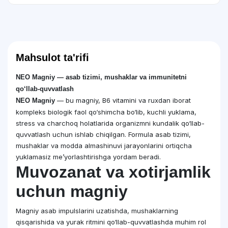
Mahsulot ta'rifi
NEO Magniy — asab tizimi, mushaklar va immunitetni
qo‘llab-quvvatlash
— bu magniy, B6 vitamini va ruxdan iborat
NEO Magniy
kompleks biologik faol qo‘shimcha bo‘lib, kuchli yuklama,
stress va charchoq holatlarida organizmni kundalik qo‘llab-
quvvatlash uchun ishlab chiqilgan. Formula asab tizimi,
mushaklar va modda almashinuvi jarayonlarini ortiqcha
yuklamasiz me’yorlashtirishga yordam beradi.
Muvozanat va xotirjamlik
uchun magniy
Magniy asab impulslarini uzatishda, mushaklarning
qisqarishida va yurak ritmini qo‘llab-quvvatlashda muhim rol