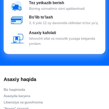
Tez yetkazib berish
Bizning xizmatimiz sizni ajablantiradi
Bo'lib to'lash
3, 6 yoki 12 oy davomida oldindan to'lov yo'q
Asaxiy kafolati
Ishonchli sifat va nosozlik yuzaga kelganda
yordam.
Asaxiy haqida
Biz haqimizda
Asaxiyda karyera
Litsenziya va guvohnoma
"Asaxiy" siyosati