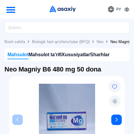
РУ
Bosh sahifa
Biologik faol qo'shimchalar (BFQ)
Neo
Neo Magniy 
Mahsulot
Mahsulot ta'rifi
Xususiyatlar
Sharhlar
Neo Magniy B6 480 mg 50 dona