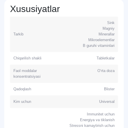
Xususiyatlar
Sink
Magniy
Tarkib
Minerallar
Mikroelementlar
B guruhi vitaminlari
Chiqarilish shakli
Tabletkalar
Faol moddalar
Oʻrta doza
konsentratsiyasi
Qadoqlash
Blister
Kim uchun
Universal
Immunitet uchun
Energiya va tiklanish
Stressni kamaytirish uchun