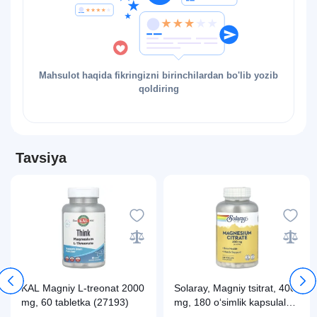
Mahsulot haqida fikringizni birinchilardan bo'lib yozib
qoldiring
Tavsiya
​​​​​​​KAL Magniy L-treonat 2000
Solaray, Magniy tsitrat, 400
mg, 60 tabletka (27193)
mg, 180 o‘simlik kapsulalari
(37402)