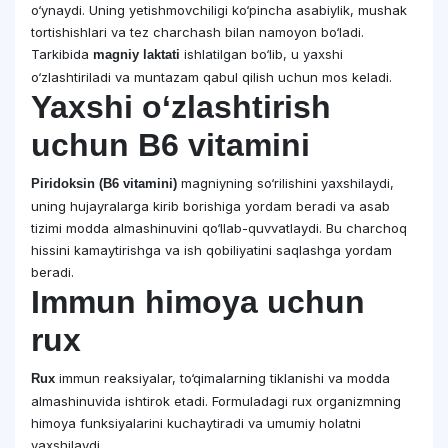
o‘ynaydi. Uning yetishmovchiligi ko‘pincha asabiylik, mushak
tortishishlari va tez charchash bilan namoyon bo‘ladi.
Tarkibida
ishlatilgan bo‘lib, u yaxshi
magniy laktati
o‘zlashtiriladi va muntazam qabul qilish uchun mos keladi.
Yaxshi o‘zlashtirish
uchun B6 vitamini
magniyning so‘rilishini yaxshilaydi,
Piridoksin (B6 vitamini)
uning hujayralarga kirib borishiga yordam beradi va asab
tizimi modda almashinuvini qo‘llab-quvvatlaydi. Bu charchoq
hissini kamaytirishga va ish qobiliyatini saqlashga yordam
beradi.
Immun himoya uchun
rux
immun reaksiyalar, to‘qimalarning tiklanishi va modda
Rux
almashinuvida ishtirok etadi. Formuladagi rux organizmning
himoya funksiyalarini kuchaytiradi va umumiy holatni
yaxshilaydi.