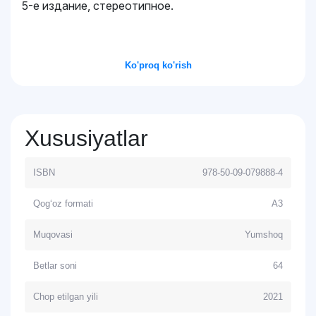
5-е издание, стереотипное.
Ko'proq ko'rish
Xususiyatlar
ISBN
978-50-09-079888-4
Qog‘oz formati
А3
Muqovasi
Yumshoq
Betlar soni
64
Chop etilgan yili
2021