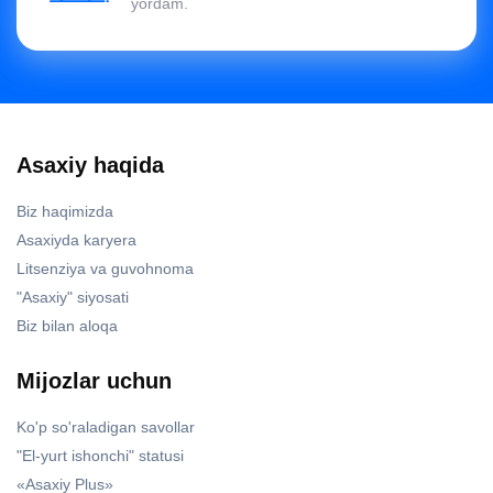
yordam.
Asaxiy haqida
Biz haqimizda
Asaxiyda karyera
Litsenziya va guvohnoma
"Asaxiy" siyosati
Biz bilan aloqa
Mijozlar uchun
Ko'p so'raladigan savollar
"El-yurt ishonchi" statusi
«Asaxiy Plus»