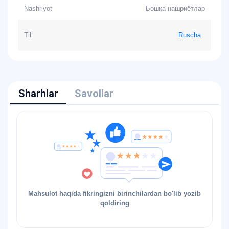
Nashriyot
Бошқа нашриётлар
Til
Ruscha
Sharhlar
Savollar
Mahsulot haqida fikringizni birinchilardan bo'lib yozib
qoldiring