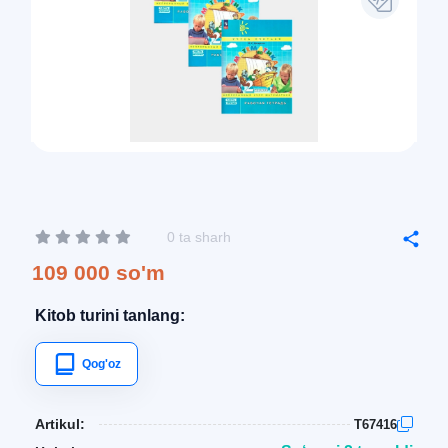
0 ta sharh
109 000 so'm
Kitob turini tanlang:
Qog'oz
Artikul:
T67416