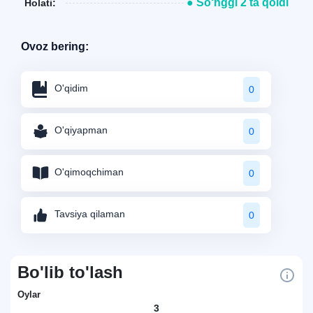
● So‘nggi 2 ta qoldi
Holati:
Ovoz bering:
O'qidim
0
O'qiyapman
0
O'qimoqchiman
0
Tavsiya qilaman
0
Bo'lib to'lash
Oylar
3