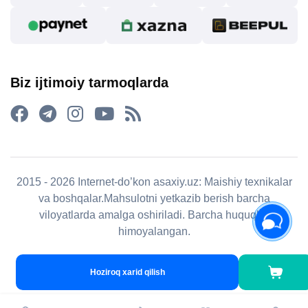
Biz ijtimoiy tarmoqlarda
2015 - 2026 Internet-do’kon asaxiy.uz: Maishiy texnikalar
va boshqalar.Mahsulotni yetkazib berish barcha
viloyatlarda amalga oshiriladi. Barcha huquqlar
himoyalangan.
Hoziroq xarid qilish