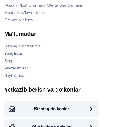
"Asaxiy Plus" Ommaviy Oferta Shartnomasi
Muddatli to'lov ofertasi
Ommaviy oferta
Ma'lumotlar
Bizning brendlarimiz
Yangiliklar
Blog
Asaxiy Invest
Sayt xaritasi
Yetkazib berish va do'konlar
Bizning do'konlar
Olib ketish punktlari