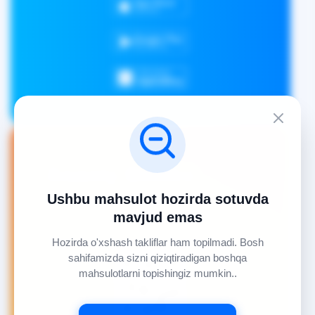
Asaxiy Books
Ushbu mahsulot hozirda sotuvda
Asaxiy Books ilovasini yuklab oling va
mavjud emas
kitoblaringizni oson va tez xarid qiling.
Hozirda o'xshash takliflar ham topilmadi. Bosh
sahifamizda sizni qiziqtiradigan boshqa
mahsulotlarni topishingiz mumkin..