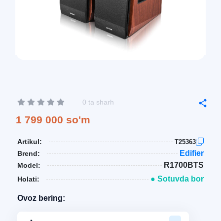
0 ta sharh
1 799 000 so'm
Artikul:
T25363
Edifier
Brend:
R1700BTS
Model:
● Sotuvda bor
Holati:
Ovoz bering: