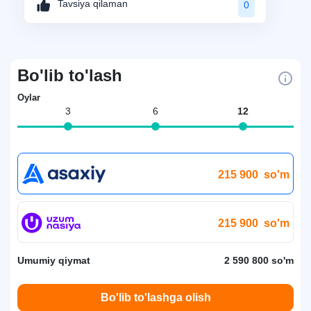
Tavsiya qilaman
0
Bo'lib to'lash
Oylar
3
6
12
215 900
so'm
215 900
so'm
Umumiy qiymat
2 590 800 so'm
Bo'lib to'lashga olish