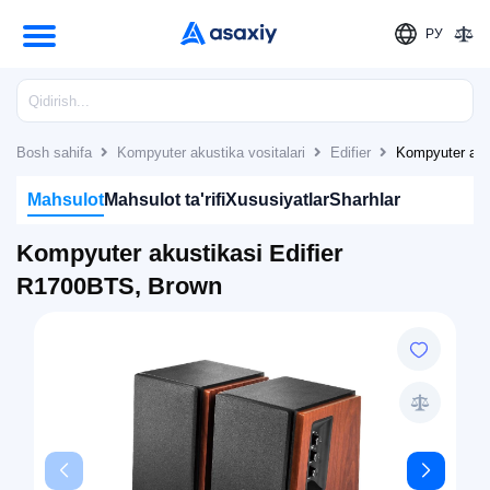
РУ
Bosh sahifa
Kompyuter akustika vositalari
Edifier
Kompyuter aku
Mahsulot
Mahsulot ta'rifi
Xususiyatlar
Sharhlar
Kompyuter akustikasi Edifier
R1700BTS, Brown