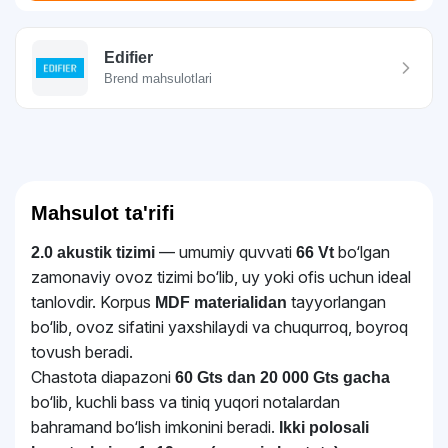
Edifier
Brend mahsulotlari
Mahsulot ta'rifi
— umumiy quvvati
bo‘lgan
2.0 akustik tizimi
66 Vt
zamonaviy ovoz tizimi bo‘lib, uy yoki ofis uchun ideal
tanlovdir. Korpus
tayyorlangan
MDF materialidan
bo‘lib, ovoz sifatini yaxshilaydi va chuqurroq, boyroq
tovush beradi.
Chastota diapazoni
60 Gts dan 20 000 Gts gacha
bo‘lib, kuchli bass va tiniq yuqori notalardan
bahramand bo‘lish imkonini beradi.
Ikki polosali