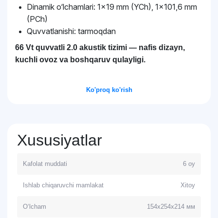
Dinamik o‘lchamlari: 1×19 mm (YCh), 1×101,6 mm
(PCh)
Quvvatlanishi: tarmoqdan
66 Vt quvvatli 2.0 akustik tizimi — nafis dizayn,
kuchli ovoz va boshqaruv qulayligi.
Ko'proq ko'rish
Xususiyatlar
Kafolat muddati
6 oy
Ishlab chiqaruvchi mamlakat
Xitoy
O‘lcham
154x254x214 мм