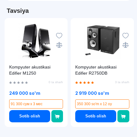
Tavsiya
Kompyuter akustikasi
Kompyuter akustikasi
Edifier M1250
Edifier R2750DB
0 ta sharh
3 ta sharh
249 000 so'm
2 919 000 so'm
91 300 сум x 3 мес
350 300 so'm x 12 oy
Sotib olish
Sotib olish