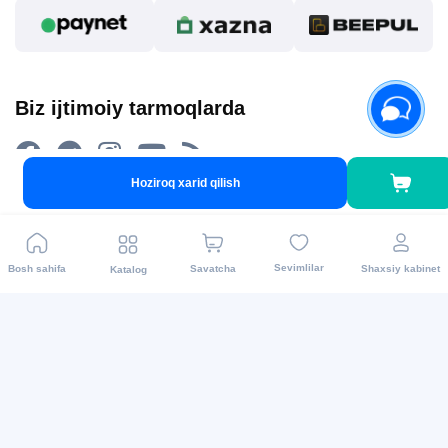
Biz ijtimoiy tarmoqlarda
Hoziroq xarid qilish
2015 - 2026 Internet-do’kon asaxiy.uz: Maishiy texnikalar
Sevimlilar
Bosh sahifa
Savatcha
Shaxsiy kabinet
Katalog
va boshqalar.Mahsulotni yetkazib berish barcha
viloyatlarda amalga oshiriladi. Barcha huquqlar
himoyalangan.