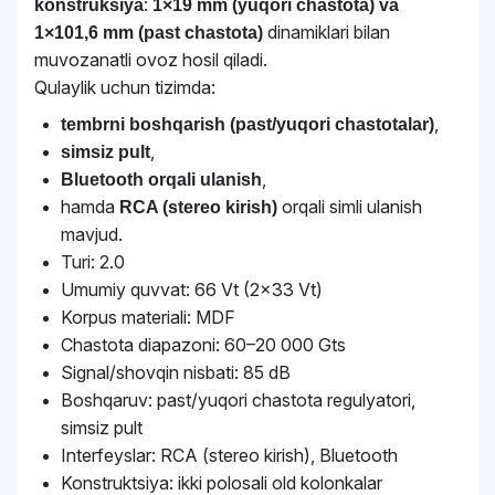
:
konstruksiya
1×19 mm (yuqori chastota) va
dinamiklari bilan
1×101,6 mm (past chastota)
muvozanatli ovoz hosil qiladi.
Qulaylik uchun tizimda:
,
tembrni boshqarish (past/yuqori chastotalar)
,
simsiz pult
,
Bluetooth orqali ulanish
hamda
orqali simli ulanish
RCA (stereo kirish)
mavjud.
Turi: 2.0
Umumiy quvvat: 66 Vt (2×33 Vt)
Korpus materiali: MDF
Chastota diapazoni: 60–20 000 Gts
Signal/shovqin nisbati: 85 dB
Boshqaruv: past/yuqori chastota regulyatori,
simsiz pult
Interfeyslar: RCA (stereo kirish), Bluetooth
Konstruktsiya: ikki polosali old kolonkalar