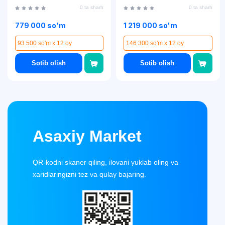
0 ta sharh
0 ta sharh
779 000 so'm
1 219 000 so'm
93 500 so'm x 12 oy
146 300 so'm x 12 oy
Sotib olish
Sotib olish
Asaxiy Market
QR-kodni skaner qiling, ilovani yuklab oling va
xaridlaringizni tez va qulay bajaring.