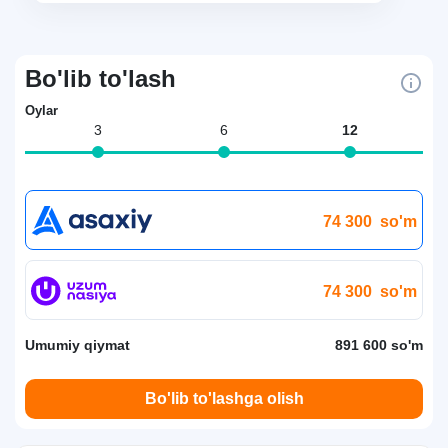
Bo'lib to'lash
Oylar
3
6
12
74 300
so'm
74 300
so'm
Umumiy qiymat
891 600 so'm
Bo'lib to'lashga olish