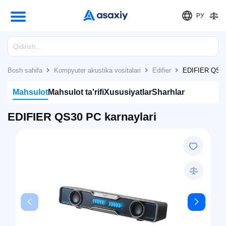
РУ
Bosh sahifa
Kompyuter akustika vositalari
Edifier
EDIFIER QS30 
Mahsulot
Mahsulot ta'rifi
Xususiyatlar
Sharhlar
EDIFIER QS30 PC karnaylari