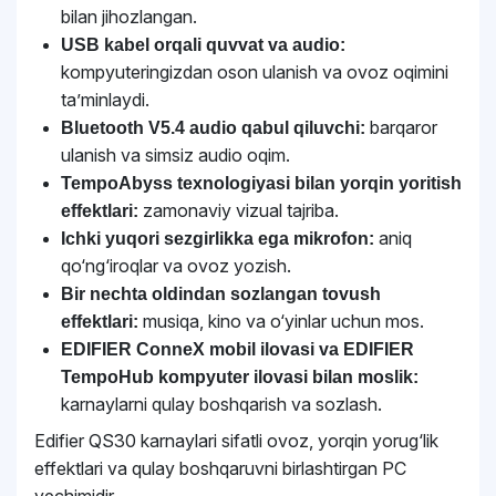
bilan jihozlangan.
USB kabel orqali quvvat va audio:
kompyuteringizdan oson ulanish va ovoz oqimini
ta’minlaydi.
barqaror
Bluetooth V5.4 audio qabul qiluvchi:
ulanish va simsiz audio oqim.
TempoAbyss texnologiyasi bilan yorqin yoritish
zamonaviy vizual tajriba.
effektlari:
aniq
Ichki yuqori sezgirlikka ega mikrofon:
qo‘ng‘iroqlar va ovoz yozish.
Bir nechta oldindan sozlangan tovush
musiqa, kino va o‘yinlar uchun mos.
effektlari:
EDIFIER ConneX mobil ilovasi va EDIFIER
TempoHub kompyuter ilovasi bilan moslik:
karnaylarni qulay boshqarish va sozlash.
Edifier QS30 karnaylari sifatli ovoz, yorqin yorug‘lik
effektlari va qulay boshqaruvni birlashtirgan PC