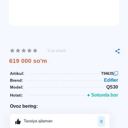
0 ta sharh
619 000 so'm
Artikul:
T94635
Edifier
Brend:
QS30
Model:
● Sotuvda bor
Holati:
Ovoz bering:
Tavsiya qilaman
0