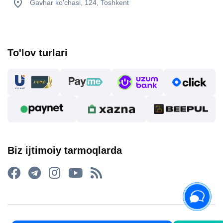
Gavhar ko'chasi, 124, Toshkent
To'lov turlari
Biz ijtimoiy tarmoqlarda
2015 - 2026 Internet-do’kon asaxiy.uz: Maishiy texnikalar