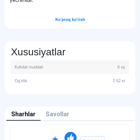
yechimidir.
Ko'proq ko'rish
Xususiyatlar
Kafolat muddati
6 oy
Og‘irlik
2.62 кг
Sharhlar
Savollar