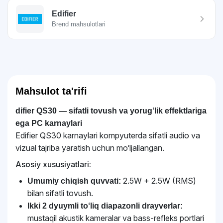
Edifier
Brend mahsulotlari
Mahsulot ta'rifi
difier QS30 — sifatli tovush va yorug‘lik effektlariga
ega PC karnaylari
Edifier QS30 karnaylari kompyuterda sifatli audio va
vizual tajriba yaratish uchun mo‘ljallangan.
Asosiy xususiyatlari:
2.5W + 2.5W (RMS)
Umumiy chiqish quvvati:
bilan sifatli tovush.
Ikki 2 dyuymli to‘liq diapazonli drayverlar:
mustaqil akustik kameralar va bass-refleks portlari