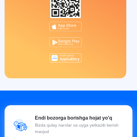
Endi bozorga borishga hojat yo'q
Bizda qulay narxlar va uyga yetkazib berish
mavjud