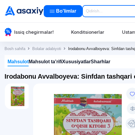
Bo'limlar
Issiq chegirmalar!
Konditsionerlar
Ustam
Bosh sahifa
Bolalar adabiyoti
Irodabonu Avvalboyeva: Sinfdan tashqar
Mahsulot
Mahsulot ta'rifi
Xususiyatlar
Sharhlar
Irodabonu Avvalboyeva: Sinfdan tashqari o