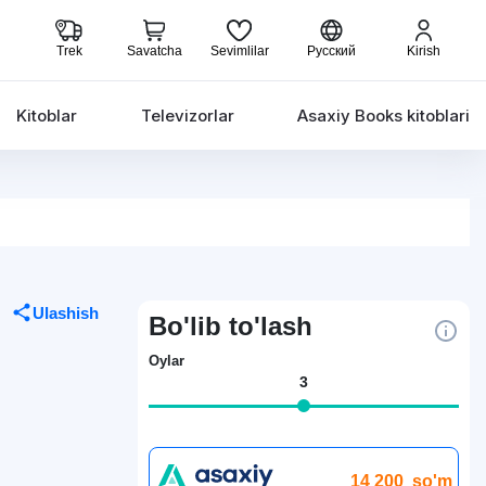
Trek
Savatcha
Sevimlilar
Русский
Kirish
Kitoblar
Televizorlar
Asaxiy Books kitoblari
Ulashish
Bo'lib to'lash
Oylar
3
14 200
so'm