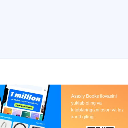
Asaxiy
Books
Asaxiy Books ilovasini
yuklab oling va
kitoblaringizni oson va tez
xarid qiling.