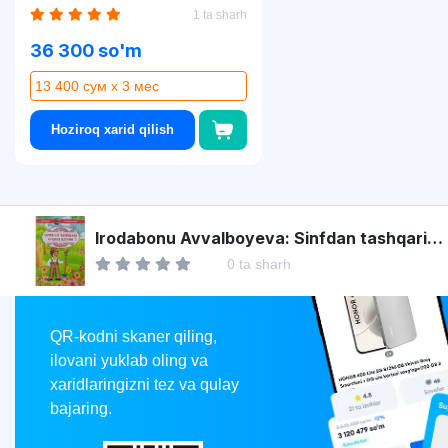
1 ta sharh
36 300 so'm
13 400 сум x 3 мес
Hoziroq xarid qilish
Asaxiy
Irodabonu Avvalboyeva: Sinfdan tashqari
o‘qish kitobi 3
0 ta sharh
Market
QR-kodni skaner qiling,
ilovani yuklab oling va
xaridlaringizni tez va qulay
bajaring.