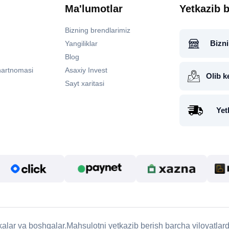
Ma'lumotlar
Yetkazib b
Bizning brendlarimiz
Bizni
Yangiliklar
Blog
hartnomasi
Asaxiy Invest
Olib k
Sayt xaritasi
Yet
ikalar va boshqalar.Mahsulotni yetkazib berish barcha viloyatla