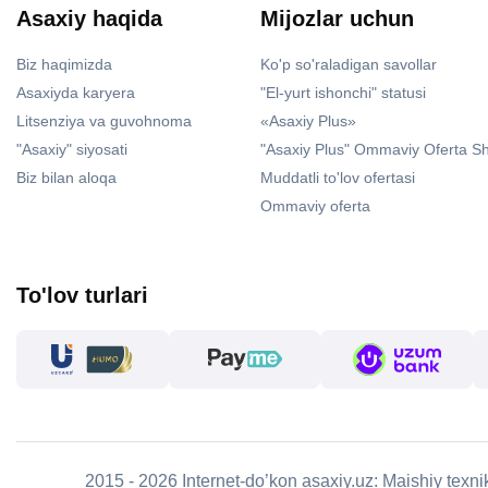
Asaxiy haqida
Mijozlar uchun
Biz haqimizda
Ko'p so'raladigan savollar
Asaxiyda karyera
"El-yurt ishonchi" statusi
Litsenziya va guvohnoma
«Asaxiy Plus»
"Asaxiy" siyosati
"Asaxiy Plus" Ommaviy Oferta S
Biz bilan aloqa
Muddatli to'lov ofertasi
Ommaviy oferta
To'lov turlari
2015 - 2026 Internet-do’kon asaxiy.uz: Maishiy texn