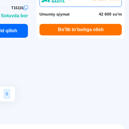
T16116
Umumiy qiymat
42 600 so'm
 Sotuvda bor
Bo'lib to'lashga olish
id qilish
0