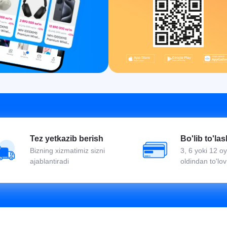
Tez yetkazib berish
Bo'lib to'las
Bizning xizmatimiz sizni
3, 6 yoki 12 
ajablantiradi
oldindan to'lov