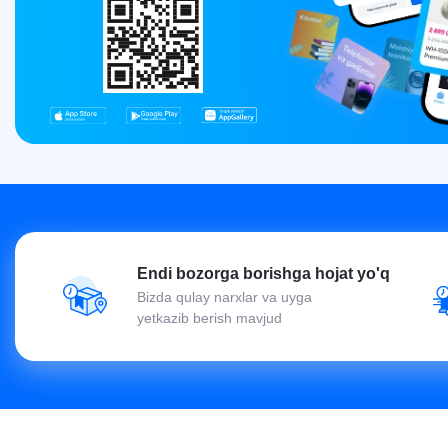
Endi bozorga borishga hojat yo'q
Bizda qulay narxlar va uyga
yetkazib berish mavjud