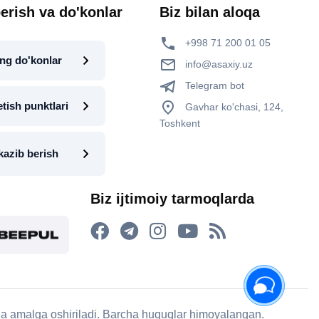
erish va do'konlar
Biz bilan aloqa
+998 71 200 01 05
ng do'konlar
info@asaxiy.uz
Telegram bot
etish punktlari
Gavhar ko'chasi, 124,
Toshkent
kazib berish
Biz ijtimoiy tarmoqlarda
rda amalga oshiriladi. Barcha huquqlar himoyalangan.