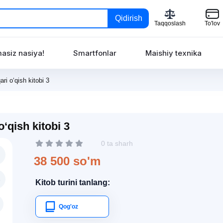
Qidirish
Taqqoslash
To'lov
asiz nasiya!
Smartfonlar
Maishiy texnika
i o‘qish kitobi 3
‘qish kitobi 3
0 ta sharh
38 500 so'm
Kitob turini tanlang:
Qog'oz