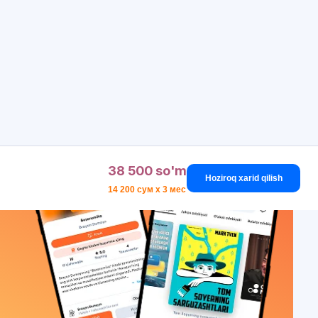
38 500 so'm
Hoziroq xarid qilish
14 200 сум x 3 мес