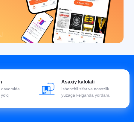
h
Asaxiy kafolati
oy davomida
Ishonchli sifat va nosozlik
 yo'q
yuzaga kelganda yordam.