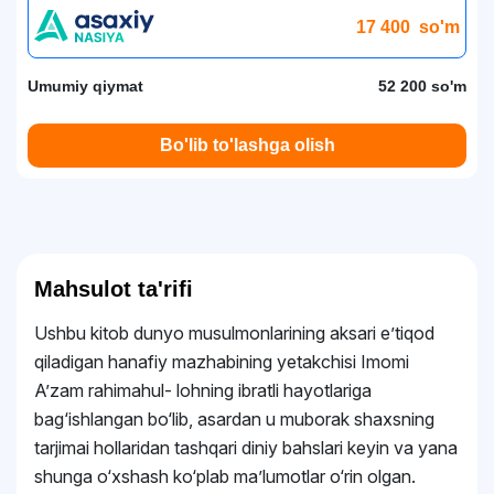
17 400
so'm
Umumiy qiymat
52 200 so'm
Bo'lib to'lashga olish
Mahsulot ta'rifi
Ushbu kitob dunyo musulmonlarining aksari eʼtiqod
qiladigan hanafiy mazhabining yetakchisi Imomi
Aʼzam rahimahul- lohning ibratli hayotlariga
bag‘ishlangan bo‘lib, asardan u muborak shaxsning
tarjimai hollaridan tashqari diniy bahslari keyin va yana
shunga o‘xshash ko‘plab maʼlumotlar o‘rin olgan.