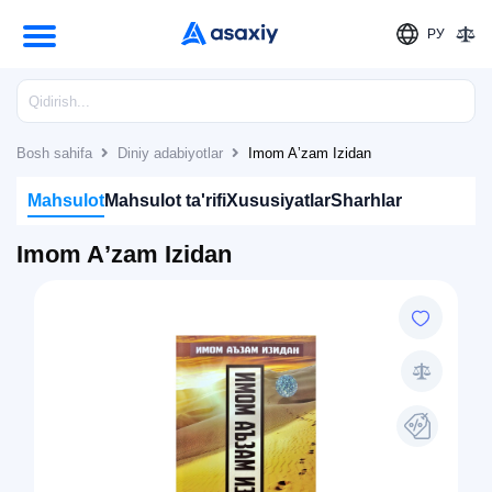
РУ
Bosh sahifa
Diniy adabiyotlar
Imom Aʼzam Izidan
Mahsulot
Mahsulot ta'rifi
Xususiyatlar
Sharhlar
Imom Aʼzam Izidan