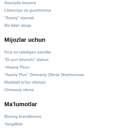
Asaxiyda karyera
Litsenziya va guvohnoma
"Asaxiy" siyosati
Biz bilan aloqa
Mijozlar uchun
Ko'p so'raladigan savollar
"El-yurt ishonchi" statusi
«Asaxiy Plus»
"Asaxiy Plus" Ommaviy Oferta Shartnomasi
Muddatli to'lov ofertasi
Ommaviy oferta
Ma'lumotlar
Bizning brendlarimiz
Yangiliklar