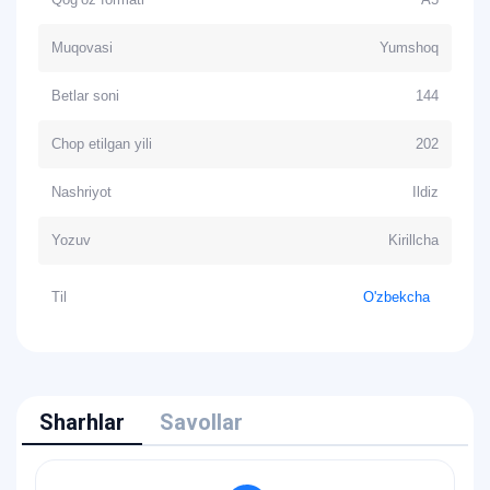
Muqovasi
Yumshoq
Betlar soni
144
Chop etilgan yili
202
Nashriyot
Ildiz
Yozuv
Kirillcha
Til
O'zbekcha
Sharhlar
Savollar