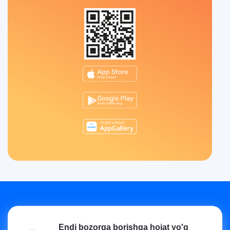
Endi bozorga borishga hojat yo'q