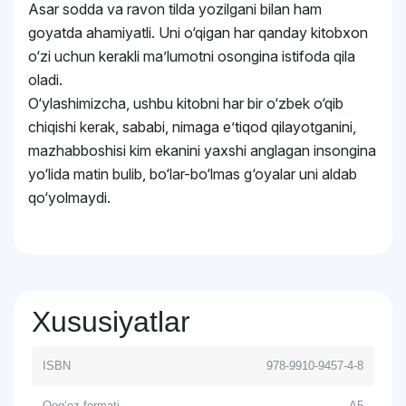
Asar sodda va ravon tilda yozilgani bilan ham
goyatda ahamiyatli. Uni o‘qigan har qanday kitobxon
o‘zi uchun kerakli maʼlumotni osongina istifoda qila
oladi.
O‘ylashimizcha, ushbu kitobni har bir o‘zbek o‘qib
chiqishi kerak, sababi, nimaga eʼtiqod qilayotganini,
mazhabboshisi kim ekanini yaxshi anglagan insongina
yo‘lida matin bulib, bo‘lar-bo‘lmas g‘oyalar uni aldab
qo‘yolmaydi.
Xususiyatlar
ISBN
978-9910-9457-4-8
Qog‘oz formati
A5