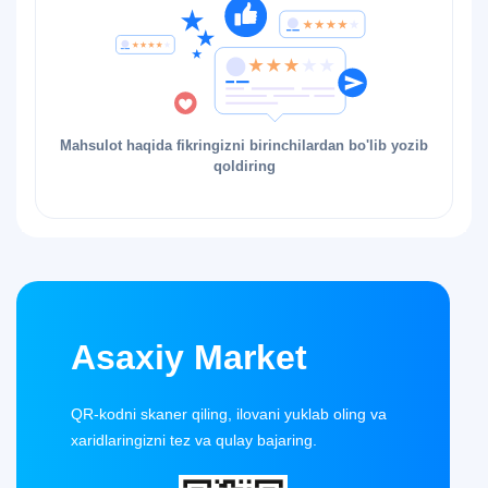
Mahsulot haqida fikringizni birinchilardan bo'lib yozib
qoldiring
Asaxiy Market
QR-kodni skaner qiling, ilovani yuklab oling va
xaridlaringizni tez va qulay bajaring.