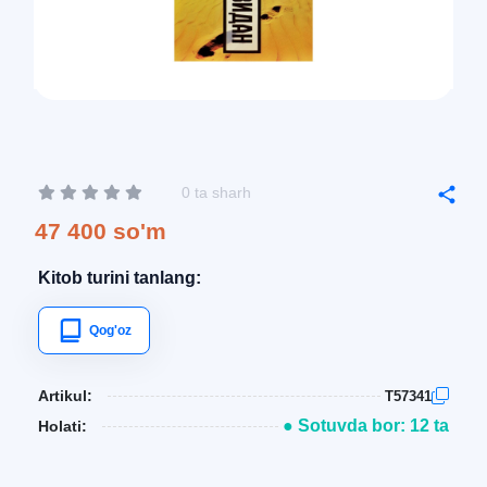
0 ta sharh
47 400 so'm
Kitob turini tanlang:
Qog'oz
Artikul:
T57341
● Sotuvda bor: 12 ta
Holati: