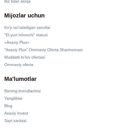
Biz bilan aloqa
Mijozlar uchun
Ko'p so'raladigan savollar
"El-yurt ishonchi" statusi
«Asaxiy Plus»
"Asaxiy Plus" Ommaviy Oferta Shartnomasi
Muddatli to'lov ofertasi
Ommaviy oferta
Ma'lumotlar
Bizning brendlarimiz
Yangiliklar
Blog
Asaxiy Invest
Sayt xaritasi