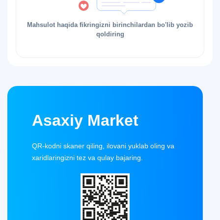
Mahsulot haqida fikringizni birinchilardan bo'lib yozib
qoldiring
Asaxiy Market
QR-kodni skaner qiling, ilovani yuklab oling va
xaridlaringizni tez va qulay bajaring.