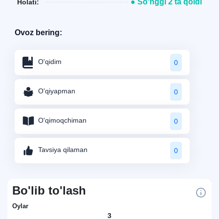
● So‘nggi 2 ta qoldi
Holati:
Ovoz bering:
O'qidim
0
O'qiyapman
0
O'qimoqchiman
0
Tavsiya qilaman
0
Bo'lib to'lash
Oylar
3