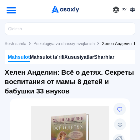
РУ
Bosh sahifa
Psixologiya va shaxsiy rivojlanish
Хелен Анделин: Всё
Mahsulot
Mahsulot ta'rifi
Xususiyatlar
Sharhlar
Хелен Анделин: Всё о детях. Секреты
воспитания от мамы 8 детей и
бабушки 33 внуков