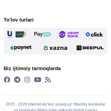
To'lov turlari
Biz ijtimoiy tarmoqlarda
2015 - 2026 Internet-do’kon asaxiy.uz: Maishiy texnikalar
va boshqalar.Mahsulotni yetkazib berish barcha