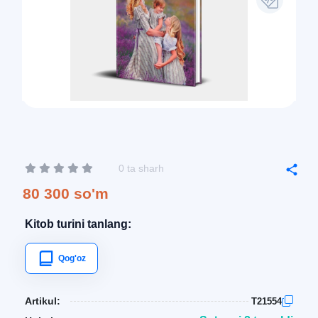
0 ta sharh
80 300 so'm
Kitob turini tanlang:
Qog'oz
Artikul:
T21554