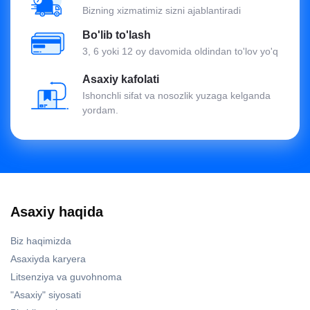
Bizning xizmatimiz sizni ajablantiradi
Bo'lib to'lash
3, 6 yoki 12 oy davomida oldindan to'lov yo'q
Asaxiy kafolati
Ishonchli sifat va nosozlik yuzaga kelganda
yordam.
Asaxiy haqida
Biz haqimizda
Asaxiyda karyera
Litsenziya va guvohnoma
"Asaxiy" siyosati