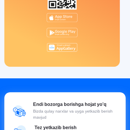
Endi bozorga borishga hojat yo'q
Bizda qulay narxlar va uyga yetkazib berish
mavjud
Tez yetkazib berish