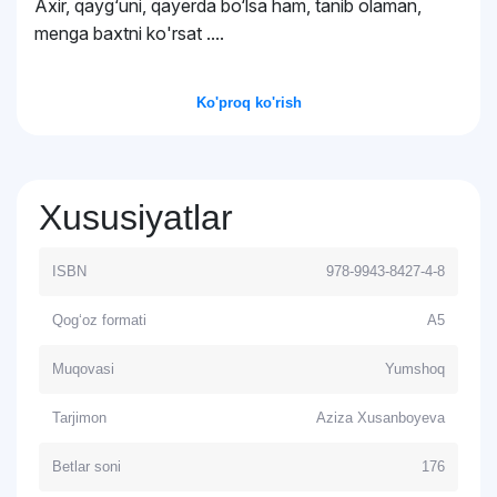
Axir, qayg‘uni, qayerda bo‘lsa ham, tanib olaman,
menga baxtni ko'rsat ....
Ko'proq ko'rish
Xususiyatlar
ISBN
978-9943-8427-4-8
Qog‘oz formati
A5
Muqovasi
Yumshoq
Tarjimon
Aziza Xusanboyeva
Betlar soni
176