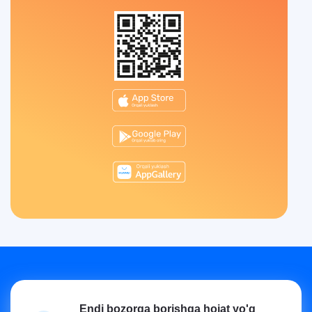
Endi bozorga borishga hojat yo'q