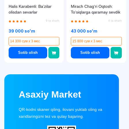
Halis Karabenli: Ba’zilar
Mirach Chag‘ri Oqtosh:
olisdan sevarlar
To‘siqlarga qaramay sevdik
9 ta sharh
4 ta sharh
39 000 so'm
43 000 so'm
14 300 сум x 3 мес
15 800 сум x 3 мес
Sotib olish
Sotib olish
Asaxiy Market
QR-kodni skaner qiling, ilovani yuklab oling va
xaridlaringizni tez va qulay bajaring.