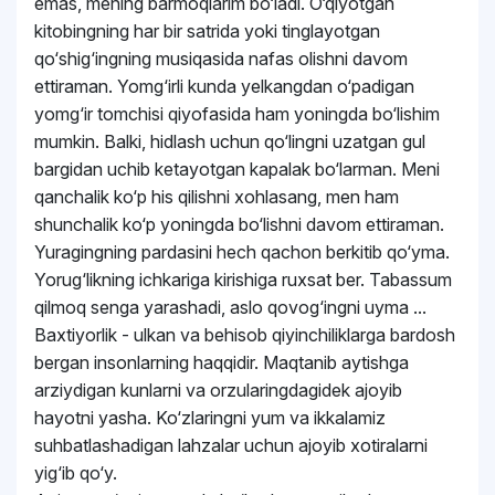
emas, mening barmoqlarim bo‘ladi. O‘qiyotgan
kitobingning har bir satrida yoki tinglayotgan
qo‘shig‘ingning musiqasida nafas olishni davom
ettiraman. Yomg‘irli kunda yelkangdan o‘padigan
yomg‘ir tomchisi qiyofasida ham yoningda bo‘lishim
mumkin. Balki, hidlash uchun qo‘lingni uzatgan gul
bargidan uchib ketayotgan kapalak bo‘larman. Meni
qanchalik ko‘p his qilishni xohlasang, men ham
shunchalik ko‘p yoningda bo‘lishni davom ettiraman.
Yuragingning pardasini hech qachon berkitib qo‘yma.
Yorug‘likning ichkariga kirishiga ruxsat ber. Tabassum
qilmoq senga yarashadi, aslo qovog‘ingni uyma ...
Baxtiyorlik - ulkan va behisob qiyinchiliklarga bardosh
bergan insonlarning haqqidir. Maqtanib aytishga
arziydigan kunlarni va orzularingdagidek ajoyib
hayotni yasha. Ko‘zlaringni yum va ikkalamiz
suhbatlashadigan lahzalar uchun ajoyib xotiralarni
yig‘ib qo‘y.