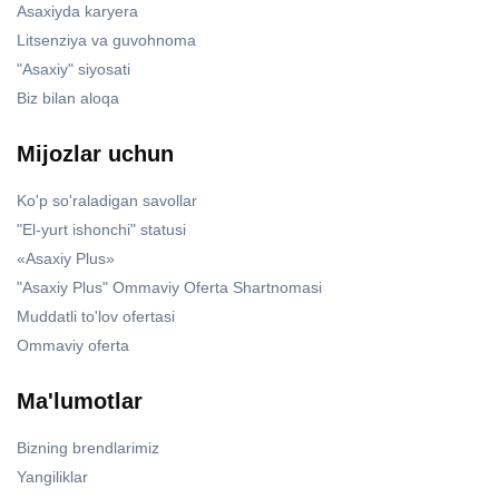
Asaxiyda karyera
Litsenziya va guvohnoma
"Asaxiy" siyosati
Biz bilan aloqa
Mijozlar uchun
Ko'p so'raladigan savollar
"El-yurt ishonchi" statusi
«Asaxiy Plus»
"Asaxiy Plus" Ommaviy Oferta Shartnomasi
Muddatli to'lov ofertasi
Ommaviy oferta
Ma'lumotlar
Bizning brendlarimiz
Yangiliklar