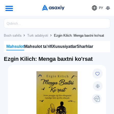
РУ
Bosh sahifa
Turk adabiyoti
Ezgin Kilich: Menga baxtni ko'rsat
Mahsulot
Mahsulot ta'rifi
Xususiyatlar
Sharhlar
Ezgin Kilich: Menga baxtni ko'rsat