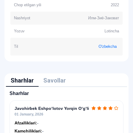
Chop etilgan yili
2022
Nashriyot
Илм-Зиё-Заковат
Yozuv
Lotincha
Til
O'zbekcha
Sharhlar
Savollar
Sharhlar
Javohirbek Eshpo‘lotov Yorqin O‘g‘li
01 January, 2026
Afzalliklari:
-
Kamchiliklari:
-