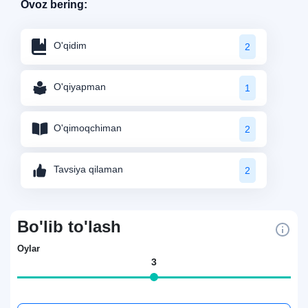
Ovoz bering:
O'qidim
2
O'qiyapman
1
O'qimoqchiman
2
Tavsiya qilaman
2
Bo'lib to'lash
Oylar
3