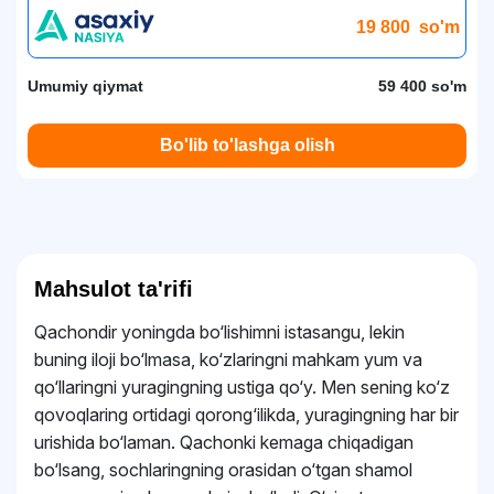
19 800
so'm
Umumiy qiymat
59 400 so'm
Bo'lib to'lashga olish
Mahsulot ta'rifi
Qachondir yoningda bo‘lishimni istasangu, lekin
buning iloji bo‘lmasa, ko‘zlaringni mahkam yum va
qo‘llaringni yuragingning ustiga qo‘y. Men sening ko‘z
qovoqlaring ortidagi qorong‘ilikda, yuragingning har bir
urishida bo‘laman. Qachonki kemaga chiqadigan
bo‘lsang, sochlaringning orasidan o‘tgan shamol