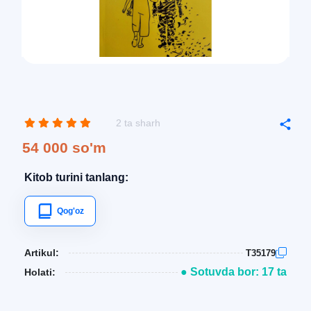
2 ta sharh
54 000 so'm
Kitob turini tanlang:
Qog'oz
Artikul:
T35179
● Sotuvda bor: 17 ta
Holati: