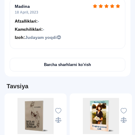
ta'sirlisi desam adashmagan.
Madina
18 April, 2023
Afzalliklari:
-
Kamchiliklari:
-
Izoh:
Judayam yoqdi😊
Barcha sharhlarni ko'rish
Tavsiya