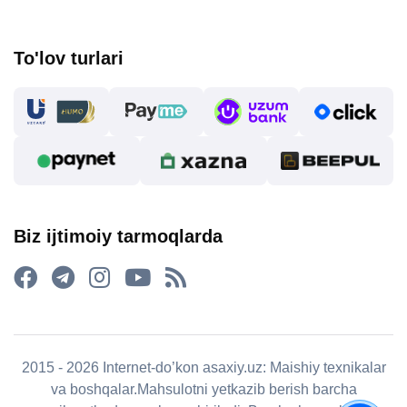
To'lov turlari
Biz ijtimoiy tarmoqlarda
2015 - 2026 Internet-do’kon asaxiy.uz: Maishiy texnikalar
va boshqalar.Mahsulotni yetkazib berish barcha