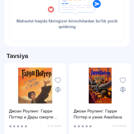
Mahsulot haqida fikringizni birinchilardan bo'lib yozib
qoldiring
Tavsiya
Джоан Роулинг: Гарри
Джоан Роулинг: Гарри
Поттер и Дары смерти
Поттер и узник Азкабана
(Часть 7)
0 ta sharh
0 ta sharh