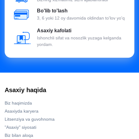
Bo'lib to'lash
3, 6 yoki 12 oy davomida oldindan to'lov yo'q
Asaxiy kafolati
Ishonchli sifat va nosozlik yuzaga kelganda
yordam.
Asaxiy haqida
Biz haqimizda
Asaxiyda karyera
Litsenziya va guvohnoma
"Asaxiy" siyosati
Biz bilan aloqa