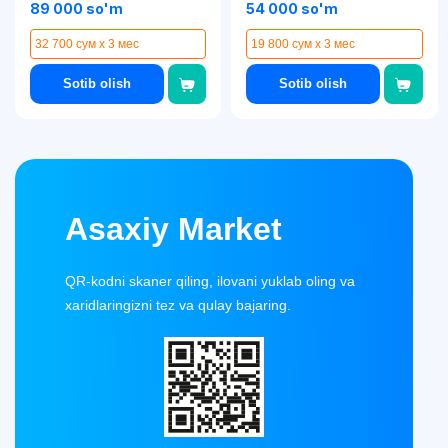
89 000 so'm
54 000 so'm
32 700 сум x 3 мес
19 800 сум x 3 мес
Sotib olish
Sotib olish
Asaxiy Market
QR-kodni skaner qiling, ilovani yuklab oling va
xaridlaringizni tez va qulay bajaring.