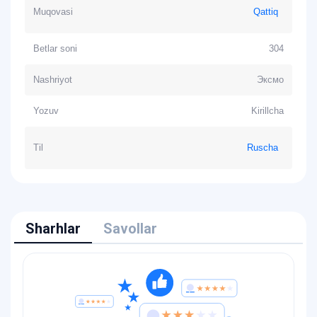
Muqovasi
Qattiq
Betlar soni
304
Nashriyot
Эксмо
Yozuv
Kirillcha
Til
Ruscha
Sharhlar
Savollar