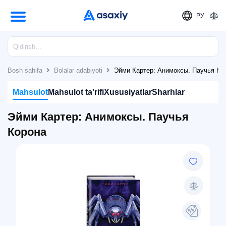
РУ
Bosh sahifa
Bolalar adabiyoti
Эйми Картер: Анимоксы. Паучья Ко
Mahsulot
Mahsulot ta'rifi
Xususiyatlar
Sharhlar
Эйми Картер: Анимоксы. Паучья
Корона