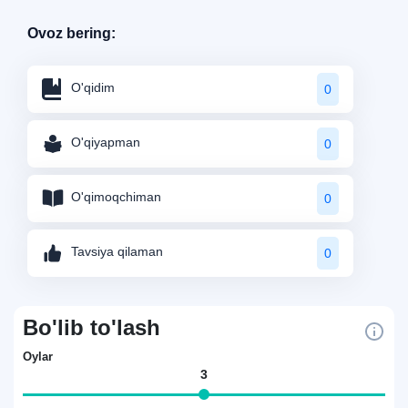
Ovoz bering:
O'qidim
0
O'qiyapman
0
O'qimoqchiman
0
Tavsiya qilaman
0
Bo'lib to'lash
Oylar
3