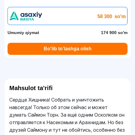
58 300
so'm
Umumiy qiymat
174 900 so'm
Bo'lib to'lashga olish
Mahsulot ta'rifi
Сердце Хищника! Собрать и уничтожить
навсегда! Только об этом сейчас и может
думать Саймон Торн. За ещё одним Осколком он
отправляется к Насекомым и Арахнидам. Но без
друзей Саймону и тут не обойтись, особенно без