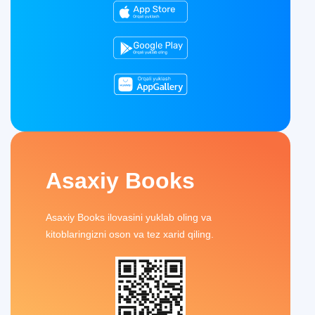
Asaxiy Books
Asaxiy Books ilovasini yuklab oling va
kitoblaringizni oson va tez xarid qiling.