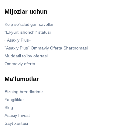
Mijozlar uchun
Ko'p so'raladigan savollar
"El-yurt ishonchi" statusi
«Asaxiy Plus»
"Asaxiy Plus" Ommaviy Oferta Shartnomasi
Muddatli to'lov ofertasi
Ommaviy oferta
Ma'lumotlar
Bizning brendlarimiz
Yangiliklar
Blog
Asaxiy Invest
Sayt xaritasi