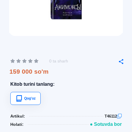
0 ta sharh
159 000 so'm
Kitob turini tanlang:
Qog'oz
Artikul:
T46112
● Sotuvda bor
Holati: