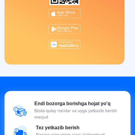
Endi bozorga borishga hojat yo'q
Bizda qulay narxlar va uyga yetkazib berish
mavjud
Tez yetkazib berish
Bizning xizmatimiz sizni ajablantiradi