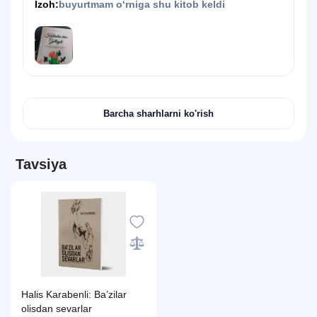
Izoh:
buyurtmam o‘rniga shu kitob keldi
Barcha sharhlarni ko'rish
Tavsiya
Halis Karabenli: Ba’zilar
olisdan sevarlar