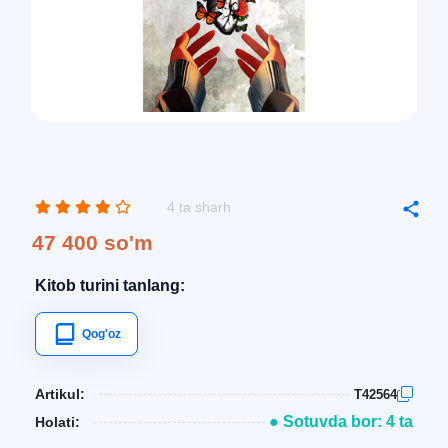
4 ta sharh
47 400 so'm
Kitob turini tanlang:
Qog'oz
Artikul:
T42564
● Sotuvda bor: 4 ta
Holati: