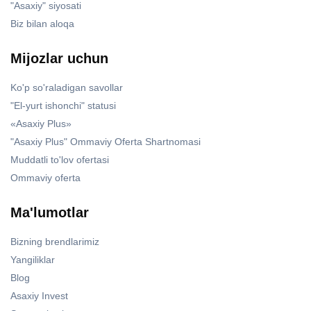
"Asaxiy" siyosati
Biz bilan aloqa
Mijozlar uchun
Ko'p so'raladigan savollar
"El-yurt ishonchi" statusi
«Asaxiy Plus»
"Asaxiy Plus" Ommaviy Oferta Shartnomasi
Muddatli to'lov ofertasi
Ommaviy oferta
Ma'lumotlar
Bizning brendlarimiz
Yangiliklar
Blog
Asaxiy Invest