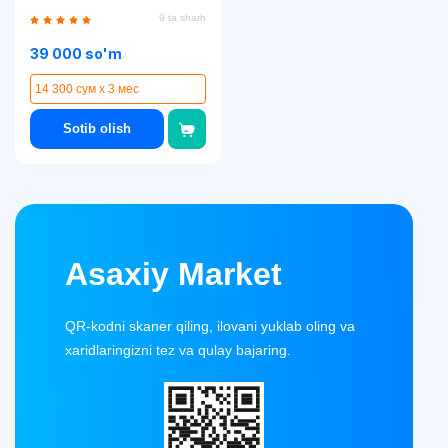
9 ta sharh
39 000 so'm
14 300 сум x 3 мес
Sotib olish
Asaxiy Market
QR-kodni skaner qiling, ilovani yuklab oling va
xaridlaringizni tez va qulay bajaring.