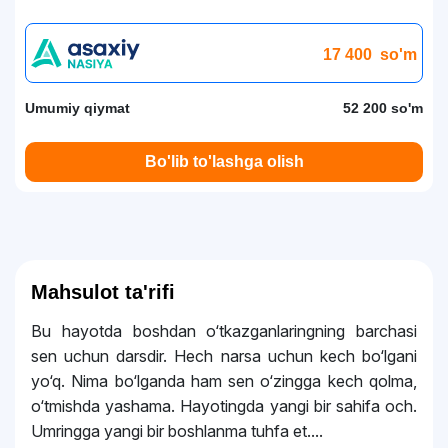
17 400
so'm
Umumiy qiymat
52 200 so'm
Bo'lib to'lashga olish
Mahsulot ta'rifi
Bu hayotda boshdan o‘tkazganlaringning barchasi
sen uchun darsdir. Hech narsa uchun kech bo‘lgani
yo‘q. Nima bo‘lganda ham sen o‘zingga kech qolma,
o‘tmishda yashama. Hayotingda yangi bir sahifa och.
Umringga yangi bir boshlanma tuhfa et....