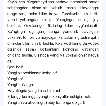
Keyin esa o‘zgarmaydigan bedavo narsalarni hayot
sahifangdan birma-bir o‘chirib tashla. Hayotingni
rango-rang onlar bilan bo‘ya. Tushkunlik, umidsizlik
yukini yelkangdan uloqtir. Yuragingda umidga joy
bo‘shat. Orzularingni fikrlaring bilan uyg‘unlashtir.
Ko‘nglingni og‘ritgan, senga yomonlik tilaydigan,
yaxshilik tomon yurmaydigan kimsalarning ustini qalin
chiziqlar bilan chizib tashla. Ko‘z yoshlaring daryodek
oqishiga sabab bo‘lganlarni ko‘ngling qatlaridan
chiqarib tashla. O‘zingga yangi va yoqimli onlar hadya
qil.
Qani bo‘l!
Yangi bir boshlanma insho et!
Yangilan!
Yangila o‘zingni!
Hayotingda yangi bir sahifa och.
Ertanggi kuningga yangi imkoniyatlar eshigini och.
Yangilan va ahvolingni ijobiy tomonga o‘zgartir