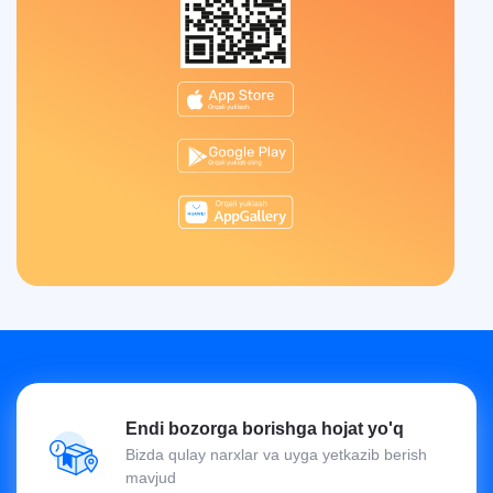
Endi bozorga borishga hojat yo'q
Bizda qulay narxlar va uyga yetkazib berish
mavjud