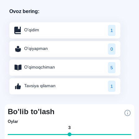
Ovoz bering:
O'qidim
1
O'qiyapman
0
O'qimoqchiman
5
Tavsiya qilaman
1
Bo'lib to'lash
Oylar
3