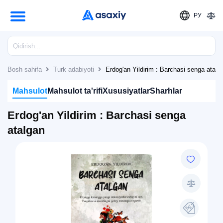
РУ
Bosh sahifa
Turk adabiyoti
Erdog'an Yildirim : Barchasi senga atalg
Mahsulot
Mahsulot ta'rifi
Xususiyatlar
Sharhlar
Erdog'an Yildirim : Barchasi senga
atalgan