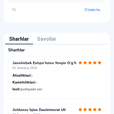
Til
O'zbekcha
Sharhlar
Savollar
Sharhlar
Javohirbek Eshpo‘lotov Yorqin O‘g‘li
01 January, 2026
Afzalliklari:
-
Kamchiliklari:
-
Izoh:
judayam zor
Joldasov Íqlas Dauletmurat Ulí