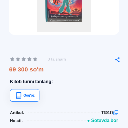
0 ta sharh
69 300 so'm
Kitob turini tanlang:
Qog'oz
Artikul:
T60117
● Sotuvda bor
Holati: