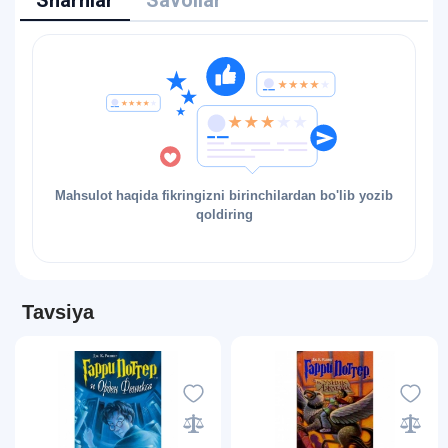
Sharhlar
Savollar
Mahsulot haqida fikringizni birinchilardan bo'lib yozib
qoldiring
Tavsiya