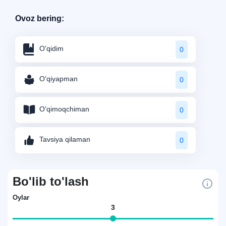
Ovoz bering:
O'qidim
0
O'qiyapman
0
O'qimoqchiman
0
Tavsiya qilaman
0
Bo'lib to'lash
Oylar
3