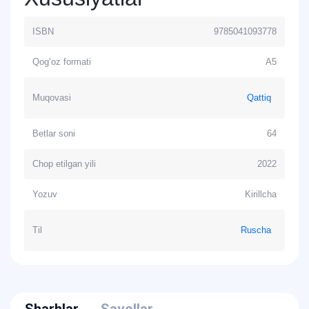
ISBN
9785041093778
Qog‘oz formati
A5
Muqovasi
Qattiq
Betlar soni
64
Chop etilgan yili
2022
Yozuv
Kirillcha
Til
Ruscha