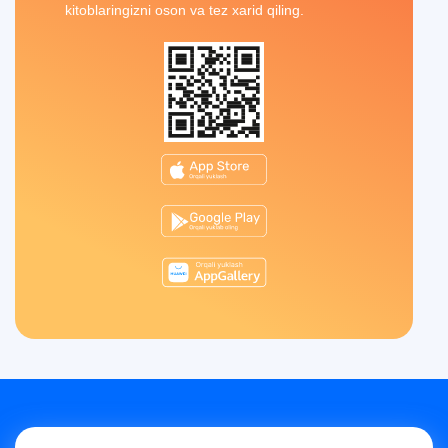
kitoblaringizni oson va tez xarid qiling.