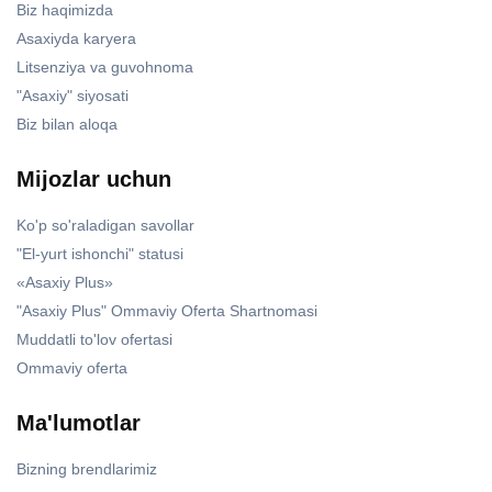
Biz haqimizda
Asaxiyda karyera
Litsenziya va guvohnoma
"Asaxiy" siyosati
Biz bilan aloqa
Mijozlar uchun
Ko'p so'raladigan savollar
"El-yurt ishonchi" statusi
«Asaxiy Plus»
"Asaxiy Plus" Ommaviy Oferta Shartnomasi
Muddatli to'lov ofertasi
Ommaviy oferta
Ma'lumotlar
Bizning brendlarimiz