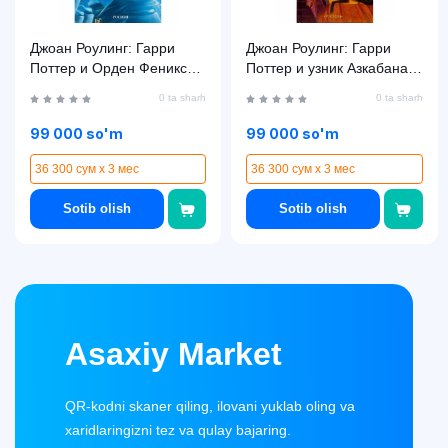
Джоан Роулинг: Гарри
Джоан Роулинг: Гарри
Поттер и Орден Феникса
Поттер и узник Азкабана
(Часть 5)
(Часть 3)
0 ta sharh
0 ta sharh
99 000 so'm
99 000 so'm
36 300 сум x 3 мес
36 300 сум x 3 мес
Sotib olish
Sotib olish
Asaxiy Market
QR-kodni skaner qiling, ilovani yuklab oling va
xaridlaringizni tez va qulay bajaring.