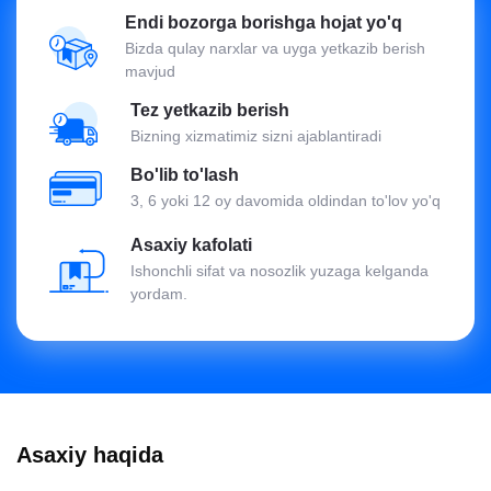
Endi bozorga borishga hojat yo'q
Bizda qulay narxlar va uyga yetkazib berish
mavjud
Tez yetkazib berish
Bizning xizmatimiz sizni ajablantiradi
Bo'lib to'lash
3, 6 yoki 12 oy davomida oldindan to'lov yo'q
Asaxiy kafolati
Ishonchli sifat va nosozlik yuzaga kelganda
yordam.
Asaxiy haqida