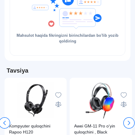
Mahsulot haqida fikringizni birinchilardan bo'lib yozib
qoldiring
Tavsiya
Kompyuter quloqchini
Awei GM-11 Pro o‘yin
Rapoo H120
quloqchini , Black