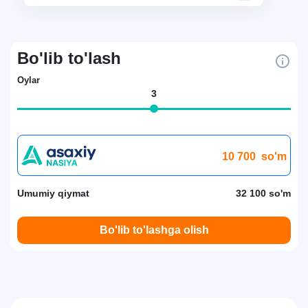
Bo'lib to'lash
Oylar
3
10 700
so'm
Umumiy qiymat
32 100 so'm
Bo'lib to'lashga olish