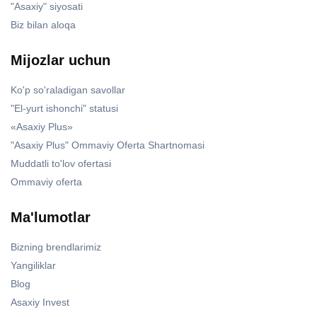
"Asaxiy" siyosati
Biz bilan aloqa
Mijozlar uchun
Ko'p so'raladigan savollar
"El-yurt ishonchi" statusi
«Asaxiy Plus»
"Asaxiy Plus" Ommaviy Oferta Shartnomasi
Muddatli to'lov ofertasi
Ommaviy oferta
Ma'lumotlar
Bizning brendlarimiz
Yangiliklar
Blog
Asaxiy Invest