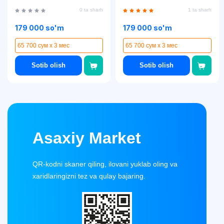
0 ta sharh
1 ta sharh
179 000 so'm
179 000 so'm
65 700 сум x 3 мес
65 700 сум x 3 мес
Sotib olish
Sotib olish
Asaxiy Market
QR-kodni skaner qiling, ilovani yuklab oling va
xaridlaringizni tez va qulay bajaring.