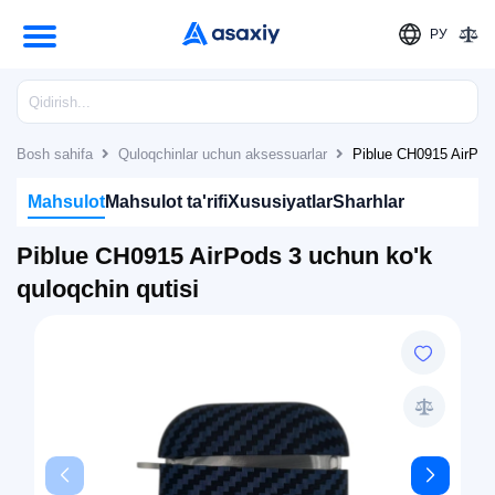
РУ
Bosh sahifa
Quloqchinlar uchun aksessuarlar
Piblue CH0915 AirPods
Mahsulot
Mahsulot ta'rifi
Xususiyatlar
Sharhlar
Piblue CH0915 AirPods 3 uchun ko'k
quloqchin qutisi