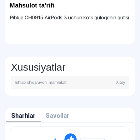
Mahsulot ta'rifi
Piblue CH0915 AirPods 3 uchun ko'k quloqchin qutisi
Xususiyatlar
Ishlab chiqaruvchi mamlakat
Xitoy
Sharhlar
Savollar