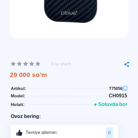
0 ta sharh
29 000 so'm
Artikul:
T75056
CH0915
Model:
● Sotuvda bor
Holati:
Ovoz bering:
Tavsiya qilaman
0