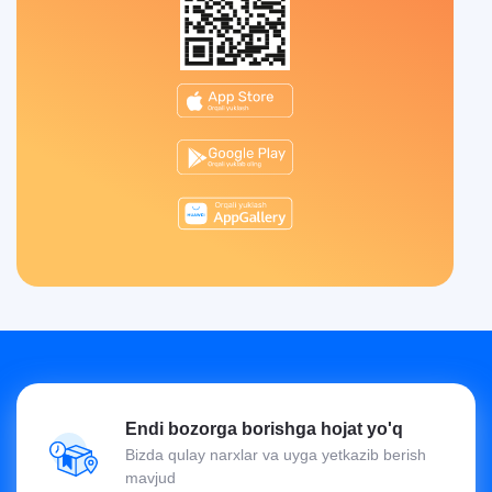
Endi bozorga borishga hojat yo'q
Bizda qulay narxlar va uyga yetkazib berish
mavjud