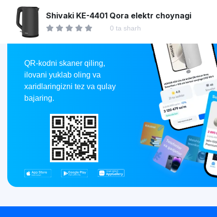
Asaxiy
Shivaki KE-4401 Qora elektr choynagi
0 ta sharh
Market
QR-kodni skaner qiling,
ilovani yuklab oling va
xaridlaringizni tez va qulay
bajaring.