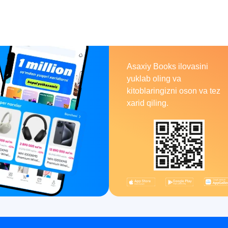
Asaxiy
Books
Asaxiy Books ilovasini
yuklab oling va
kitoblaringizni oson va tez
xarid qiling.