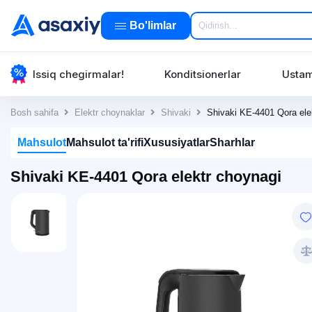
Bo'limlar
Issiq chegirmalar!
Konditsionerlar
Ustam
Bosh sahifa
Elektr choynaklar
Shivaki
Shivaki KE-4401 Qora ele
Mahsulot
Mahsulot ta'rifi
Xususiyatlar
Sharhlar
Shivaki KE-4401 Qora elektr choynagi