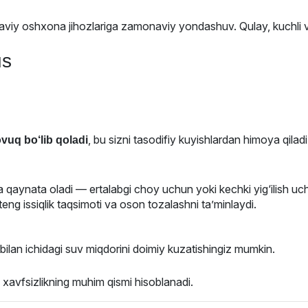
viy oshxona jihozlariga zamonaviy yondashuv. Qulay, kuchli 
us
, bu sizni tasodifiy kuyishlardan himoya qiladi
vuq bo‘lib qoladi
a qaynata oladi — ertalabgi choy uchun yoki kechki yig‘ilish uc
eng issiqlik taqsimoti va oson tozalashni ta’minlaydi.
bilan ichidagi suv miqdorini doimiy kuzatishingiz mumkin.
xavfsizlikning muhim qismi hisoblanadi.