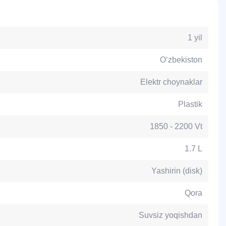
1 yil
O‘zbekiston
Elektr choynaklar
Plastik
1850 - 2200 Vt
1.7 L
Yashirin (disk)
Qora
Suvsiz yoqishdan