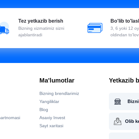
Tez yetkazib berish
Bo'lib to'las
Bizning xizmatimiz sizni
3, 6 yoki 12 
ajablantiradi
oldindan to'lov
Ma'lumotlar
Yetkazib b
Bizning brendlarimiz
Bizni
Yangiliklar
Blog
hartnomasi
Asaxiy Invest
Olib k
Sayt xaritasi