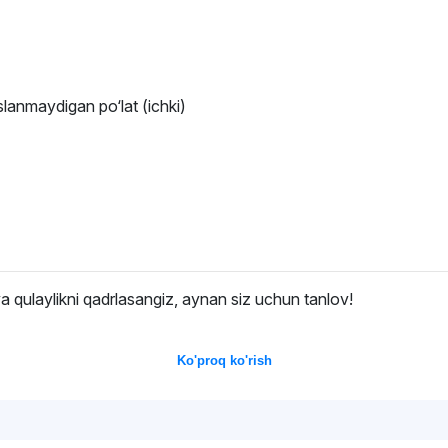
lanmaydigan po‘lat (ichki)
va qulaylikni qadrlasangiz, aynan siz uchun tanlov!
Ko'proq ko'rish