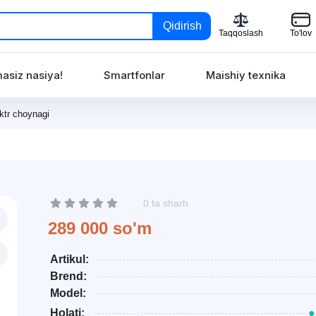
Qidirish
Taqqoslash
To'lov
asiz nasiya!
Smartfonlar
Maishiy texnika
ktr choynagi
0 ta sharh
289 000 so'm
Artikul:
Brend:
Model:
Holati:
●