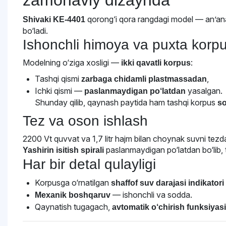
zamonaviy dizaynda
qorong‘i qora rangdagi model — an’ana
Shivaki KE-4401
bo‘ladi.
Ishonchli himoya va puxta korp
Modelning o‘ziga xosligi —
:
ikki qavatli korpus
Tashqi qismi
,
zarbaga chidamli plastmassadan
Ichki qismi —
yasalgan.
paslanmaydigan po‘latdan
Shunday qilib, qaynash paytida ham tashqi korpus
so
Tez va oson ishlash
2200 Vt quvvat va 1,7 litr hajm bilan choynak suvni tezd
paslanmaydigan po‘latdan bo‘lib, t
Yashirin isitish spirali
Har bir detal qulayligi
Korpusga o‘rnatilgan
shaffof suv darajasi indikatori
— ishonchli va sodda.
Mexanik boshqaruv
Qaynatish tugagach,
avtomatik o‘chirish funksiyasi