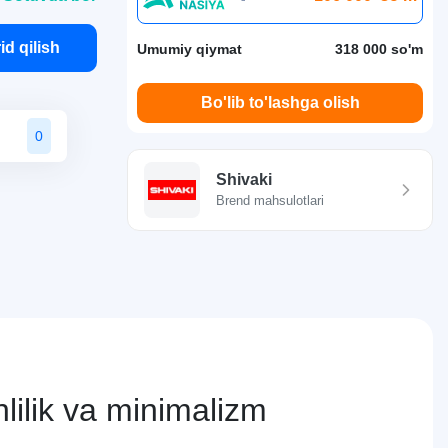
id qilish
Umumiy qiymat
318 000 so'm
Bo'lib to'lashga olish
0
Shivaki
Brend mahsulotlari
hlilik va minimalizm