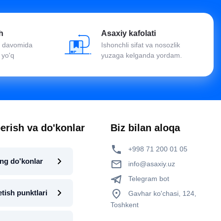
h
Asaxiy kafolati
oy davomida
Ishonchli sifat va nosozlik
 yo'q
yuzaga kelganda yordam.
erish va do'konlar
Biz bilan aloqa
+998 71 200 01 05
ng do'konlar
info@asaxiy.uz
Telegram bot
etish punktlari
Gavhar ko'chasi, 124,
Toshkent