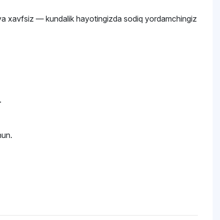
va xavfsiz — kundalik hayotingizda sodiq yordamchingiz
.
hun.