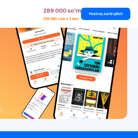
289 000 so'm
Hoziroq xarid qilish
106 000 сум x 3 мес