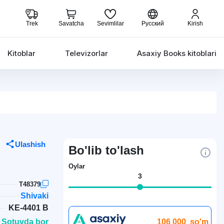
Trek
Savatcha
Sevimlilar
Русский
Kirish
Kitoblar
Televizorlar
Asaxiy Books kitoblari
Ulashish
Bo'lib to'lash
Oylar
3
T48379
Shivaki
KE-4401 B
106 000
so'm
 Sotuvda bor