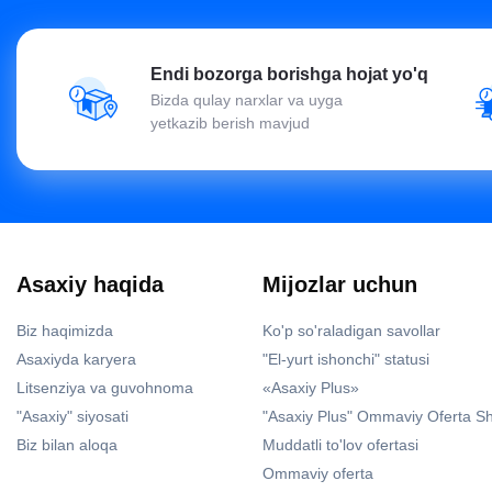
Endi bozorga borishga hojat yo'q
Bizda qulay narxlar va uyga
yetkazib berish mavjud
Asaxiy haqida
Mijozlar uchun
Biz haqimizda
Ko'p so'raladigan savollar
Asaxiyda karyera
"El-yurt ishonchi" statusi
Litsenziya va guvohnoma
«Asaxiy Plus»
"Asaxiy" siyosati
"Asaxiy Plus" Ommaviy Oferta S
Biz bilan aloqa
Muddatli to'lov ofertasi
Ommaviy oferta