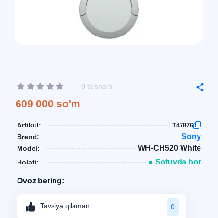
0 ta sharh
609 000 so'm
Artikul:
T47876
Sony
Brend:
WH-CH520 White
Model:
● Sotuvda bor
Holati:
Ovoz bering:
Tavsiya qilaman
0