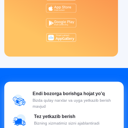
Endi bozorga borishga hojat yo'q
Bizda qulay narxlar va uyga yetkazib berish
mavjud
Tez yetkazib berish
Bizning xizmatimiz sizni ajablantiradi