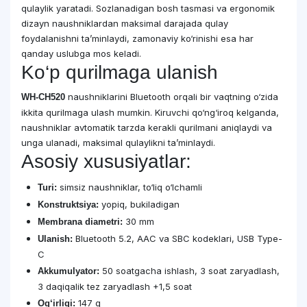
qulaylik yaratadi. Sozlanadigan bosh tasmasi va ergonomik
dizayn naushniklardan maksimal darajada qulay
foydalanishni ta’minlaydi, zamonaviy ko‘rinishi esa har
qanday uslubga mos keladi.
Ko‘p qurilmaga ulanish
naushniklarini Bluetooth orqali bir vaqtning o‘zida
WH-CH520
ikkita qurilmaga ulash mumkin. Kiruvchi qo‘ng‘iroq kelganda,
naushniklar avtomatik tarzda kerakli qurilmani aniqlaydi va
unga ulanadi, maksimal qulaylikni ta’minlaydi.
Asosiy xususiyatlar:
simsiz naushniklar, to‘liq o‘lchamli
Turi:
yopiq, bukiladigan
Konstruktsiya:
30 mm
Membrana diametri:
Bluetooth 5.2, AAC va SBC kodeklari, USB Type-
Ulanish:
C
50 soatgacha ishlash, 3 soat zaryadlash,
Akkumulyator:
3 daqiqalik tez zaryadlash +1,5 soat
147 g
Og‘irligi: