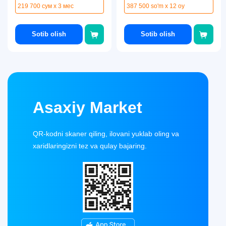
219 700 сум x 3 мес
387 500 so'm x 12 oy
Sotib olish
Sotib olish
Asaxiy Market
QR-kodni skaner qiling, ilovani yuklab oling va
xaridlaringizni tez va qulay bajaring.