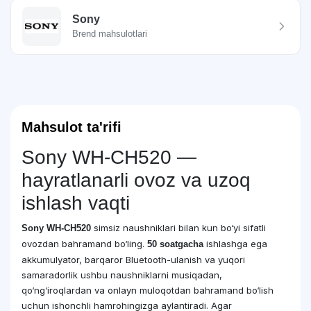
Sony
Brend mahsulotlari
Mahsulot ta'rifi
Sony WH-CH520 —
hayratlanarli ovoz va uzoq
ishlash vaqti
simsiz naushniklari bilan kun bo‘yi sifatli
Sony WH-CH520
ovozdan bahramand bo‘ling.
ishlashga ega
50 soatgacha
akkumulyator, barqaror Bluetooth-ulanish va yuqori
samaradorlik ushbu naushniklarni musiqadan,
qo‘ng‘iroqlardan va onlayn muloqotdan bahramand bo‘lish
uchun ishonchli hamrohingizga aylantiradi. Agar