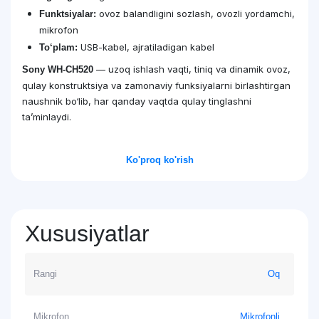
ovoz balandligini sozlash, ovozli yordamchi,
Funktsiyalar:
mikrofon
USB-kabel, ajratiladigan kabel
To‘plam:
— uzoq ishlash vaqti, tiniq va dinamik ovoz,
Sony WH-CH520
qulay konstruktsiya va zamonaviy funksiyalarni birlashtirgan
naushnik bo‘lib, har qanday vaqtda qulay tinglashni
ta’minlaydi.
Ko'proq ko'rish
Xususiyatlar
Rangi
Oq
Mikrofon
Mikrofonli