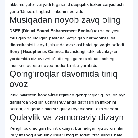
akkumulyator zaryadi tugasa,
3 daqiqalik tezkor zaryadlash
yana 1,5 soat tinglash imkonini beradi.
Musiqadan noyob zavq oling
texnologiyasi
DSEE (Digital Sound Enhancement Engine)
musiqaning siqilgan paytdagi yo‘qolgan harmonikasi va
dinamikasini tiklaydi, shunda ovoz asl holatiga yaqin bo‘ladi.
ilovasidagi ichki ekvalayzer
Sony | Headphones Connect
yordamida siz ovozni o‘z didingizga moslab sozlashingiz
mumkin, bu esa noyob audio-tajriba yaratadi.
Qo‘ng‘iroqlar davomida tiniq
ovoz
Ichki mikrofon
rejimida qo‘ng‘iroqlar qilish, onlayn
hands-free
darslarda yoki ish uchrashuvlarida qatnashish imkonini
beradi, ortiqcha simlarsiz qulay foydalanish ta’minlanadi.
Qulaylik va zamonaviy dizayn
Yengil, bukiladigan konstruktsiya, buriladigan quloq qismlari
va yumshoq ambushyuralar uzoq muddatli tinglashda ham