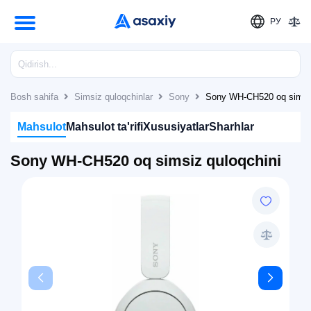
РУ
Bosh sahifa
Simsiz quloqchinlar
Sony
Sony WH-CH520 oq simsiz
Mahsulot
Mahsulot ta'rifi
Xususiyatlar
Sharhlar
Sony WH-CH520 oq simsiz quloqchini