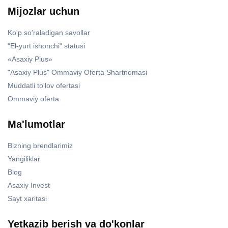
Mijozlar uchun
Ko'p so'raladigan savollar
"El-yurt ishonchi" statusi
«Asaxiy Plus»
"Asaxiy Plus" Ommaviy Oferta Shartnomasi
Muddatli to'lov ofertasi
Ommaviy oferta
Ma'lumotlar
Bizning brendlarimiz
Yangiliklar
Blog
Asaxiy Invest
Sayt xaritasi
Yetkazib berish va do'konlar