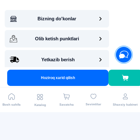
Bizning do'konlar
Olib ketish punktlari
Yetkazib berish
Hoziroq xarid qilish
Biz bilan aloqa
+998 71 200 01 05
info@asaxiy.uz
Sevimlilar
Bosh sahifa
Savatcha
Shaxsiy kabinet
Katalog
Telegram bot
Gavhar ko'chasi, 124, Toshkent