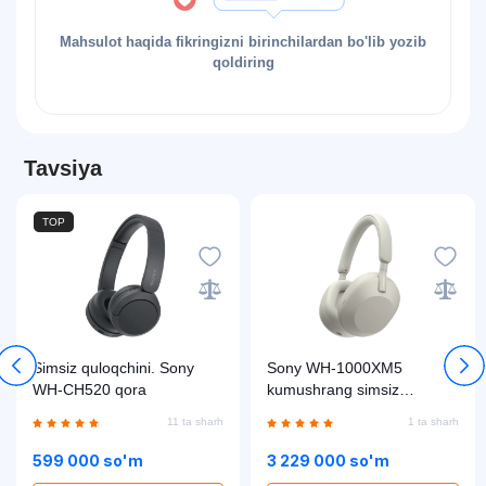
Mahsulot haqida fikringizni birinchilardan bo'lib yozib
qoldiring
Tavsiya
TOP
Simsiz quloqchini. Sony
Sony WH-1000XM5
WH-CH520 qora
kumushrang simsiz
quloqchini
11 ta sharh
1 ta sharh
599 000 so'm
3 229 000 so'm