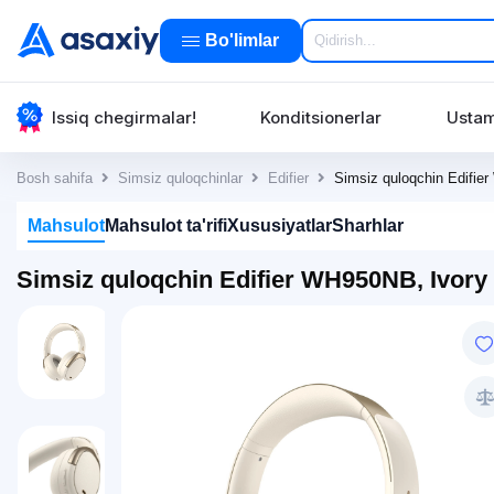
Bo'limlar
Issiq chegirmalar!
Konditsionerlar
Ustam
Bosh sahifa
Simsiz quloqchinlar
Edifier
Simsiz quloqchin Edifie
Mahsulot
Mahsulot ta'rifi
Xususiyatlar
Sharhlar
Simsiz quloqchin Edifier WH950NB, Ivory