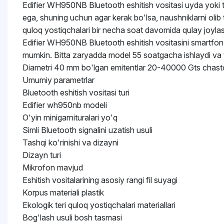
Edifier WH950NB Bluetooth eshitish vositasi uyda yoki ta
ega, shuning uchun agar kerak bo'lsa, naushniklarni oli
quloq yostiqchalari bir necha soat davomida qulay joylas
Edifier WH950NB Bluetooth eshitish vositasini smartfon or
mumkin. Bitta zaryadda model 55 soatgacha ishlaydi va t
Diametri 40 mm bo'lgan emitentlar 20-40000 Gts chasto
Umumiy parametrlar
Bluetooth eshitish vositasi turi
Edifier wh950nb modeli
O'yin minigarnituralari yo'q
Simli Bluetooth signalini uzatish usuli
Tashqi ko'rinishi va dizayni
Dizayn turi
Mikrofon mavjud
Eshitish vositalarining asosiy rangi fil suyagi
Korpus materiali plastik
Ekologik teri quloq yostiqchalari materiallari
Bog'lash usuli bosh tasmasi