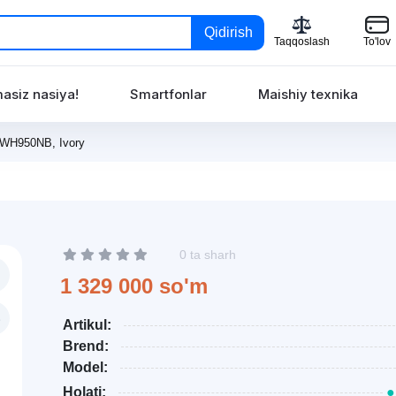
Qidirish
Taqqoslash
To'lov
asiz nasiya!
Smartfonlar
Maishiy texnika
r WH950NB, Ivory
0 ta sharh
1 329 000 so'm
Artikul:
Brend:
Model:
Holati:
●