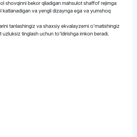
aol shovqinni bekor qiladigan mahsulot shaffof rejimga
del katlanadigan va yengil dizaynga ega va yumshoq
rini tanlashingiz va shaxsiy ekvalayzerni o'rnatishingiz
zluksiz tinglash uchun to'ldirishga imkon beradi.