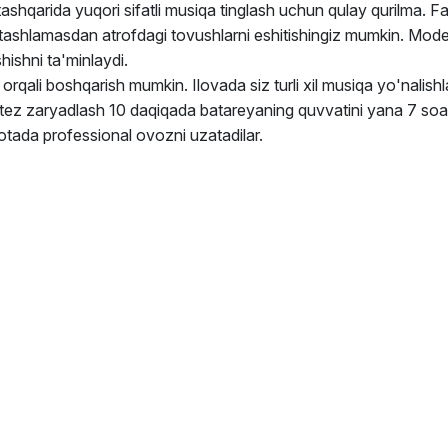
shqarida yuqori sifatli musiqa tinglash uchun qulay qurilma. F
b tashlamasdan atrofdagi tovushlarni eshitishingiz mumkin. Mo
hishni ta'minlaydi.
qali boshqarish mumkin. Ilovada siz turli xil musiqa yo'nalishla
ez zaryadlash 10 daqiqada batareyaning quvvatini yana 7 soat u
tada professional ovozni uzatadilar.