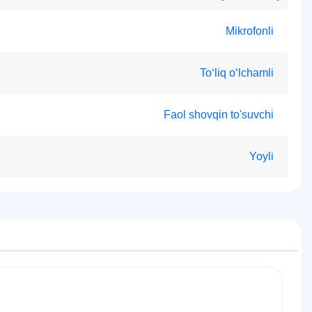
Mikrofonli
To‘liq o‘lchamli
Faol shovqin to'suvchi
Yoyli