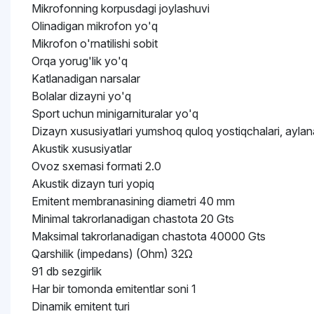
Mikrofonning korpusdagi joylashuvi
Olinadigan mikrofon yo'q
Mikrofon o'rnatilishi sobit
Orqa yorug'lik yo'q
Katlanadigan narsalar
Bolalar dizayni yo'q
Sport uchun minigarnituralar yo'q
Dizayn xususiyatlari yumshoq quloq yostiqchalari, aylana
Akustik xususiyatlar
Ovoz sxemasi formati 2.0
Akustik dizayn turi yopiq
Emitent membranasining diametri 40 mm
Minimal takrorlanadigan chastota 20 Gts
Maksimal takrorlanadigan chastota 40000 Gts
Qarshilik (impedans) (Ohm) 32Ω
91 db sezgirlik
Har bir tomonda emitentlar soni 1
Dinamik emitent turi