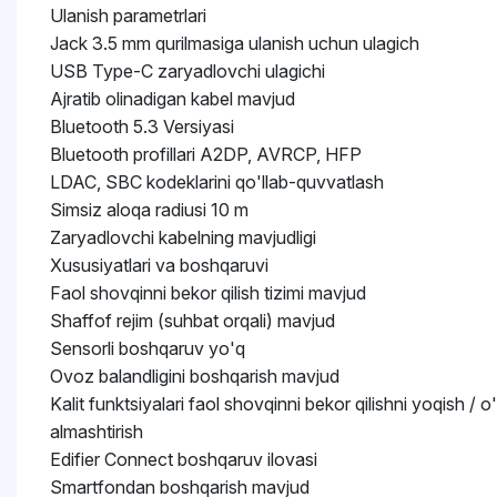
Ulanish parametrlari
Jack 3.5 mm qurilmasiga ulanish uchun ulagich
USB Type-C zaryadlovchi ulagichi
Ajratib olinadigan kabel mavjud
Bluetooth 5.3 Versiyasi
Bluetooth profillari A2DP, AVRCP, HFP
LDAC, SBC kodeklarini qo'llab-quvvatlash
Simsiz aloqa radiusi 10 m
Zaryadlovchi kabelning mavjudligi
Xususiyatlari va boshqaruvi
Faol shovqinni bekor qilish tizimi mavjud
Shaffof rejim (suhbat orqali) mavjud
Sensorli boshqaruv yo'q
Ovoz balandligini boshqarish mavjud
Kalit funktsiyalari faol shovqinni bekor qilishni yoqish / o'
almashtirish
Edifier Connect boshqaruv ilovasi
Smartfondan boshqarish mavjud