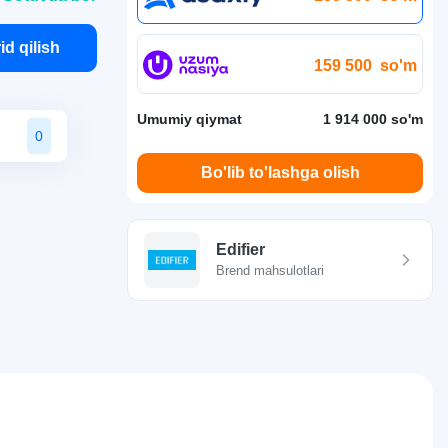
id qilish
159 500
so'm
Umumiy qiymat
1 914 000 so'm
0
Bo'lib to'lashga olish
Edifier
Brend mahsulotlari