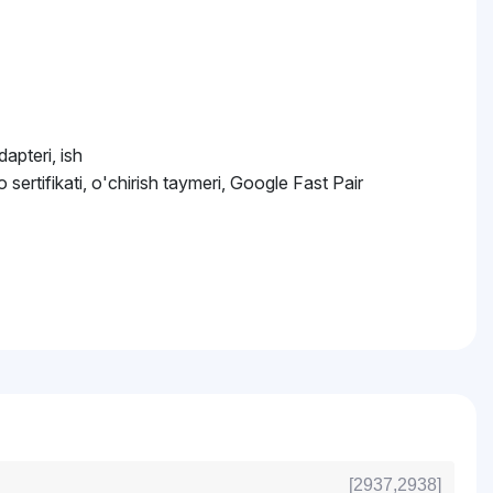
apteri, ish
 sertifikati, o'chirish taymeri, Google Fast Pair
[2937,2938]