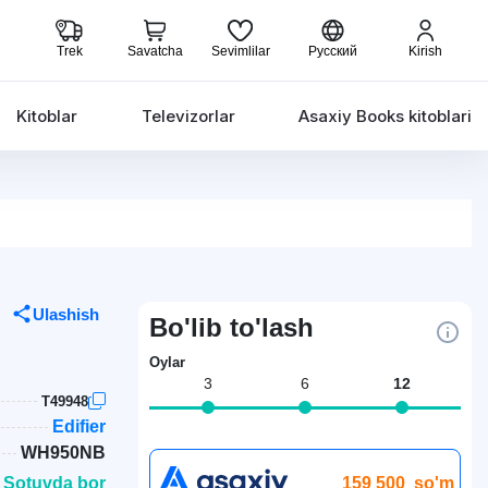
Trek
Savatcha
Sevimlilar
Русский
Kirish
Kitoblar
Televizorlar
Asaxiy Books kitoblari
Ulashish
Bo'lib to'lash
Oylar
3
6
12
T49948
Edifier
WH950NB
159 500
so'm
 Sotuvda bor