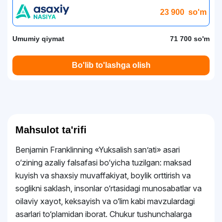
23 900
so'm
Umumiy qiymat
71 700 so'm
Bo'lib to'lashga olish
Mahsulot ta'rifi
Benjamin Franklinning «Yuksalish sanʼati» asari
o‘zining azaliy falsafasi bo‘yicha tuzilgan: maksad
kuyish va shaxsiy muvaffakiyat, boylik orttirish va
soglikni saklash, insonlar o‘rtasidagi munosabatlar va
oilaviy xayot, keksayish va o‘lim kabi mavzulardagi
asarlari to‘plamidan iborat. Chukur tushunchalarga