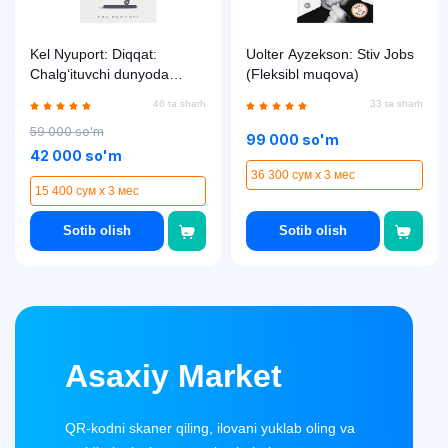
Kel Nyuport: Diqqat:
Uolter Ayzekson: Stiv Jobs
Chalg‘ituvchi dunyoda
(Fleksibl muqova)
muvaffaqiyat sirlari
46 ta sharh
33 ta sharh
59 000 so'm
99 000 so'm
42 000 so'm
36 300 сум x 3 мес
15 400 сум x 3 мес
Sotib olish
Sotib olish
Asaxiy Market
QR-kodni skaner qiling, ilovani yuklab oling va