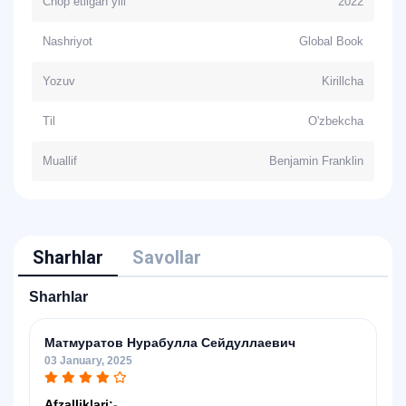
Chop etilgan yili
2022
Nashriyot
Global Book
Yozuv
Kirillcha
Til
O'zbekcha
Muallif
Benjamin Franklin
Sharhlar
Savollar
Sharhlar
Матмуратов Нурабулла Сейдуллаевич
03 January, 2025
Afzalliklari:
-