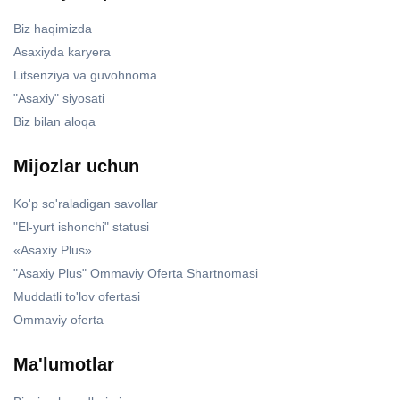
Biz haqimizda
Asaxiyda karyera
Litsenziya va guvohnoma
"Asaxiy" siyosati
Biz bilan aloqa
Mijozlar uchun
Ko'p so'raladigan savollar
"El-yurt ishonchi" statusi
«Asaxiy Plus»
"Asaxiy Plus" Ommaviy Oferta Shartnomasi
Muddatli to'lov ofertasi
Ommaviy oferta
Ma'lumotlar