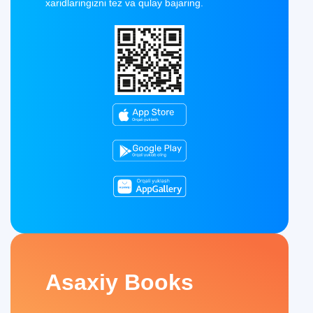
xaridlaringizni tez va qulay bajaring.
Asaxiy Books