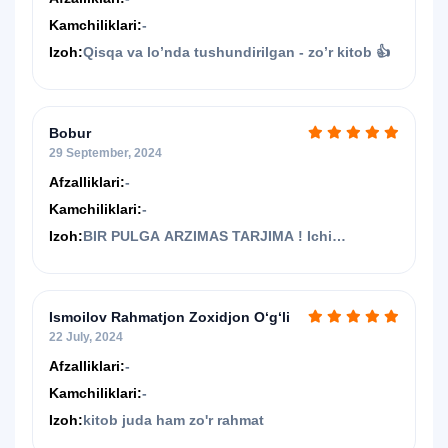
Kamchiliklari:
-
Izoh:
Qisqa va lo’nda tushundirilgan - zo’r kitob 👍
Bobur
29 September, 2024
Afzalliklari:
-
Kamchiliklari:
-
Izoh:
BIR PULGA ARZIMAS TARJIMA ! Ichi
grammatik va orfografik xatolarga to'la.
Tarjimonning o'zbek tilini bilishiga shubham
bor. ASAXIY BOOKS ga esa uyat ! Bu men
Ismoilov Rahmatjon Zoxidjon O‘g‘li
o'qiyotgan 3 tarjimasi rasvo kitob sizlar
22 July, 2024
tarafdan.
Afzalliklari:
-
Kamchiliklari:
-
Izoh:
kitob juda ham zo'r rahmat