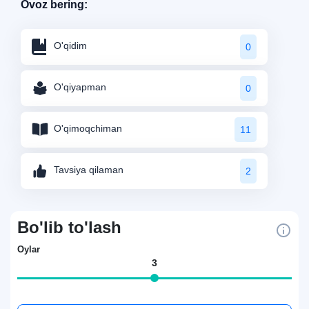
Ovoz bering:
O'qidim
0
O'qiyapman
0
O'qimoqchiman
11
Tavsiya qilaman
2
Bo'lib to'lash
Oylar
3