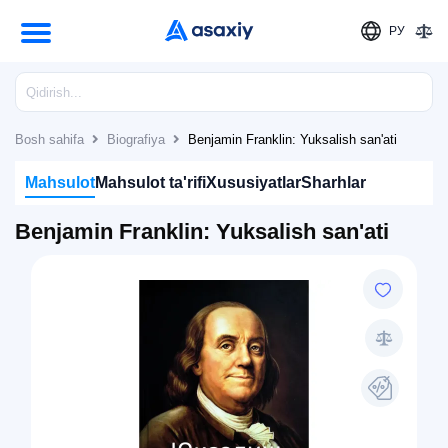
РУ
Bosh sahifa
Biografiya
Benjamin Franklin: Yuksalish san'ati
Mahsulot
Mahsulot ta'rifi
Xususiyatlar
Sharhlar
Benjamin Franklin: Yuksalish san'ati