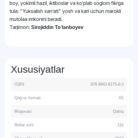
boy, yokimli hazil, iktiboslar va ko‘plab soglom fikrga
tula: "Yuksalish sanʼati" yosh va kari uchun marokli
mutolaa imkonini beradi.
Tarjimon:
Sirojiddin To‘lanboyev
Xususiyatlar
ISBN
978-9943-8175-9-3
Qog‘oz formati
A5
Muqovasi
Qattiq
Betlar soni
116