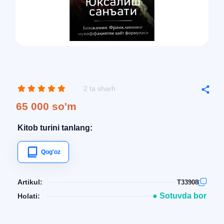
2 ta sharh
65 000 so'm
Kitob turini tanlang:
Qog'oz
Artikul:
T33908
● Sotuvda bor
Holati: