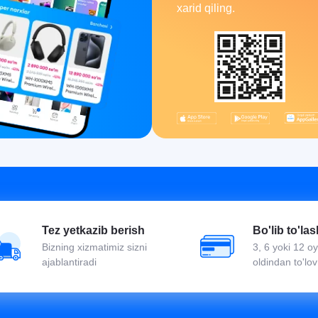
xarid qiling.
Tez yetkazib berish
Bo'lib to'las
Bizning xizmatimiz sizni
3, 6 yoki 12 
ajablantiradi
oldindan to'lov