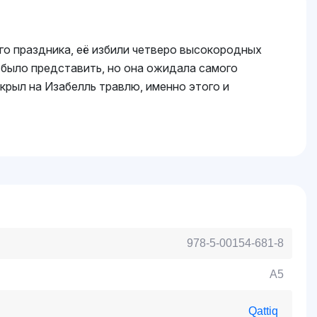
его праздника, её избили четверо высокородных
о было представить, но она ожидала самого
ткрыл на Изабелль травлю, именно этого и
978-5-00154-681-8
A5
Qattiq