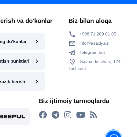
erish va do'konlar
Biz bilan aloqa
+998 71 200 01 05
ng do'konlar
info@asaxiy.uz
Telegram bot
etish punktlari
Gavhar ko'chasi, 124,
Toshkent
kazib berish
Biz ijtimoiy tarmoqlarda