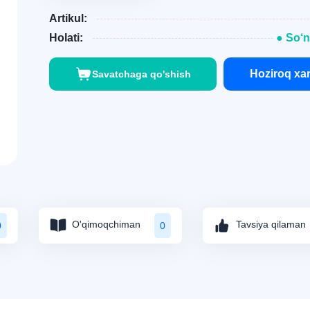
Artikul:
Holati:
● So‘n
Hoziroq xar
Savatchaga qo'shish
O'qimoqchiman
Tavsiya qilaman
0
0