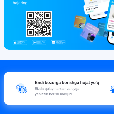
bajaring.
Endi bozorga borishga hojat yo'q
Bizda qulay narxlar va uyga
yetkazib berish mavjud