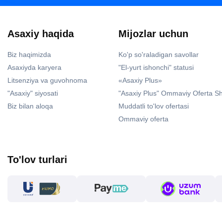
Asaxiy haqida
Mijozlar uchun
Biz haqimizda
Ko'p so'raladigan savollar
Asaxiyda karyera
"El-yurt ishonchi" statusi
Litsenziya va guvohnoma
«Asaxiy Plus»
"Asaxiy" siyosati
"Asaxiy Plus" Ommaviy Oferta S
Biz bilan aloqa
Muddatli to'lov ofertasi
Ommaviy oferta
To'lov turlari