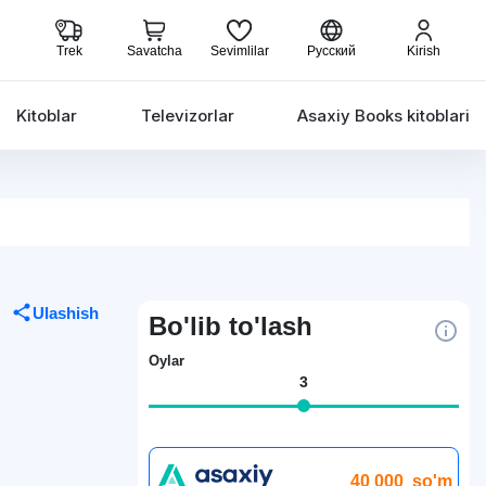
Trek
Savatcha
Sevimlilar
Русский
Kirish
Kitoblar
Televizorlar
Asaxiy Books kitoblari
Ulashish
Bo'lib to'lash
Oylar
3
40 000
so'm