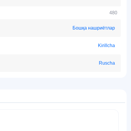
480
Бошқа нашриётлар
Kirillcha
Ruscha