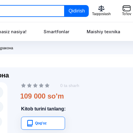
Qidirish
Taqqoslash
To'lov
asiz nasiya!
Smartfonlar
Maishiy texnika
дракона
она
0 ta sharh
109 000 so'm
Kitob turini tanlang:
Qog'oz