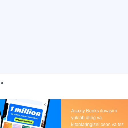
Asaxiy
на
Books
Asaxiy Books ilovasini
yuklab oling va
kitoblaringizni oson va tez