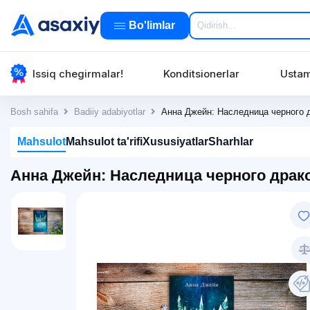
Bo'limlar
Issiq chegirmalar!
Konditsionerlar
Ustam
Bosh sahifa
Badiiy adabiyotlar
Анна Джейн: Наследница черного 
Mahsulot
Mahsulot ta'rifi
Xususiyatlar
Sharhlar
Анна Джейн: Наследница черного драк