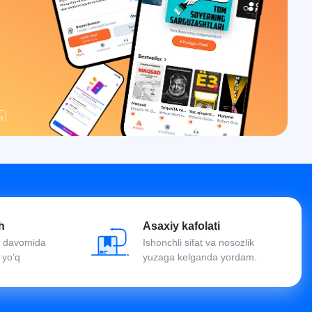
h
Asaxiy kafolati
oy davomida
Ishonchli sifat va nosozlik
 yo'q
yuzaga kelganda yordam.