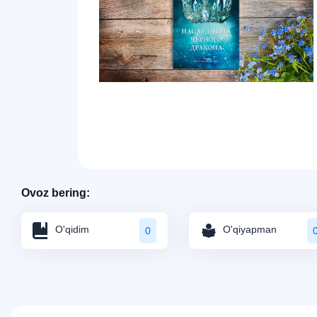
Ovoz bering:
O'qidim
O'qiyapman
0