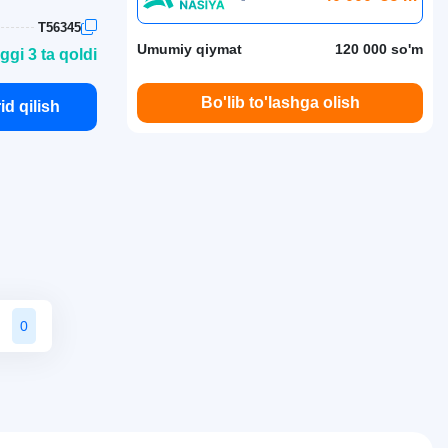
T56345
Umumiy qiymat
120 000 so'm
ggi 3 ta qoldi
Bo'lib to'lashga olish
id qilish
0