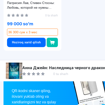
Патрисия Лав, Стивен Стосны:
Любовь, которой не нужны
слова. Как улучшить брак без
0 ta sharh
разговоров о нем (A5)
99 000 so'm
36 300 сум x 3 мес
Hoziroq xarid qilish
Asaxiy
Анна Джейн: Наследница черного драко
0 ta sharh
Market
QR-kodni skaner qiling,
ilovani yuklab oling va
xaridlaringizni tez va qulay