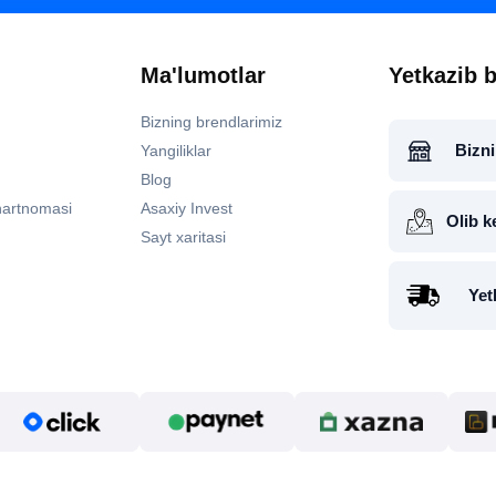
Ma'lumotlar
Yetkazib b
Bizning brendlarimiz
Bizni
Yangiliklar
Blog
hartnomasi
Asaxiy Invest
Olib k
Sayt xaritasi
Yet