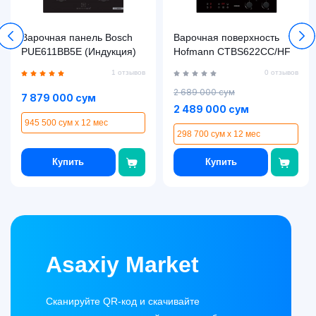
Варочная панель Bosch
Варочная поверхность
PUE611BB5E (Индукция)
Hofmann CTBS622CC/HF
1 отзывов
0 отзывов
2 689 000 сум
7 879 000 сум
2 489 000 сум
945 500 сум x 12 мес
298 700 сум x 12 мес
Купить
Купить
Asaxiy Market
Сканируйте QR-код и скачивайте