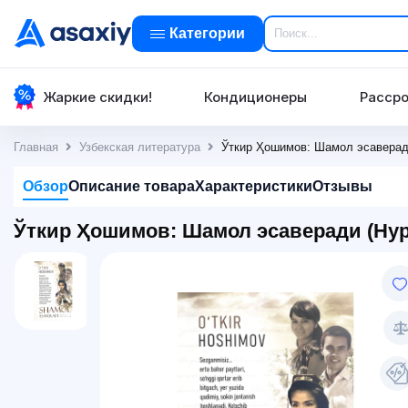
Категории
Жаркие скидки!
Кондиционеры
Рассро
Главная
Узбекская литература
Ўткир Ҳошимов: Шамол эсаверад
Обзор
Описание товара
Характеристики
Отзывы
Ўткир Ҳошимов: Шамол эсаверади (Нур