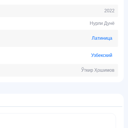
2022
Нурли Дунё
Латиница
Узбекский
Ўткир Ҳошимов