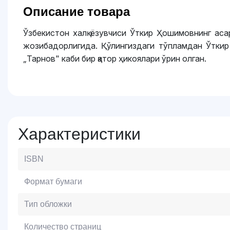
Описание товара
Ўзбекистон халқ ёзувчиси Ўткир Ҳошимовнинг аса
жозибадорлигида. Қўлингиздаги тўпламдан Ўткир 
„Тарнов" каби бир қатор ҳикоялари ўрин олган.
Характеристики
ISBN
Формат бумаги
Тип обложки
Количество страниц