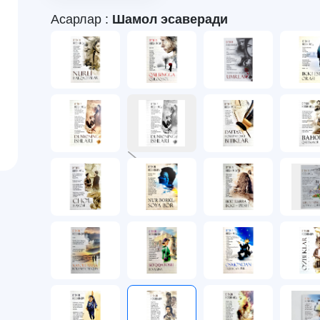
Асарлар :
Шамол эсаверади