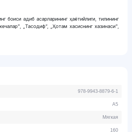
нг боиси адиб асарларининг ҳаётийлиги, тилининг
ечалар", „Тасодиф“, „Ҳотам хасиснинг хазинаси",
978-9943-8879-6-1
A5
Мягкая
160