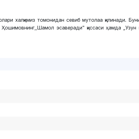
рлари халқимиз томонидан севиб мутолаа қилинади. Буни
Ҳошимовнинг,,Шамол эсаверади" қиссаси ҳамда „Узун к