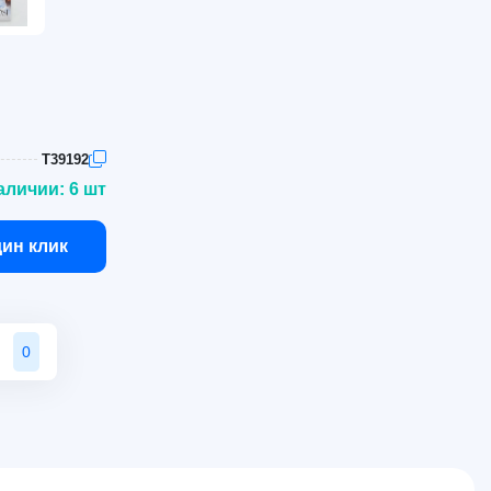
T39192
аличии: 6 шт
дин клик
0