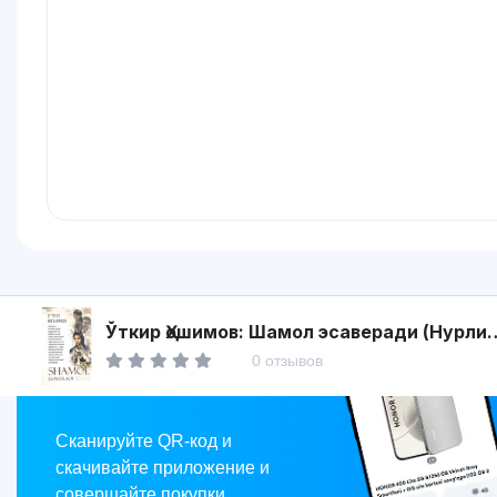
Asaxiy
Ўткир Ҳошимов: Шамол эсаверади (Нурли
дунё)
0 отзывов
Market
Сканируйте QR-код и
скачивайте приложение и
совершайте покупки