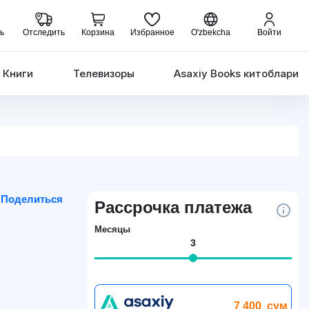
ь
Отследить
Корзина
Избранное
O'zbekcha
Войти
Книги
Телевизоры
Asaxiy Books китоблари
Поделиться
Рассрочка платежа
Месяцы
3
7 400
сум