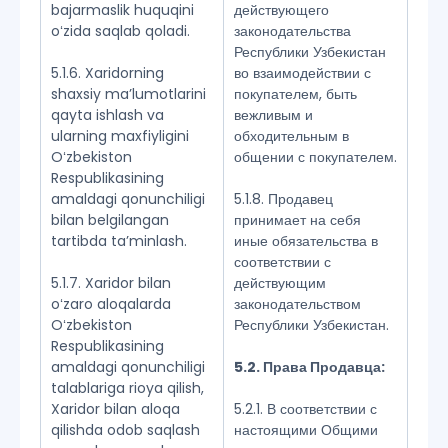
bajarmaslik huquqini
действующего
oʻzida saqlab qoladi.
законодательства
Республики Узбекистан
5.1.6. Xaridorning
во взаимодействии с
shaxsiy maʼlumotlarini
покупателем, быть
qayta ishlash va
вежливым и
ularning maxfiyligini
обходительным в
Oʻzbekiston
общении с покупателем.
Respublikasining
amaldagi qonunchiligi
5.1.8. Продавец
bilan belgilangan
принимает на себя
tartibda taʼminlash.
иные обязательства в
соответствии с
5.1.7. Xaridor bilan
действующим
oʻzaro aloqalarda
законодательством
Oʻzbekiston
Республики Узбекистан.
Respublikasining
amaldagi qonunchiligi
5.2. Права Продавца:
talablariga rioya qilish,
Xaridor bilan aloqa
5.2.1. В соответствии с
qilishda odob saqlash
настоящими Общими