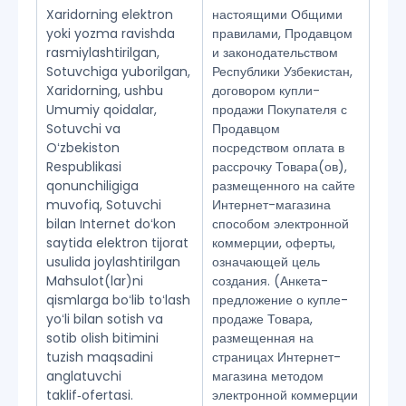
Xaridorning elektron
настоящими Общими
yoki yozma ravishda
правилами, Продавцом
rasmiylashtirilgan,
и законодательством
Sotuvchiga yuborilgan,
Республики Узбекистан,
Xaridorning, ushbu
договором купли-
Umumiy qoidalar,
продажи Покупателя с
Sotuvchi va
Продавцом
Oʻzbekiston
посредством оплата в
Respublikasi
рассрочку Товара(ов),
qonunchiligiga
размещенного на сайте
muvofiq, Sotuvchi
Интернет-магазина
bilan Internet doʻkon
способом электронной
saytida elektron tijorat
коммерции, оферты,
usulida joylashtirilgan
означающей цель
Mahsulot(lar)ni
создания. (Анкета-
qismlarga boʻlib toʻlash
предложение о купле-
yoʻli bilan sotish va
продаже Товара,
sotib olish bitimini
размещенная на
tuzish maqsadini
страницах Интернет-
anglatuvchi
магазина методом
taklif‑ofertasi.
электронной коммерции