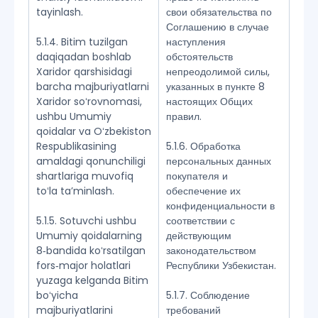
tayinlash.
свои обязательства по
Соглашению в случае
5.1.4. Bitim tuzilgan
наступления
daqiqadan boshlab
обстоятельств
Xaridor qarshisidagi
непреодолимой силы,
barcha majburiyatlarni
указанных в пункте 8
Xaridor soʻrovnomasi,
настоящих Общих
ushbu Umumiy
правил.
qoidalar va Oʻzbekiston
Respublikasining
5.1.6. Обработка
amaldagi qonunchiligi
персональных данных
shartlariga muvofiq
покупателя и
toʻla taʼminlash.
обеспечение их
конфиденциальности в
5.1.5. Sotuvchi ushbu
соответствии с
Umumiy qoidalarning
действующим
8‑bandida koʻrsatilgan
законодательством
fors‑major holatlari
Республики Узбекистан.
yuzaga kelganda Bitim
boʻyicha
5.1.7. Соблюдение
majburiyatlarini
требований