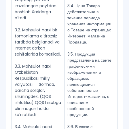
imzolangan paytdan
3.4. Цена Товара
boshlab Xaridorga
действительна в
oʻtadi.
течение периода
хранения информации
3.2. Mahsulot narxi bir
о Товаре на страницах
tomonlama eʼtirozsiz
Интернет-магазина
tartibda belgilanadi va
Продавца.
Internet doʻkon
sahifalarida koʻrsatiladi.
3.5. Продукция
представлена на сайте
3.3. Mahsulot narxi
графическими
Oʻzbekiston
изображениями и
Respublikasi milliy
образцами,
valyutasi ― Soʻmda,
являющимися
barcha soliqlar,
собственностью
shuningdek, (QQS
Интернет-магазина, с
ishlatilsa) QQS hisobga
описанием
olinmagan holda
особенностей
koʻrsatiladi.
продукции.
3.4. Mahsulot narxi
3.6. В связи с