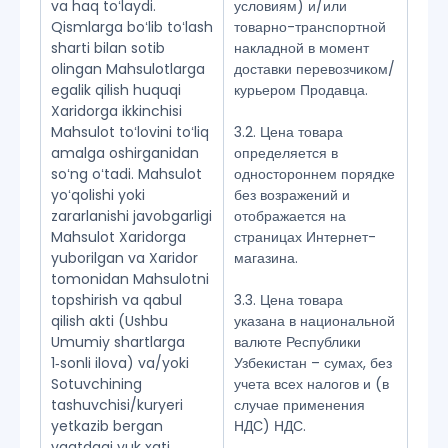
va haq toʻlaydi.
условиям) и/или
Qismlarga boʻlib toʻlash
товарно-транспортной
sharti bilan sotib
накладной в момент
olingan Mahsulotlarga
доставки перевозчиком/
egalik qilish huquqi
курьером Продавца.
Xaridorga ikkinchisi
Mahsulot toʻlovini toʻliq
3.2. Цена товара
amalga oshirganidan
определяется в
soʻng oʻtadi. Mahsulot
одностороннем порядке
yoʻqolishi yoki
без возражений и
zararlanishi javobgarligi
отображается на
Mahsulot Xaridorga
страницах Интернет-
yuborilgan va Xaridor
магазина.
tomonidan Mahsulotni
topshirish va qabul
3.3. Цена товара
qilish akti (Ushbu
указана в национальной
Umumiy shartlarga
валюте Республики
1‑sonli ilova) va/yoki
Узбекистан – сумах, без
Sotuvchining
учета всех налогов и (в
tashuvchisi/kuryeri
случае применения
yetkazib bergan
НДС) НДС.
vaqtdagi yuk xati