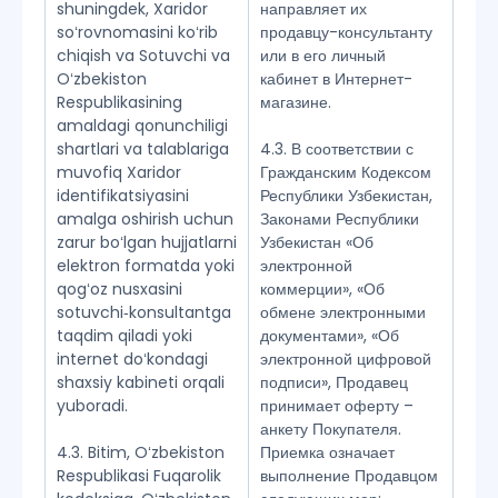
shuningdek, Xaridor
направляет их
soʻrovnomasini koʻrib
продавцу-консультанту
chiqish va Sotuvchi va
или в его личный
Oʻzbekiston
кабинет в Интернет-
Respublikasining
магазине.
amaldagi qonunchiligi
shartlari va talablariga
4.3. В соответствии с
muvofiq Xaridor
Гражданским Кодексом
identifikatsiyasini
Республики Узбекистан,
amalga oshirish uchun
Законами Республики
zarur boʻlgan hujjatlarni
Узбекистан «Об
elektron formatda yoki
электронной
qogʻoz nusxasini
коммерции», «Об
sotuvchi‑konsultantga
обмене электронными
taqdim qiladi yoki
документами», «Об
internet doʻkondagi
электронной цифровой
shaxsiy kabineti orqali
подписи», Продавец
yuboradi.
принимает оферту –
анкету Покупателя.
4.3. Bitim, Oʻzbekiston
Приемка означает
Respublikasi Fuqarolik
выполнение Продавцом