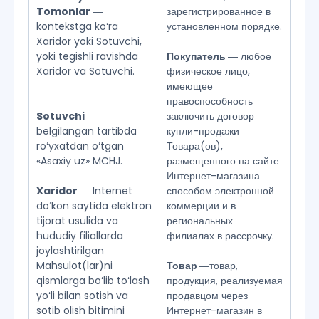
Tomonlar
―
зарегистрированное в
kontekstga koʻra
установленном порядке.
Xaridor yoki Sotuvchi,
yoki tegishli ravishda
Покупатель
― любое
Xaridor va Sotuvchi.
физическое лицо,
имеющее
правоспособность
Sotuvchi
―
заключить договор
belgilangan tartibda
купли-продажи
roʻyxatdan oʻtgan
Товара(ов),
«Asaxiy uz» MCHJ.
размещенного на сайте
Интернет-магазина
Xaridor
― Internet
способом электронной
doʻkon saytida elektron
коммерции и в
tijorat usulida va
региональных
hududiy filiallarda
филиалах в рассрочку.
joylashtirilgan
Mahsulot(lar)ni
Товар
―товар,
qismlarga boʻlib toʻlash
продукция, реализуемая
yoʻli bilan sotish va
продавцом через
sotib olish bitimini
Интернет-магазин в