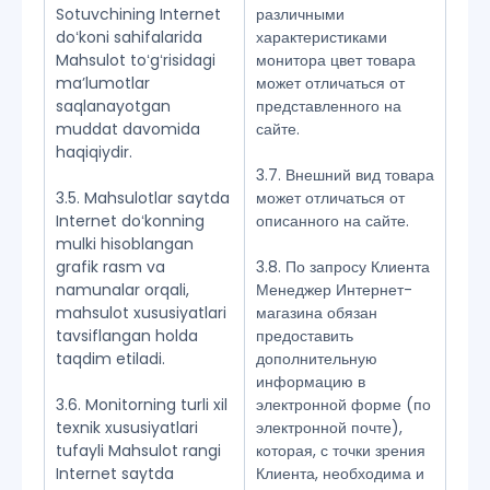
Sotuvchining Internet
различными
doʻkoni sahifalarida
характеристиками
Mahsulot toʻgʻrisidagi
монитора цвет товара
maʼlumotlar
может отличаться от
saqlanayotgan
представленного на
muddat davomida
сайте.
haqiqiydir.
3.7. Внешний вид товара
3.5. Mahsulotlar saytda
может отличаться от
Internet doʻkonning
описанного на сайте.
mulki hisoblangan
grafik rasm va
3.8. По запросу Клиента
namunalar orqali,
Менеджер Интернет-
mahsulot xususiyatlari
магазина обязан
tavsiflangan holda
предоставить
taqdim etiladi.
дополнительную
информацию в
3.6. Monitorning turli xil
электронной форме (по
texnik xususiyatlari
электронной почте),
tufayli Mahsulot rangi
которая, с точки зрения
Internet saytda
Клиента, необходима и