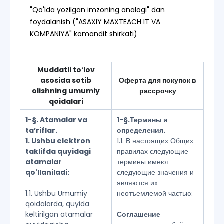
"Qo'lda yozilgan imzoning analogi" dan
foydalanish ("ASAXIY MAXTEACH IT VA
KOMPANIYA" komandit shirkati)
Muddatli toʻlov
asosida sotib
Оферта для покупок в
olishning umumiy
рассрочку
qoidalari
1-§. Atamalar va
1-§.Термины и
taʼriflar.
определения.
1. Ushbu elektron
1.1. В настоящих Общих
taklifda quyidagi
правилах следующие
atamalar
термины имеют
qo'llaniladi:
следующие значения и
являются их
1.1. Ushbu Umumiy
неотъемлемой частью:
qoidalarda, quyida
keltirilgan atamalar
Соглашение
―