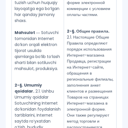
tuzish uchun huquqiy
форме электронной
layoqatga ega boʻlgan
коммерции с условием
har qanday jismoniy
оплаты частями.
shaxs.
2-§. Общие правила.
Mahsulot
― Sotuvchi
2.1. Настоящие Общие
tomonidan Internet
Правила определяют
doʻkon orqali elektron
порядок использования
tijorat usulida
Интернет-магазина
qismlarga boʻlib toʻlash
Продавца, регистрации
sharti bilan sotiluvchi
на Интернет-сайте,
mahsulot, produksiya.
обращения в
региональные филиалы,
2-§. Umumiy
заполнения анкет
qoidalar.
2.1. Ushbu
клиентов и размещения
Umumiy qoidalar
Товаров на страницах
Sotuvchining Internet
Интернет-магазина в
doʻkonidan foydalanish
электронной форме.
tartiblarini, Internet
Они также регулируют
saytda roʻyxatdan
метод торговли и
oʻtish, hududiy
распространяются