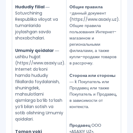
Hududiy filial
―
Общие правила
Sotuvchining
-данный документ
Respublika viloyat va
(https://www.asaxiy.uz).
tumanlarida
Общие правила
joylashgan savdo
пользования Интернет-
shoxobchalari.
магазином и
региональными
Umumiy qoidalar
―
филиалами, а также
ushbu hujjat
купли-продажи товаров
(https://www.asaxiy.uz).
в рассрочку.
Internet doʻkoni
hamda hududiy
Сторона или стороны
filiallarda foydalanish,
― k Покупатель или
shuningdek,
Продавец или также
mahsulotlarni
Покупатель и Продавец,
qismlarga boʻlib toʻlash
в зависимости от
yoʻli bilan sotish va
контекста.
sotib olishning Umumiy
qoidalari.
Продавец
ООО
Tomon yoki
«ASAXIY UZ»,