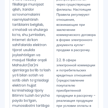
filiallarga murojaat
через существующие
qilish, Xaridor
филиалы. Настоящие
soʻrovnomalarini
Правила регулируют
rasmiylashtirish
отношения,
tartiblarini belgilab,
возникающие при
oʻrnatadi va shularga
заключении
koʻra, shu jumladan,
коммерческого договора
Internet doʻkon
в форме электронного
sahifalarida elektron
документа купли-
tijorat usulida
продажи в рассрочку.
joylashtirilgan va
mavjud filiallar orqali
2.2. В сфере
Mahsulot(lar)ni
электронной коммерции
qismlarga boʻlib toʻlash
и потребительских
yoʻli bilan sotish va
кредитных отношений
sotib olish toʻgʻrisidagi
(предоставление
elektron hujjat
покупателю
koʻrinishidagi tijoriy
приобретенной
Bitimni tuzish boʻyicha
продукции в рассрочку -
paydo boʻlgan,
реализация продукции
munosabatni tartibga
при условии оплаты в