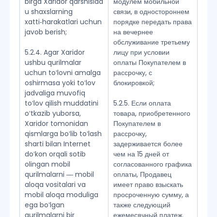
birga Xaridor qarshisida
модулем мобильной
u shaxslarning
связи, в одностороннем
xatti‑harakatlari uchun
порядке передать права
javob berish;
на вечернее
обслуживание третьему
5.2.4. Agar Xaridor
лицу при условии
ushbu qurilmalar
оплаты Покупателем в
uchun toʻlovni amalga
рассрочку, с
oshirmasa yoki toʻlov
блокировкой;
jadvaliga muvofiq
toʻlov qilish muddatini
5.2.5. Если оплата
oʻtkazib yuborsa,
товара, приобретенного
Xaridor tomonidan
Покупателем в
qismlarga boʻlib toʻlash
рассрочку,
sharti bilan Internet
задерживается более
doʻkon orqali sotib
чем на 15 дней от
olingan mobil
согласованного графика
qurilmalarni ― mobil
оплаты, Продавец
aloqa vositalari va
имеет право взыскать
mobil aloqa moduliga
просроченную сумму, а
ega boʻlgan
также следующий
qurilmalarni bir
ежемесячный платеж.