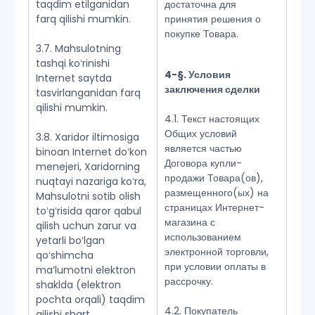
taqdim etilganidan
достаточна для
farq qilishi mumkin.
принятия решения о
покупке Товара.
3.7. Mahsulotning
tashqi koʻrinishi
4-§. Условия
Internet saytda
заключения сделки
tasvirlanganidan farq
qilishi mumkin.
4.1. Текст настоящих
Общих условий
3.8. Xaridor iltimosiga
является частью
binoan Internet doʻkon
Договора купли-
menejeri, Xaridorning
продажи Товара(ов),
nuqtayi nazariga koʻra,
размещенного(ых) на
Mahsulotni sotib olish
страницах Интернет-
toʻgʻrisida qaror qabul
магазина с
qilish uchun zarur va
использованием
yetarli boʻlgan
электронной торговли,
qoʻshimcha
при условии оплаты в
maʼlumotni elektron
рассрочку.
shaklda (elektron
pochta orqali) taqdim
4.2. Покупатель
qilishi shart.