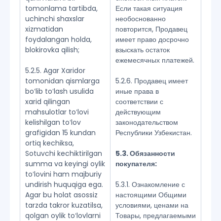
tomonlama tartibda,
Если такая ситуация
uchinchi shaxslar
необоснованно
xizmatidan
повторится, Продавец
foydalangan holda,
имеет право досрочно
blokirovka qilish;
взыскать остаток
ежемесячных платежей.
5.2.5. Agar Xaridor
tomonidan qismlarga
5.2.6. Продавец имеет
boʻlib toʻlash usulida
иные права в
xarid qilingan
соответствии с
mahsulotlar toʻlovi
действующим
kelishilgan toʻlov
законодательством
grafigidan 15 kundan
Республики Узбекистан.
ortiq kechiksa,
Sotuvchi kechiktirilgan
5.3. Обязанности
summa va keyingi oylik
покупателя:
toʻlovini ham majburiy
undirish huquqiga ega.
5.3.1. Ознакомление с
Agar bu holat asossiz
настоящими Общими
tarzda takror kuzatilsa,
условиями, ценами на
qolgan oylik toʻlovlarni
Товары, предлагаемыми