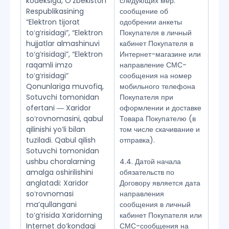
kodeksiga, Oʻzbekiston
следующих мер:
Respublikasining
сообщение об
“Elektron tijorat
одобрении анкеты
toʻgʻrisidagi”, “Elektron
Покупателя в личный
hujjatlar almashinuvi
кабинет Покупателя в
toʻgʻrisidagi”, “Elektron
Интернет-магазине или
raqamli imzo
направление СМС-
toʻgʻrisidagi”
сообщения на номер
Qonunlariga muvofiq,
мобильного телефона
Sotuvchi tomonidan
Покупателя при
ofertani ― Xaridor
оформлении и доставке
soʻrovnomasini, qabul
Товара Покупателю (в
qilinishi yoʻli bilan
том числе скачивание и
tuziladi. Qabul qilish
отправка).
Sotuvchi tomonidan
ushbu choralarning
4.4. Датой начала
amalga oshirilishini
обязательств по
anglatadi: Xaridor
Договору является дата
soʻrovnomasi
направления
maʼqullangani
сообщения в личный
toʻgʻrisida Xaridorning
кабинет Покупателя или
Internet doʻkondagi
СМС-сообщения на