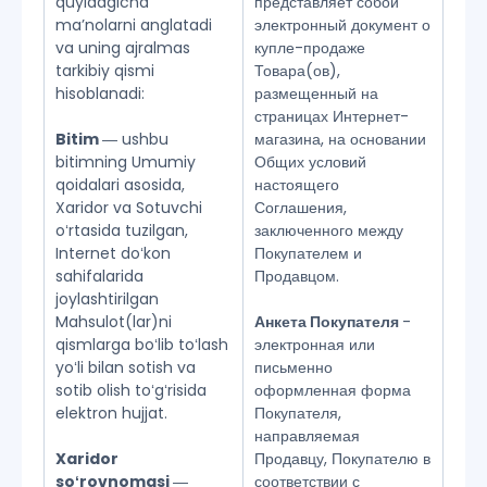
quyidagicha
представляет собой
maʼnolarni anglatadi
электронный документ о
va uning ajralmas
купле-продаже
tarkibiy qismi
Товара(ов),
hisoblanadi:
размещенный на
страницах Интернет-
Bitim
― ushbu
магазина, на основании
bitimning Umumiy
Общих условий
qoidalari asosida,
настоящего
Xaridor va Sotuvchi
Соглашения,
oʻrtasida tuzilgan,
заключенного между
Internet doʻkon
Покупателем и
sahifalarida
Продавцом.
joylashtirilgan
Mahsulot(lar)ni
Анкета Покупателя
-
qismlarga boʻlib toʻlash
электронная или
yoʻli bilan sotish va
письменно
sotib olish toʻgʻrisida
оформленная форма
elektron hujjat.
Покупателя,
направляемая
Xaridor
Продавцу, Покупателю в
soʻrovnomasi
―
соответствии с