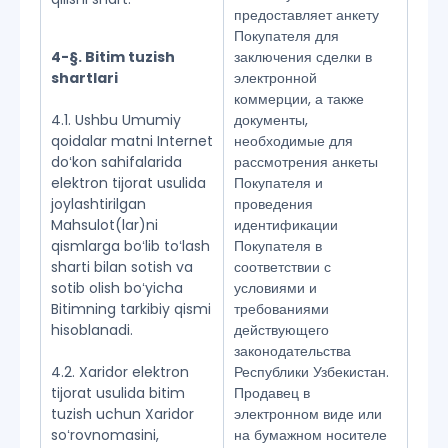
предоставляет анкету
Покупателя для
4-§. Bitim tuzish
заключения сделки в
shartlari
электронной
коммерции, а также
4.1. Ushbu Umumiy
документы,
qoidalar matni Internet
необходимые для
doʻkon sahifalarida
рассмотрения анкеты
elektron tijorat usulida
Покупателя и
joylashtirilgan
проведения
Mahsulot(lar)ni
идентификации
qismlarga boʻlib toʻlash
Покупателя в
sharti bilan sotish va
соответствии с
sotib olish boʻyicha
условиями и
Bitimning tarkibiy qismi
требованиями
hisoblanadi.
действующего
законодательства
4.2. Xaridor elektron
Республики Узбекистан.
tijorat usulida bitim
Продавец в
tuzish uchun Xaridor
электронном виде или
soʻrovnomasini,
на бумажном носителе