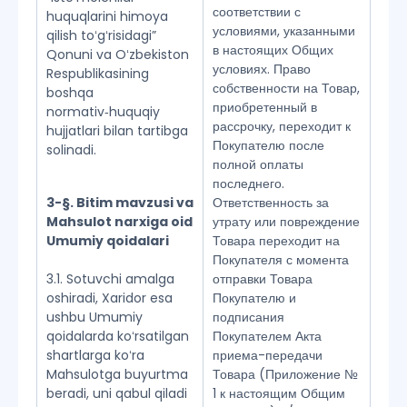
соответствии с
huquqlarini himoya
условиями, указанными
qilish toʻgʻrisidagi”
в настоящих Общих
Qonuni va Oʻzbekiston
условиях. Право
Respublikasining
собственности на Товар,
boshqa
приобретенный в
normativ‑huquqiy
рассрочку, переходит к
hujjatlari bilan tartibga
Покупателю после
solinadi.
полной оплаты
последнего.
3-§. Bitim mavzusi va
Ответственность за
Mahsulot narxiga oid
утрату или повреждение
Umumiy qoidalari
Товара переходит на
Покупателя с момента
3.1. Sotuvchi amalga
отправки Товара
oshiradi, Xaridor esa
Покупателю и
ushbu Umumiy
подписания
qoidalarda koʻrsatilgan
Покупателем Акта
shartlarga koʻra
приема-передачи
Mahsulotga buyurtma
Товара (Приложение №
beradi, uni qabul qiladi
1 к настоящим Общим