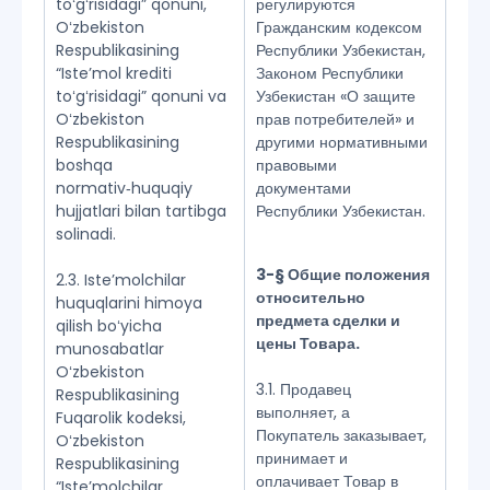
toʻgʻrisidagi” qonuni,
регулируются
Oʻzbekiston
Гражданским кодексом
Respublikasining
Республики Узбекистан,
“Isteʼmol krediti
Законом Республики
toʻgʻrisidagi” qonuni va
Узбекистан «О защите
Oʻzbekiston
прав потребителей» и
Respublikasining
другими нормативными
boshqa
правовыми
normativ‑huquqiy
документами
hujjatlari bilan tartibga
Республики Узбекистан.
solinadi.
3-§ Общие положения
2.3. Isteʼmolchilar
относительно
huquqlarini himoya
предмета сделки и
qilish boʻyicha
цены Товара.
munosabatlar
Oʻzbekiston
3.1. Продавец
Respublikasining
выполняет, а
Fuqarolik kodeksi,
Покупатель заказывает,
Oʻzbekiston
принимает и
Respublikasining
оплачивает Товар в
“Isteʼmolchilar