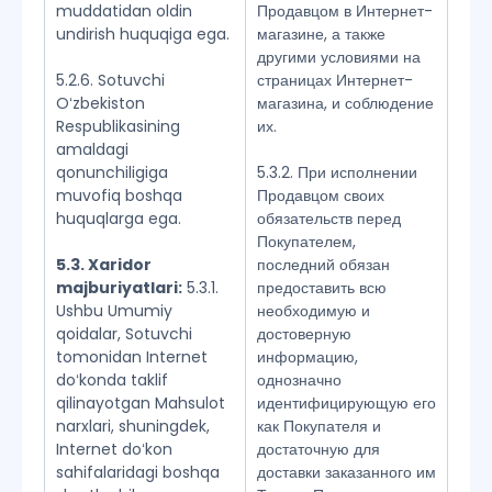
muddatidan oldin
Продавцом в Интернет-
undirish huquqiga ega.
магазине, а также
другими условиями на
5.2.6. Sotuvchi
страницах Интернет-
Oʻzbekiston
магазина, и соблюдение
Respublikasining
их.
amaldagi
qonunchiligiga
5.3.2. При исполнении
muvofiq boshqa
Продавцом своих
huquqlarga ega.
обязательств перед
Покупателем,
5.3. Xaridor
последний обязан
majburiyatlari:
5.3.1.
предоставить всю
Ushbu Umumiy
необходимую и
qoidalar, Sotuvchi
достоверную
tomonidan Internet
информацию,
doʻkonda taklif
однозначно
qilinayotgan Mahsulot
идентифицирующую его
narxlari, shuningdek,
как Покупателя и
Internet doʻkon
достаточную для
sahifalaridagi boshqa
доставки заказанного им