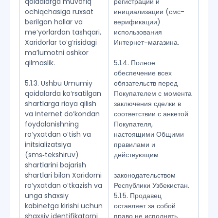
qoidalarga muvofiq
регистрации и
ochiqchasiga ruxsat
инициализации (смс-
berilgan hollar va
верификации)
meʼyorlardan tashqari,
использования
Xaridorlar toʻgʻrisidagi
Интернет-магазина.
maʼlumotni oshkor
qilmaslik.
5.1.4. Полное
обеспечение всех
5.1.3. Ushbu Umumiy
обязательств перед
qoidalarda koʻrsatilgan
Покупателем с момента
shartlarga rioya qilish
заключения сделки в
va Internet doʻkondan
соответствии с анкетой
foydalanishning
Покупателя,
roʻyxatdan oʻtish va
настоящими Общими
initsializatsiya
правилами и
(sms‑tekshiruv)
действующим
shartlarini bajarish
shartlari bilan Xaridorni
законодательством
roʻyxatdan oʻtkazish va
Республики Узбекистан.
unga shaxsiy
5.1.5. Продавец
kabinetga kirishi uchun
оставляет за собой
shaxsiy identifikatorni
право не исполнять