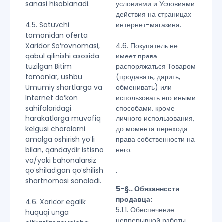
sanasi hisoblanadi.
условиями и Условиями
действия на страницах
4.5. Sotuvchi
интернет-магазина.
tomonidan oferta ―
Xaridor Soʻrovnomasi,
4.6. Покупатель не
qabul qilinishi asosida
имеет права
tuzilgan Bitim
распоряжаться Товаром
tomonlar, ushbu
(продавать, дарить,
Umumiy shartlarga va
обменивать) или
Internet doʻkon
использовать его иными
sahifalaridagi
способами, кроме
harakatlarga muvofiq
личного использования,
kelgusi choralarni
до момента перехода
amalga oshirish yoʻli
права собственности на
bilan, qandaydir istisno
него.
va/yoki bahonalarsiz
qoʻshiladigan qoʻshilish
.
shartnomasi sanaladi.
5-§.. Обязанности
продавца:
4.6. Xaridor egalik
5.1.1. Обеспечение
huquqi unga
непрерывной работы