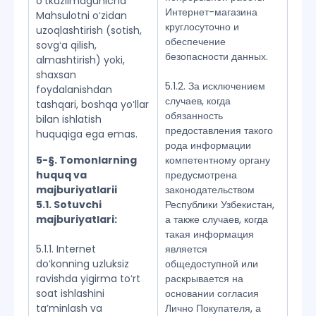
oʻtkazilmagunicha
Интернет-магазина
Mahsulotni oʻzidan
круглосуточно и
uzoqlashtirish (sotish,
обеспечение
sovgʻa qilish,
безопасности данных.
almashtirish) yoki,
shaxsan
5.1.2. За исключением
foydalanishdan
случаев, когда
tashqari, boshqa yoʻllar
обязанность
bilan ishlatish
предоставления такого
huquqiga ega emas.
рода информации
5-§. Tomonlarning
компетентному органу
huquq va
предусмотрена
majburiyatlarii
законодательством
5.1. Sotuvchi
Республики Узбекистан,
majburiyatlari:
а также случаев, когда
такая информация
5.1.1. Internet
является
doʻkonning uzluksiz
общедоступной или
ravishda yigirma toʻrt
раскрывается на
soat ishlashini
основании согласия
taʼminlash va
Лично Покупателя, а