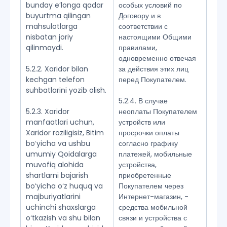
bunday eʼlonga qadar
особых условий по
buyurtma qilingan
Договору и в
mahsulotlarga
соответствии с
nisbatan joriy
настоящими Общими
qilinmaydi.
правилами,
одновременно отвечая
5.2.2. Xaridor bilan
за действия этих лиц
kechgan telefon
перед Покупателем.
suhbatlarini yozib olish.
5.2.4. В случае
5.2.3. Xaridor
неоплаты Покупателем
manfaatlari uchun,
устройств или
Xaridor roziligisiz, Bitim
просрочки оплаты
boʻyicha va ushbu
согласно графику
umumiy Qoidalarga
платежей, мобильные
muvofiq alohida
устройства,
shartlarni bajarish
приобретенные
boʻyicha oʻz huquq va
Покупателем через
majburiyatlarini
Интернет-магазин, -
uchinchi shaxslarga
средства мобильной
oʻtkazish va shu bilan
связи и устройства с