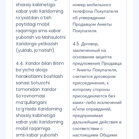
shaxsiy kabinetiga
номер мобильного
xabar yoki Xaridorning
телефона Покупателя
roʻyxatdan oʻtish
об утверждении
paytidagi mobil
Продавцом Анкеты
raqamiga sms‑xabar
Покупателя.
yuborish va Mahsulotni
Xaridorga yetkazish
4.5. Договор,
(yuklab, joʻnatish).
заключенный на
основании акцепта
4.4. Xaridor bilan Bitim
предложения Продавца
boʻyicha aloqa
– Анкеты Покупателя,
harakatlarini boshlash
считается договором
sanasi Sotuvchi
присоединения, к
tomonidan Xaridor
которому стороны
Soʻrovnomasi
присоединяются без
maʼqullangani
каких-либо исключений
toʻgʻrisida Xaridorning
и/или оправданий,
shaxsiy kabinetiga
предпринимая
xabar yoki Xaridorning
дальнейшие действия в
mobil raqamiga
соответствии с
sms‑xabar yuborish
настоящими Общими