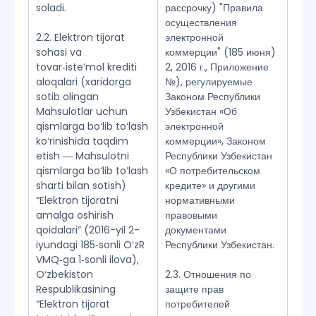
soladi.
рассрочку) "Правила
осуществления
2.2. Elektron tijorat
электронной
sohasi va
коммерции" (185 июня)
tovar‑isteʼmol krediti
2, 2016 г., Приложение
aloqalari (xaridorga
№), регулируемые
sotib olingan
Законом Республики
Mahsulotlar uchun
Узбекистан «Об
qismlarga boʻlib toʻlash
электронной
koʻrinishida taqdim
коммерции», Законом
etish ― Mahsulotni
Республики Узбекистан
qismlarga boʻlib toʻlash
«О потребительском
sharti bilan sotish)
кредите» и другими
“Elektron tijoratni
нормативными
amalga oshirish
правовыми
qoidalari” (2016-yil 2-
документами
iyundagi 185‑sonli OʻzR
Республики Узбекистан.
VMQ‑ga 1‑sonli ilova),
Oʻzbekiston
2.3. Отношения по
Respublikasining
защите прав
“Elektron tijorat
потребителей