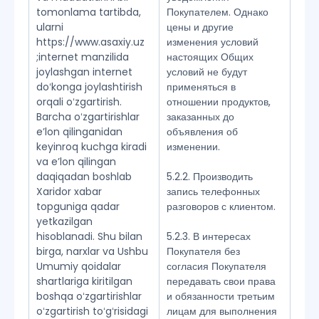
tomonlama tartibda,
Покупателем. Однако
ularni
цены и другие
https://www.asaxiy.uz
изменения условий
;internet manzilida
настоящих Общих
joylashgan internet
условий не будут
doʻkonga joylashtirish
применяться в
orqali oʻzgartirish.
отношении продуктов,
Barcha oʻzgartirishlar
заказанных до
eʼlon qilinganidan
объявления об
keyinroq kuchga kiradi
изменении.
va eʼlon qilingan
daqiqadan boshlab
5.2.2. Производить
Xaridor xabar
запись телефонных
topguniga qadar
разговоров с клиентом.
yetkazilgan
hisoblanadi. Shu bilan
5.2.3. В интересах
birga, narxlar va Ushbu
Покупателя без
Umumiy qoidalar
согласия Покупателя
shartlariga kiritilgan
передавать свои права
boshqa oʻzgartirishlar
и обязанности третьим
oʻzgartirish toʻgʻrisidagi
лицам для выполнения