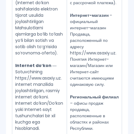
(Internet doʻkon
с рассрочкой платежа).
sahifalarida elektron
tijorat usulida
Интернет-магазин
–
joylashtirilgan
официальный
Mahsulotlarni
интернет-магазин
qismlarga boʻlib toʻlash
Продавца,
yoʻli bilan sotish va
расположенный по
sotib olish toʻgʻrisida
адресу
soʻrovnoma‑oferta).
https://www.asaxiy.uz.
Понятия Интернет-
Internet doʻkon
―
магазин/Магазин или
Sotuvchining
Интернет‑сайт
https://www.asaxiy.uz.
считаются имеющими
internet manzilida
одинаковую силу.
joylashtirilgan, rasmiy
internet doʻkoni.
Региональный филиал
Internet doʻkon/Doʻkon
– офисы продаж
yoki Internet‑sayt
продавца,
tushunchalari bir xil
расположенные в
kuchga ega
областях и районах
hisoblanadi.
Республики.