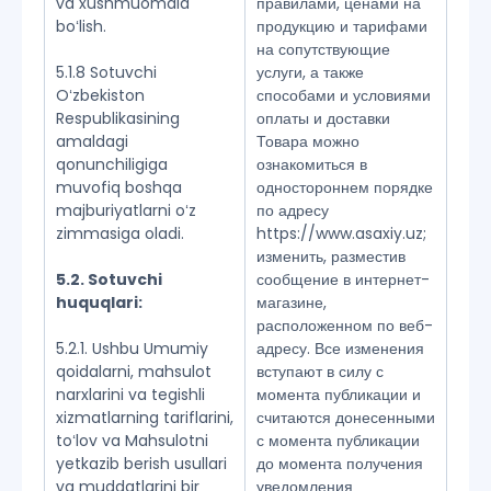
va xushmuomala
правилами, ценами на
boʻlish.
продукцию и тарифами
на сопутствующие
5.1.8 Sotuvchi
услуги, а также
Oʻzbekiston
способами и условиями
Respublikasining
оплаты и доставки
amaldagi
Товара можно
qonunchiligiga
ознакомиться в
muvofiq boshqa
одностороннем порядке
majburiyatlarni oʻz
по адресу
zimmasiga oladi.
https://www.asaxiy.uz;
изменить, разместив
5.2. Sotuvchi
сообщение в интернет-
huquqlari:
магазине,
расположенном по веб-
5.2.1. Ushbu Umumiy
адресу. Все изменения
qoidalarni, mahsulot
вступают в силу с
narxlarini va tegishli
момента публикации и
xizmatlarning tariflarini,
считаются донесенными
toʻlov va Mahsulotni
с момента публикации
yetkazib berish usullari
до момента получения
va muddatlarini bir
уведомления