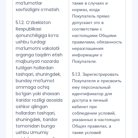
maʼlumotlar
также в случаях и
xavfsizligini oʻrnatish.
нормах, когда
Покупатель прямо
5.1.2. Oʻzbekiston
допускает это в
Respublikasi
соответствии с
qonunchiligiga koʻra
настоящими Общими
ushbu turdagi
правилами, обязанность
maʼlumotni vakolatli
неразглашения
organga taqdim etish
информации о
majburiyati nazarda
Покупателе.
tutilgan hollardan
tashqari, shuningdek,
5.1.3. Зарегистрировать
bunday maʼlumot
Покупателя и присвоить
ommaga ochiq
ему персональный
boʻlgan yoki shaxsan
идентификатор для
Xaridor roziligi asosida
доступа в личный
oshkor qilingan
кабинет при
hollardan tashqari,
соблюдении условий,
shuningdek, Xaridor
указанных в настоящих
tomonidan bunga
Общих правилах, а
ushbu Umumiy
также условий