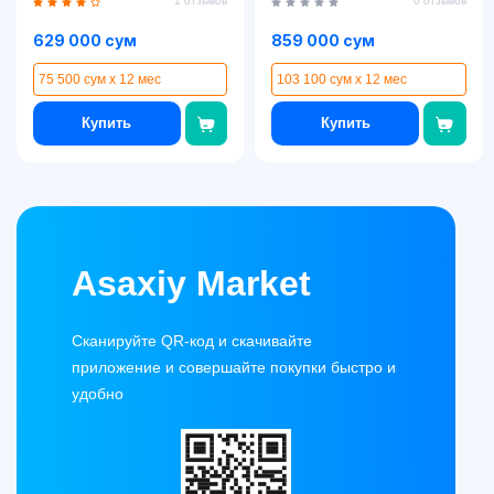
1 отзывов
0 отзывов
(8R2E6AA)
629 000 сум
859 000 сум
75 500 сум x 12 мес
103 100 сум x 12 мес
Купить
Купить
Asaxiy Market
Сканируйте QR-код и скачивайте
приложение и совершайте покупки быстро и
удобно