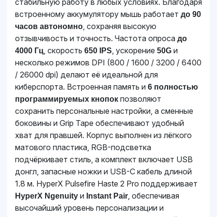
стабильную работу в любых условиях. Благодаря
встроенному аккумулятору мышь работает
до 90
, сохраняя высокую
часов автономно
отзывчивость и точность. Частота опроса
до
, скорость
, ускорение
и
4000 Гц
650 IPS
50G
несколько режимов DPI (800 / 1600 / 3200 / 6400
/ 26000 dpi) делают её идеальной для
киберспорта. Встроенная память и
6 полностью
позволяют
программируемых кнопок
сохранить персональные настройки, а сменные
боковины и Grip Tape обеспечивают удобный
хват для правшей. Корпус выполнен из лёгкого
матового пластика, RGB-подсветка
подчёркивает стиль, а комплект включает USB
донгл, запасные ножки и USB-C кабель длиной
1.8 м. HyperX Pulsefire Haste 2 Pro поддерживает
и
, обеспечивая
HyperX Ngenuity
Instant Pair
высочайший уровень персонализации и