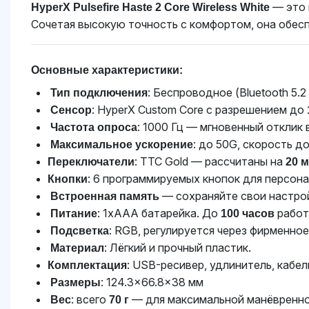
— это 
HyperX Pulsefire Haste 2 Core Wireless White
Сочетая высокую точность с комфортом, она обес
Основные характеристики:
: Беспроводное (Bluetooth 5.
Тип подключения
: HyperX Custom Core с разрешением до
Сенсор
: 1000 Гц — мгновенный отклик 
Частота опроса
: до 50G, скорость до
Максимальное ускорение
: TTC Gold — рассчитаны на
Переключатели
20 
: 6 программируемых кнопок для персона
Кнопки
— сохраняйте свои настрой
Встроенная память
: 1xAAA батарейка. До
работ
Питание
100 часов
: RGB, регулируется через фирменно
Подсветка
: Лёгкий и прочный пластик.
Материал
: USB-ресивер, удлинитель, кабе
Комплектация
: 124.3×66.8×38 мм
Размеры
: всего
— для максимальной манёвренно
Вес
70 г