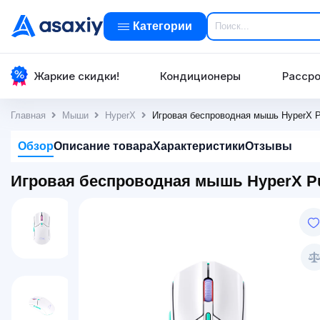
Категории
Жаркие скидки!
Кондиционеры
Рассро
Главная
Мыши
HyperX
Игровая беспроводная мышь HyperX Pu
Обзор
Описание товара
Характеристики
Отзывы
Игровая беспроводная мышь HyperX Puls