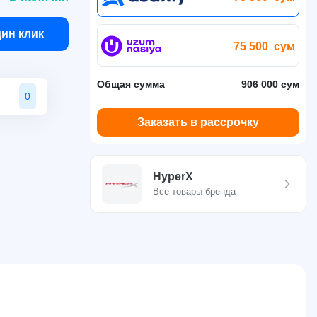
дин клик
75 500
сум
Общая сумма
906 000 сум
0
Заказать в рассрочку
HyperX
Все товары бренда