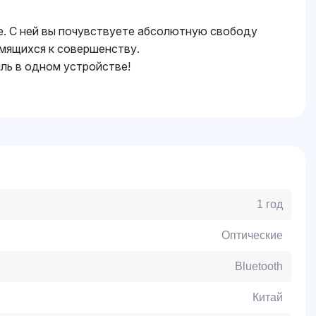
е. С ней вы почувствуете абсолютную свободу
емящихся к совершенству.
иль в одном устройстве!
1 год
Оптические
Bluetooth
Китай