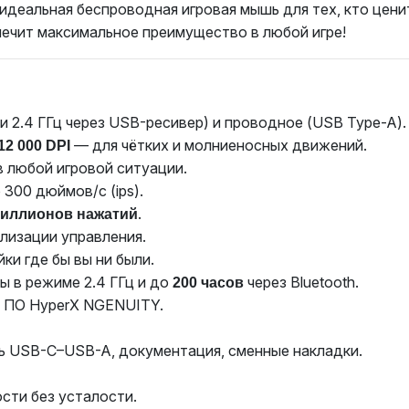
идеальная беспроводная игровая мышь для тех, кто ценит
печит максимальное преимущество в любой игре!
2 и 2.4 ГГц через USB-ресивер) и проводное (USB Type-A)
— для чётких и молниеносных движений.
12 000 DPI
в любой игровой ситуации.
 300 дюймов/с (ips).
.
миллионов нажатий
лизации управления.
ки где бы вы ни были.
ы в режиме 2.4 ГГц и до
через Bluetooth.
200 часов
е ПО HyperX NGENUITY.
ль USB-C–USB-A, документация, сменные накладки.
сти без усталости.