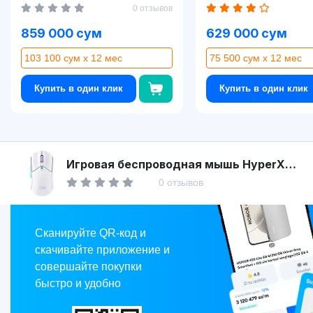
0 отзывов
859 000 сум
629 000 сум
103 100 сум x 12 мес
75 500 сум x 12 мес
Купить в один клик
Купить в один клик
Asaxiy
Игровая беспроводная мышь HyperX
Pulsefire Haste 2 Core White (8R2E7AA)
0 отзывов
Market
Сканируйте QR-код и
скачивайте приложение и
совершайте покупки
быстро и удобно