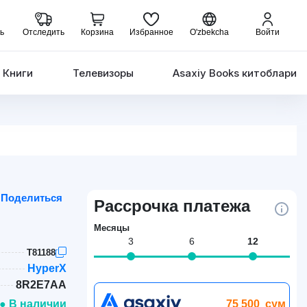
ь
Отследить
Корзина
Избранное
O'zbekcha
Войти
Книги
Телевизоры
Asaxiy Books китоблари
Поделиться
Рассрочка платежа
Месяцы
3
6
12
T81188
HyperX
8R2E7AA
75 500
сум
● В наличии