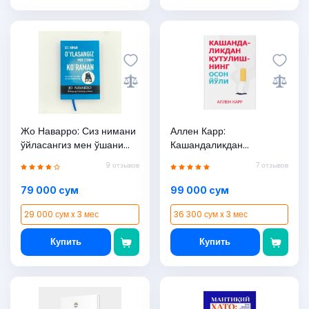
Жо Наварро: Сиз нимани
Аллен Карр:
ўйласангиз мен ўшани
Кашандаликдан
кўраман (қаттиқ муқова)
қутулишнинг осон йўли
9 отзывов
7 отзывов
79 000 сум
99 000 сум
29 000 сум x 3 мес
36 300 сум x 3 мес
Купить
Купить