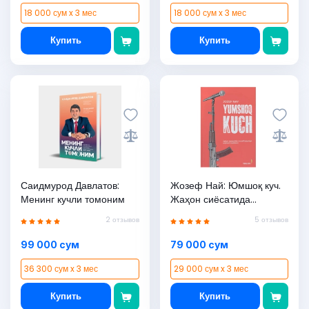
18 000 сум x 3 мес
18 000 сум x 3 мес
Купить
Купить
Саидмурод Давлатов:
Жозеф Най: Юмшоқ куч.
Менинг кучли томоним
Жаҳон сиёсатида
муваффақиятга эришиш
2 отзывов
5 отзывов
воситалари
99 000 сум
79 000 сум
36 300 сум x 3 мес
29 000 сум x 3 мес
Купить
Купить