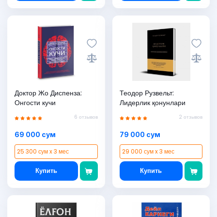
Доктор Жо Диспенза:
Теодор Рузвельт:
Онгости кучи
Лидерлик қонунлари
6 отзывов
2 отзывов
69 000 сум
79 000 сум
25 300 сум x 3 мес
29 000 сум x 3 мес
Купить
Купить