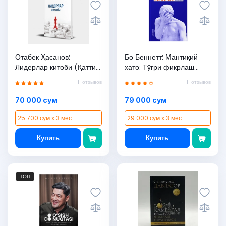
Отабек Ҳасанов:
Бо Беннетт: Мантиқий
Лидерлар китоби (Қаттиқ
хато: Тўғри фикрлаш
муқова)
қўлланмаси (қаттиқ
11 отзывов
11 отзывов
муқова)
70 000 сум
79 000 сум
25 700 сум x 3 мес
29 000 сум x 3 мес
Купить
Купить
ТОП