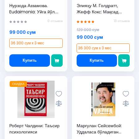
Нурзода Аззамова.
Элияҳу М. Голдратт,
Eudaimonia: Уйга йўл.
Жефф Кокс: Мақсад.
Премьера!
Узлуксиз такомиллашув
0 отзывов
13 отзывов
жараёни
129 000 сум
99 000 сум
99 000 сум
36 300 сум x 3 мес
36 300 сум x 3 мес
Купить
Купить
СКИДКА
Роберт Чалдини: Таъсир
Марғулан Сейсембой:
психологияси
Уддаласа бўладиган
вазифа: Бахтли ҳаёт