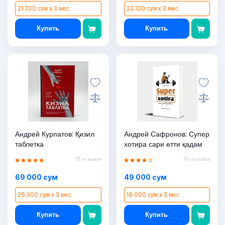
21 700 сум x 3 мес
23 100 сум x 3 мес
Купить
Купить
Андрей Курпатов: Қизил
Андрей Сафронов: Супер
таблетка
хотира сари етти қадам
18 отзывов
10 отзывов
69 000 сум
49 000 сум
25 300 сум x 3 мес
18 000 сум x 3 мес
Купить
Купить