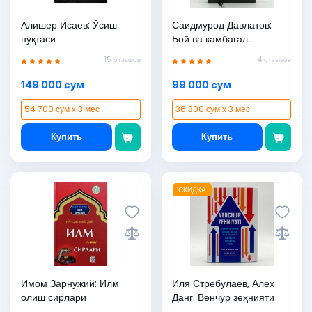
Алишер Исаев: Ўсиш
Саидмурод Давлатов:
нуқтаси
Бой ва камбағал
одамларнинг фикрлаш
15 отзывов
4 отзывов
стратегияси
149 000 сум
99 000 сум
54 700 сум x 3 мес
36 300 сум x 3 мес
Купить
Купить
СКИДКА
Имом Зарнужий: Илм
Иля Стребулаев, Алех
олиш сирлари
Данг: Венчур зеҳнияти