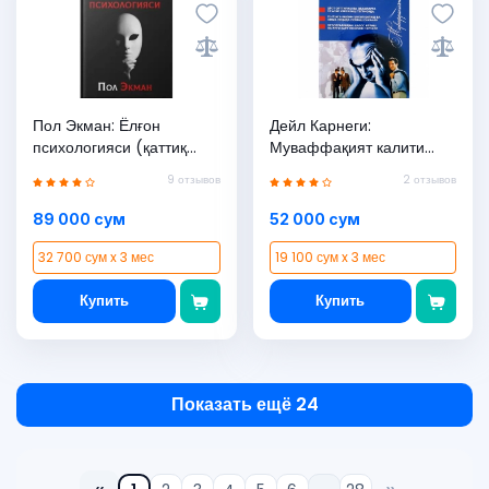
Пол Экман: Ёлғон
Дейл Карнеги:
психологияси (қаттиқ
Муваффақият калити
муқова)
(қаттиқ муқова)
9 отзывов
2 отзывов
89 000 сум
52 000 сум
32 700 сум x 3 мес
19 100 сум x 3 мес
Купить
Купить
Показать ещё 24