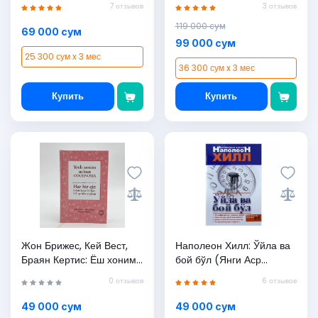
7 отзывов
3 отзывов
119 000 сум
69 000 сум
99 000 сум
25 300 сум x 3 мес
36 300 сум x 3 мес
Купить
Купить
Жон Брижес, Кей Вест,
Наполеон Хилл: Ўйла ва
Браян Кертис: Ёш хоним
бой бўл (Янги Аср
учун одобнома. Ҳар бир
Авлоди)
0 отзывов
6 отзывов
қиз билиши лозим бўлган
50 қоида тўплами
49 000 сум
49 000 сум
(қаттиқ)