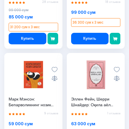
28 отзывов
18 отзывов
технологияси
99 000 сум
99 000 сум
85 000 сум
36 300 сум x 3 мес
31 200 сум x 3 мес
Купить
Купить
Марк Мэнсон:
Эллен Фейн, Шерри
Бепарволикнинг нозик
Шнайдер: Оқила аёл
санъати (қаттиқ муқова)
қоидалари (қаттиқ
9 отзывов
1 отзывов
муқова)
59 000 сум
63 000 сум