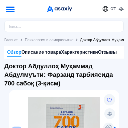
O'Z
Главная
Психология и саморазвитие
Доктор Абдуллоҳ Муҳаммад
Обзор
Описание товара
Характеристики
Отзывы
Доктор Абдуллоҳ Муҳаммад
Абдулмуъти: Фарзанд тарбиясида
700 сабоқ (3-қисм)