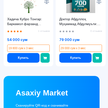
Хадича Кубро Тонгар:
Доктор Абдуллоҳ
Баркамол фарзанд
Муҳаммад Абдулмуъти:
тарбияси
Фарзанд тарбиясида 700
1 отзывов
0 отзывов
сабоқ (1-қисм)
54 000 сум
79 000 сум
19 800 сум x 3 мес
29 000 сум x 3 мес
Купить
Купить
Asaxiy Market
Сканируйте QR-код и скачивайте