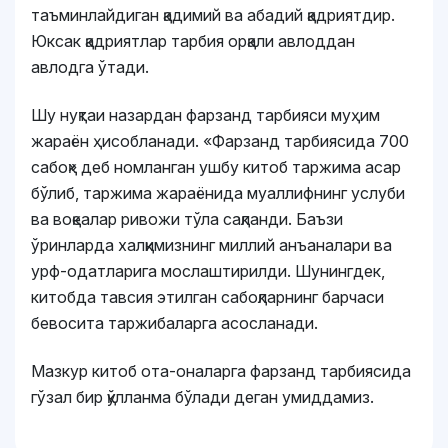
таъминлайдиган қадимий ва абадий қадриятдир.
Юксак қадриятлар тарбия орқали авлоддан
авлодга ўтади.
Шу нуқтаи назардан фарзанд тарбияси муҳим
жараён ҳисобланади. «Фарзанд тарбиясида 700
сабоқ» деб номланган ушбу китоб таржима асар
бўлиб, таржима жараёнида муаллифнинг услуби
ва воқеалар ривожи тўла сақланди. Баъзи
ўринларда халқимизнинг миллий анъаналари ва
урф-одатларига мослаштирилди. Шунингдек,
китобда тавсия этилган сабоқларнинг барчаси
бевосита таржибаларга асосланади.
Мазкур китоб ота-оналарга фарзанд тарбиясида
гўзал бир қўлланма бўлади деган умиддамиз.