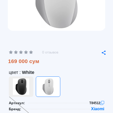
0 отзывов
169 000 сум
цвет :
White
Артикул:
T84512
Xiaomi
Бренд: