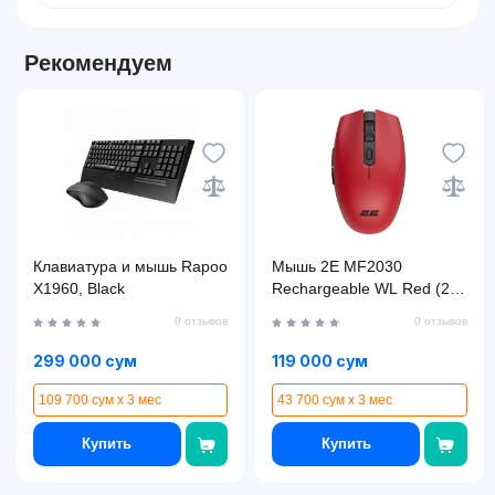
Рекомендуем
Клавиатура и мышь Rapoo
Мышь 2E MF2030
X1960, Black
Rechargeable WL Red (2E-
MF2030WR)
0 отзывов
0 отзывов
299 000 сум
119 000 сум
109 700 сум x 3 мес
43 700 сум x 3 мес
Купить
Купить