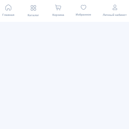
Пункты выдачи
Избранное
Главная
Корзина
Личный кабинет
Каталог
Доставка
Для связи
+998 71 200 01 05
info@asaxiy.uz
Telegram bot
улица Гавхар 124, Ташкент
Виды оплаты