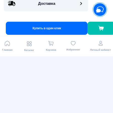
Доставка
Для связи
Купить в один клик
+998 71 200 01 05
info@asaxiy.uz
Telegram bot
Избранное
Главная
Корзина
Личный кабинет
Каталог
улица Гавхар 124, Ташкент
Виды оплаты