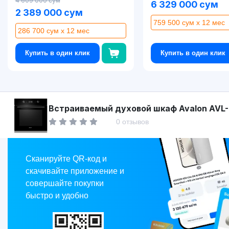
4 609 000 сум
6 329 000 сум
2 389 000 сум
759 500 сум x 12 мес
286 700 сум x 12 мес
Купить в один клик
Купить в один клик
Asaxiy
Встраиваемый духовой шкаф Avalon AVL-
BO 7009 В
0 отзывов
Market
Сканируйте QR-код и
скачивайте приложение и
совершайте покупки
быстро и удобно