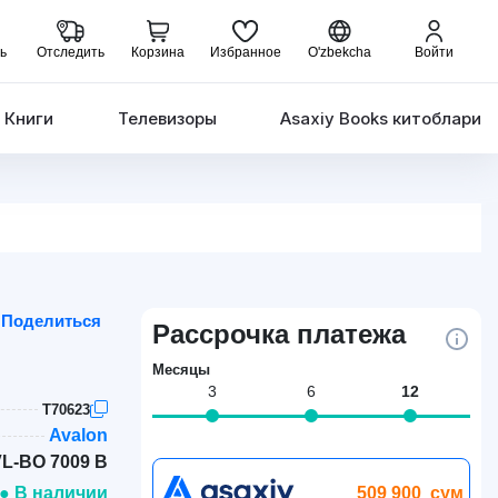
ь
Отследить
Корзина
Избранное
O'zbekcha
Войти
Книги
Телевизоры
Asaxiy Books китоблари
Поделиться
Рассрочка платежа
Месяцы
3
6
12
T70623
Avalon
L-BO 7009 В
509 900
сум
● В наличии