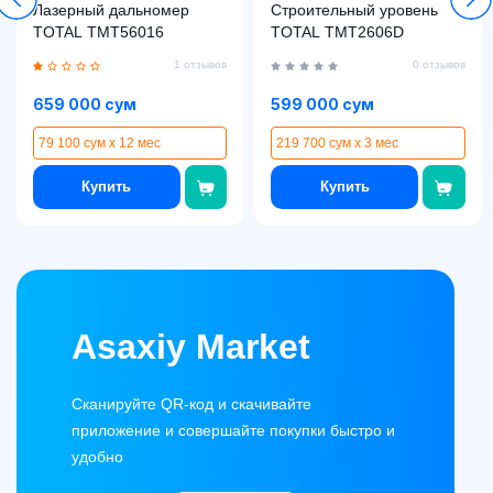
Лазерный дальномер
Строительный уровень
TOTAL TMT56016
TOTAL TMT2606D
1 отзывов
0 отзывов
659 000 сум
599 000 сум
79 100 сум x 12 мес
219 700 сум x 3 мес
Купить
Купить
Asaxiy Market
Сканируйте QR-код и скачивайте
приложение и совершайте покупки быстро и
удобно