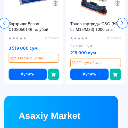
Картридж Epson
Тонер картридж G&G (HP
C13S050146 голубой
LJ M15/M28) 1000 стр
CF244A, Black
0 отзывов
0 отзывов
249 000 сум
3 519 000 сум
219 000 сум
422 300 сум x 12 мес
80 300 сум x 3 мес
Купить
Купить
Asaxiy Market