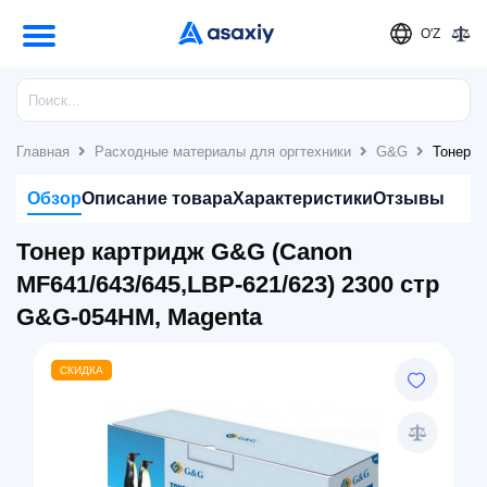
O'Z
Главная
Расходные материалы для оргтехники
G&G
Тонер к
Обзор
Описание товара
Характеристики
Отзывы
Тонер картридж G&G (Canon
MF641/643/645,LBP-621/623) 2300 стр
G&G-054HM, Magenta
СКИДКА