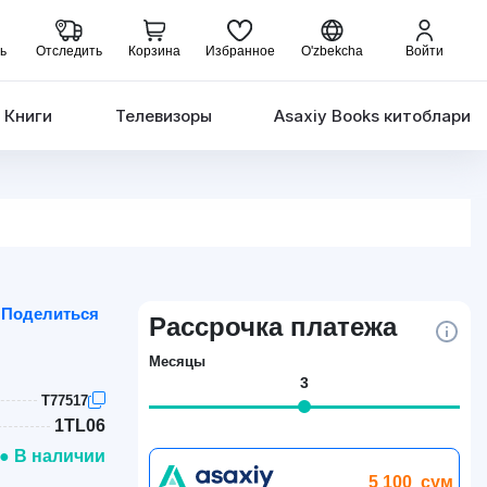
ь
Отследить
Корзина
Избранное
O'zbekcha
Войти
Книги
Телевизоры
Asaxiy Books китоблари
Поделиться
Рассрочка платежа
Месяцы
3
T77517
1TL06
● В наличии
5 100
сум