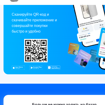
Market
Сканируйте QR-код и
скачивайте приложение и
совершайте покупки
быстро и удобно
Больше не нужно ходить на базар