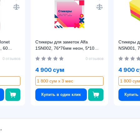
Monet
Стикеры для заметок Alfa
Стикеры д
, 60
1SN002, 76*76мм неон, 5*10
NSN001, 7
листов
листов
0 отзывов
0 отзывов
4 900 сум
4 900 
1 800 сум x 3 мес
1 800 сум
Купить в один клик
Купить 
Asaxiy