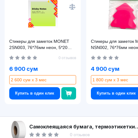
Стикеры для заметок MONET
Стикеры для заметок 
2SN003, 76*76мм неон, 5*20
NSN002, 76*76мм неон
листов
листов
0 отзывов
6 900 сум
4 900 сум
2 600 сум x 3 мес
1 800 сум x 3 мес
Купить в один клик
Купить в один клик
Asaxiy
Самоклеящаяся бумага, термоэтикетки
30x20 мм 1TL06
0 отзывов