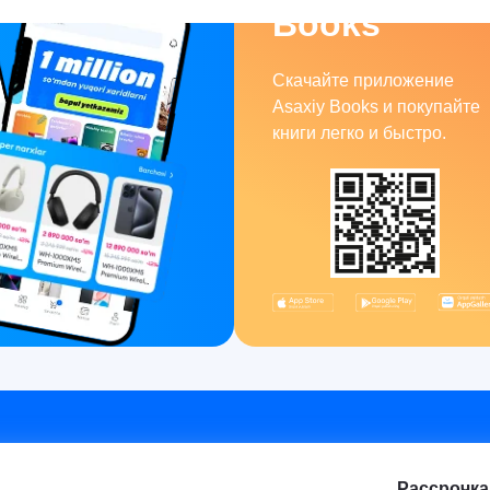
Books
Скачайте приложение
Asaxiy Books и покупайте
книги легко и быстро.
Рассрочка