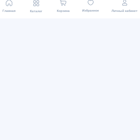
Избранное
Главная
Корзина
Личный кабинет
Каталог
Виды оплаты
Мы в соц. сетях
2015 - 2026 Интернет-магазин asaxiy.uz: Бытовая
техника и др. Доставка товаров осуществляется во все