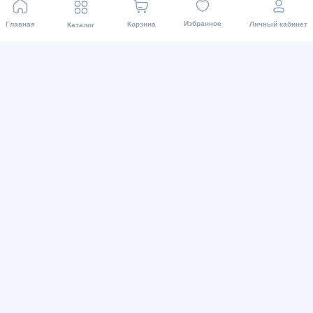
Избранное
Главная
Корзина
Личный кабинет
Каталог
Виды оплаты
Мы в соц. сетях
2015 - 2026 Интернет-магазин asaxiy.uz: Бытовая
техника и др. Доставка товаров осуществляется во все
регионы. Все права защищены.