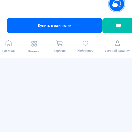
Виды оплаты
Купить в один клик
Избранное
Главная
Корзина
Личный кабинет
Каталог
Мы в соц. сетях
2015 - 2026 Интернет-магазин asaxiy.uz: Бытовая
техника и др. Доставка товаров осуществляется во все