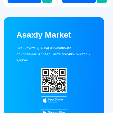
Asaxiy Market
Сканируйте QR-код и скачивайте
приложение и совершайте покупки быстро и
удобно