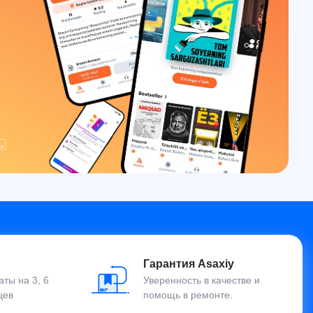
Гарантия Asaxiy
ты на 3, 6
Уверенность в качестве и
цев
помощь в ремонте.