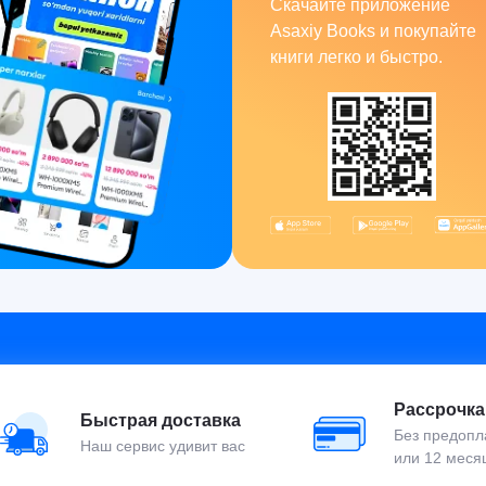
Скачайте приложение
Asaxiy Books и покупайте
книги легко и быстро.
Рассрочка
Быстрая доставка
Без предопла
Наш сервис удивит вас
или 12 меся