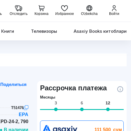
ь
Отследить
Корзина
Избранное
O'zbekcha
Войти
Книги
Телевизоры
Asaxiy Books китоблари
Поделиться
Рассрочка платежа
Месяцы
3
6
12
T51476
EPA
PD-24-2, 790
111 500
сум
● В наличии