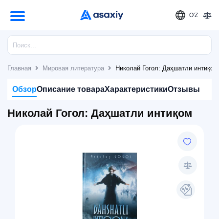
O'Z
Главная
Мировая литература
Николай Гогол: Даҳшатли интиқом
Обзор
Описание товара
Характеристики
Отзывы
Николай Гогол: Даҳшатли интиқом