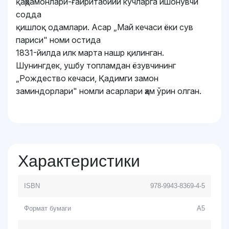
қаҳрамонлари-ғайритабиий кучларга ишонувчи
содда
қишлоқ одамлари. Асар „Май кечаси ёки сув
париси" номи остида
1831-йилда илк марта нашр қилинган.
Шунингдек, ушбу топламдан ёзувчининг
„Рождество кечаси, Қадимги замон
заминдорлари" номли асарлари ҳам ўрин олган.
Характеристики
ISBN
978-9943-8369-4-5
Формат бумаги
A5