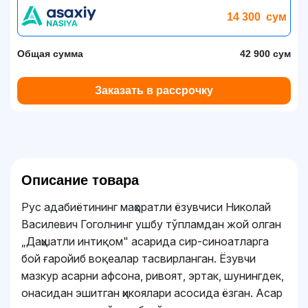
14 300
сум
Общая сумма
42 900 сум
Заказать в рассрочку
Описание товара
Рус адабиётининг маҳоратли ёзувчиси Николай
Василевич Гоголнинг ушбу тўпламдан жой олган
„Даҳшатли интиқом" асарида сир-синоатларга
бой ғаройиб воқеалар тасвирланган. Ёзувчи
мазкур асарни афсона, ривоят, эртак, шунингдек,
онасидан эшитган ҳикоялари асосида ёзган. Асар