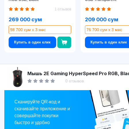
1 отзывов
269 000 сум
209 000 сум
98 700 сум x 3 мес
76 700 сум x 3 мес
Купить в один клик
Купить в один клик
Asaxiy
Мышь 2E Gaming HyperSpeed Pro RGB, Bla
0 отзывов
Market
Сканируйте QR-код и
скачивайте приложение и
совершайте покупки
быстро и удобно