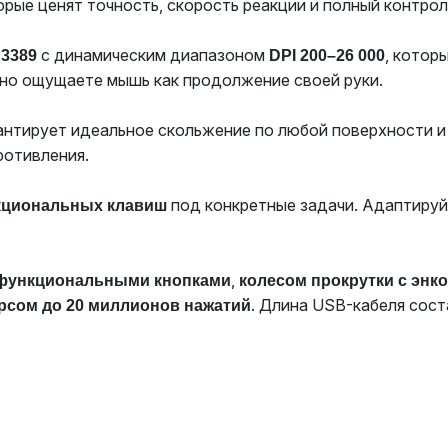
рые ценят точность, скорость реакции и полный контрол
с динамическим диапазоном
, котор
 3389
DPI 200–26 000
ьно ощущаете мышь как продолжение своей руки.
арантирует идеальное скольжение по любой поверхности 
ротивления.
под конкретные задачи. Адаптируй
нкциональных клавиш
,
 функциональными кнопками
колесом прокрутки с энк
. Длина USB-кабеля сос
рсом до 20 миллионов нажатий