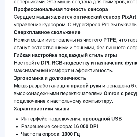
соперниками. Эта мышь создана для геймеров, кото
Профессиональная точность сенсора
Сердцем мыши является
оптический сенсор PixArt
управление курсором. С HyperSpeed Pro вы буквал
Сверхплавное скольжение
Ножки мыши изготовлены из чистого
, что г
PTFE
станут естественными и точными, без лишнего соп
Гибкая настройка под каждый стиль игры
Настройте
DPI, RGB-подсветку и назначение фу
максимальный комфорт и эффективность.
Эргономика и долговечность
Мышь разработана
и оснащена
для правой руки
6
высоконадежными переключателями
Omron с ресу
подключение к настольному компьютеру.
Характеристики мыши
Интерфейс подключения:
проводной USB
Разрешение сенсора:
16 000 DPI
Частота опроса:
1000 Гц