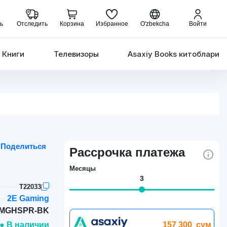
ь
Отследить
Корзина
Избранное
O'zbekcha
Войти
Книги
Телевизоры
Asaxiy Books китоблари
Поделиться
Рассрочка платежа
Месяцы
3
T22033
2E Gaming
-MGHSPR-BK
157 300
сум
● В наличии