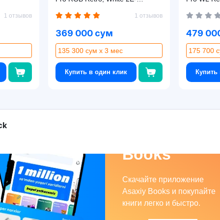
MGHSPR-WT
White
1 отзывов
1 отзывов
369 000 сум
479 00
135 300 сум x 3 мес
175 700 с
Купить в один клик
Купить 
ck
Asaxiy
Books
Скачайте приложение
Asaxiy Books и покупайте
книги легко и быстро.