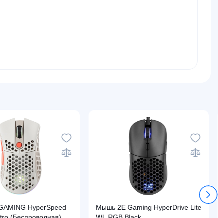
GAMING HyperSpeed
Мышь 2E Gaming HyperDrive Lite
tro (Беспроводная),
WL RGB Black