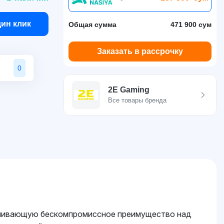
дин клик
Общая сумма
471 900 сум
Заказать в рассрочку
0
2E Gaming
Все товары бренда
ечивающую бескомпромиссное преимущество над