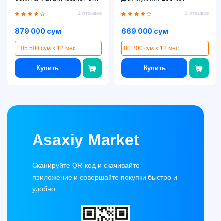
мл— парфюм для мужчин
1 отзывов
1 отзывов
879 000 сум
669 000 сум
105 500 сум x 12 мес
80 300 сум x 12 мес
Купить
Купить
Asaxiy Market
Сканируйте QR-код и скачивайте
приложение и совершайте покупки быстро и
удобно