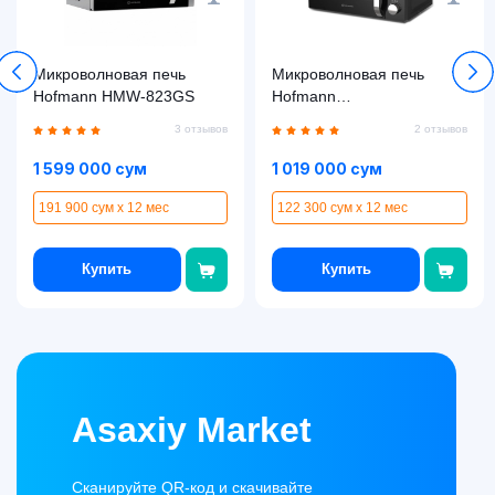
Микроволновая печь
Микроволновая печь
Hofmann HMW-823GS
Hofmann
MW820DHSBK/HF
3 отзывов
2 отзывов
1 599 000 сум
1 019 000 сум
191 900 сум x 12 мес
122 300 сум x 12 мес
Купить
Купить
Asaxiy Market
Сканируйте QR-код и скачивайте