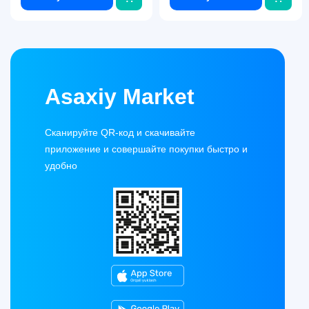
Asaxiy Market
Сканируйте QR-код и скачивайте
приложение и совершайте покупки быстро и
удобно