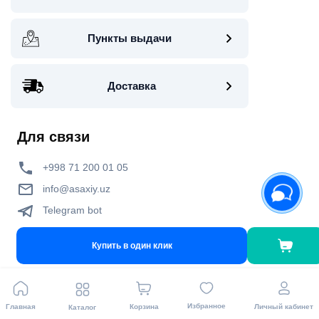
Пункты выдачи
Доставка
Для связи
+998 71 200 01 05
info@asaxiy.uz
Telegram bot
улица Гавхар 124, Ташкент
Купить в один клик
Виды оплаты
Избранное
Главная
Корзина
Личный кабинет
Каталог