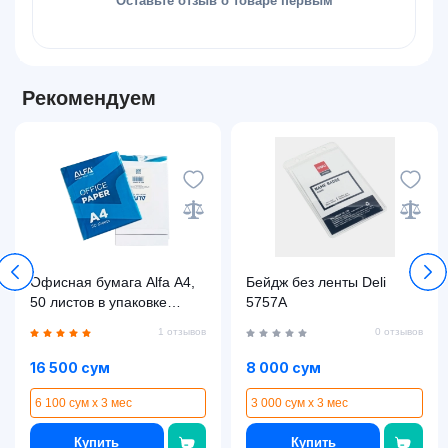
Оставьте отзыв о товаре первым
Рекомендуем
Офисная бумага Alfa A4,
Бейдж без ленты Deli
50 листов в упаковке
5757A
10P0011
1 отзывов
0 отзывов
16 500 сум
8 000 сум
6 100 сум x 3 мес
3 000 сум x 3 мес
Купить
Купить