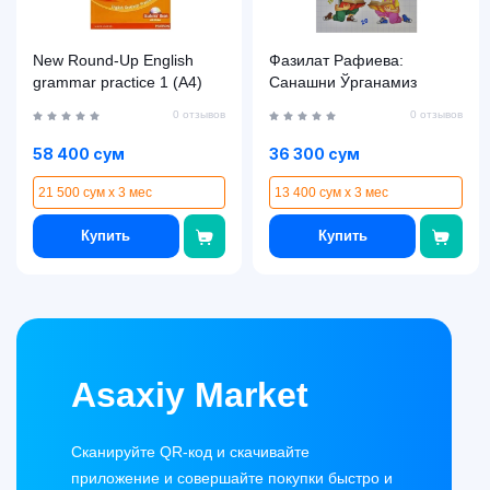
New Round-Up English
Фазилат Рафиева:
grammar practice 1 (A4)
Санашни Ўрганамиз
0 отзывов
0 отзывов
58 400 сум
36 300 сум
21 500 сум x 3 мес
13 400 сум x 3 мес
Купить
Купить
Asaxiy Market
Сканируйте QR-код и скачивайте
приложение и совершайте покупки быстро и