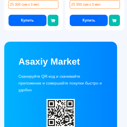
25 300 сум x 3 мес
25 300 сум x 3 мес
Купить
Купить
Asaxiy Market
Сканируйте QR-код и скачивайте
приложение и совершайте покупки быстро и
удобно