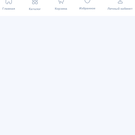
Избранное
Главная
Корзина
Личный кабинет
Каталог
Виды оплаты
Мы в соц. сетях
2015 - 2026 Интернет-магазин asaxiy.uz: Бытовая
техника и др. Доставка товаров осуществляется во все
регионы. Все права защищены.