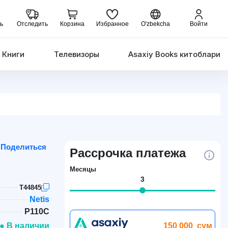
ь
Отследить
Корзина
Избранное
O'zbekcha
Войти
Книги
Телевизоры
Asaxiy Books китоблари
Поделиться
Рассрочка платежа
Месяцы
3
T44845
Netis
P110C
150 000
сум
● В наличии