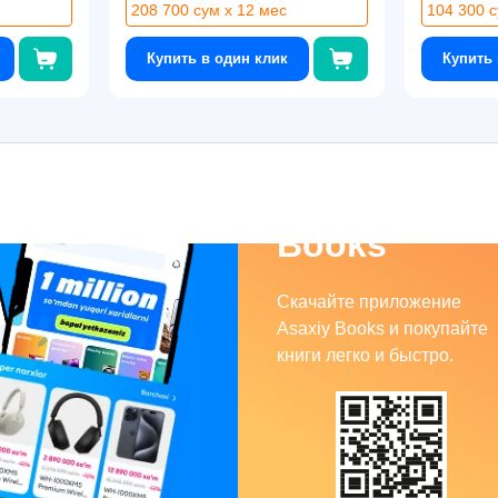
208 700 сум x 12 мес
104 300 с
Купить в один клик
Купить 
Asaxiy
Books
Скачайте приложение
Asaxiy Books и покупайте
книги легко и быстро.