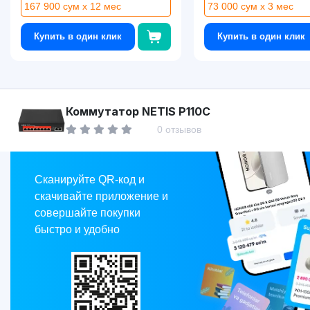
167 900 сум x 12 мес
73 000 сум x 3 мес
Купить в один клик
Купить в один клик
Asaxiy
Коммутатор NETIS P110C
0 отзывов
Market
Сканируйте QR-код и
скачивайте приложение и
совершайте покупки
быстро и удобно