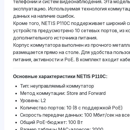
телефонии и систем видеонаблюдения. Эта модель 
эксплуатацию. Используемая технология коммутаци
данных на наличие ошибок.
Кроме того, NETIS P110C поддерживает широкий сп
устройств предусмотрено 10 сетевых портов, из 
дополнительного источника питания.
Корпус коммутатора выполнен из прочного металл
размещается прямо на столе. Для удобства польз
питания, активности и PoE. В комплект входит каб
Основные характеристики NETIS P110C:
Тип: неуправляемый коммутатор
Метод коммутации: Store and Forward
Уровень: L2
Количество портов: 10 (8 с поддержкой PoE)
Скорость передачи данных: 100 Мбит/сек на вс
Общий PoE-бюджет: 100 Вт
Размер таблицы MAC-адресов: 2000