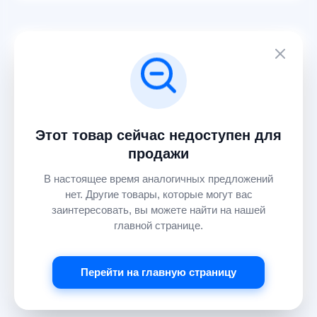
Характеристики
Гарантийный срок
3 месяца
Диаметр
26 см
Этот товар сейчас недоступен для
Антипригарное покрытие
1
продажи
В настоящее время аналогичных предложений
Цвет
чёрный
нет. Другие товары, которые могут вас
заинтересовать, вы можете найти на нашей
Страна происхождения
Турция
главной странице.
Размер
26×7,5 см
Перейти на главную страницу
Тип кастрюли
низкая кастрюля